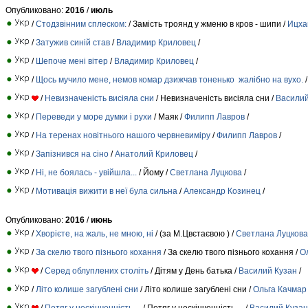
Опубликовано:
2016
/
июль
/
Стодзвінним сплеском:
/ Замість троянд у жменю в кров - шипи /
Ицха
/
Затужив синій став
/
Владимир Криловец
/
/
Шепоче мені вітер
/
Владимир Криловец
/
/
Щось мучило мене, немов комар дзижчав тоненько жалібно на вухо.
/
Невизначеність висіяла сни
/ Невизначеність висіяла сни /
Василий
/
Переведи у море думки і рухи
/ Маяк /
Филипп Лавров
/
/
На теренах новітнього нашого червневиміру
/
Филипп Лавров
/
/
Запізнився на сіно
/
Анатолий Криловец
/
/
Ні, не боялась - увійшла...
/ Йому /
Светлана Луцкова
/
/
Мотивація вижити в неї була сильна
/
Александр Козинец
/
Опубликовано:
2016
/
июнь
/
Хворієте, на жаль, не мною, ні
/ (за М.Цвєтаєвою ) /
Светлана Луцкова
/
За скелю твого пізнього кохання
/ За скелю твого пізнього кохання /
О
/
Серед облуплених століть
/ Дітям у День батька /
Василий Кузан
/
/
Літо колише загублені сни
/ Літо колише загублені сни /
Ольга Качмар
/
Потяг у нескінченність…
/ Потяг у нескінченність… /
Василий Кузан