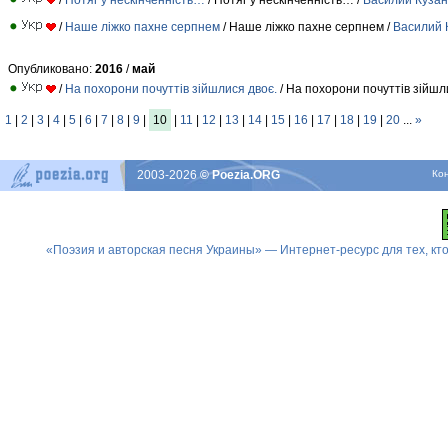
/
Наше ліжко пахне серпнем
/ Наше ліжко пахне серпнем /
Василий 
Опубликовано:
2016
/
май
/
На похорони почуттів зійшлися двоє.
/ На похорони почуттів зійшл
1
|
2
|
3
|
4
|
5
|
6
|
7
|
8
|
9
|
10
|
11
|
12
|
13
|
14
|
15
|
16
|
17
|
18
|
19
|
20
...
»
2003-2026
© Poezia.ORG
Ко
«Поэзия и авторская песня Украины» — Интернет-ресурс для тех, к