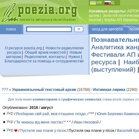
укр
рус
Архивные разделы:
АВТОР
архив
|
Золотой поэтически
поэтов
|
Клубы АП Украины
поиск
вход для авторов логин
Познавательн
Аналитика жан
О ресурсе poezia.org
|
Новости редколлегии
ресурса
|
Общий архив новостей
|
Новым
Фестивали АП 
авторам
|
Редколлегия, контакты
|
Нужно
|
ресурса
|
Наиб
Благодарности за помощь и сотрудничество
(выступлений)
???
»
Украиноязычный текстовый архив
(16768)
/
Интимная лирика
(2260)
Для получения
комментариев о графических символах
слева возле первых ст
Опубликовано:
2016
/
август
/
Розбираю свій рай, мов пташине гніздо,
/ *** /
Юлия Бережко-Каминск
/
Ти чекаєш від мене листів
/ * * * /
Иван Низовой
/
/
Пустеля ока плаче у пісок
/ Пустеля ока плаче у пісок /
Василий Ку