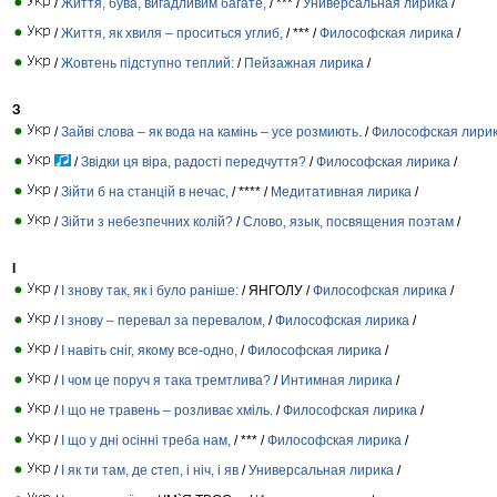
/
Життя, бува, вигадливим багате,
/ *** /
Универсальная лирика
/
/
Життя, як хвиля – проситься углиб,
/ *** /
Философская лирика
/
/
Жовтень підступно теплий:
/
Пейзажная лирика
/
З
/
Зайві слова – як вода на камінь – усе розмиють.
/
Философская лири
/
Звідки ця віра, радості передчуття?
/
Философская лирика
/
/
Зійти б на станцій в нечас,
/ **** /
Медитативная лирика
/
/
Зійти з небезпечних колій?
/
Слово, язык, посвящения поэтам
/
І
/
І знову так, як і було раніше:
/ ЯНГОЛУ /
Философская лирика
/
/
І знову – перевал за перевалом,
/
Философская лирика
/
/
І навіть сніг, якому все-одно,
/
Философская лирика
/
/
І чом це поруч я така тремтлива?
/
Интимная лирика
/
/
І що не травень – розливає хміль.
/
Философская лирика
/
/
І що у дні осінні треба нам,
/ *** /
Философская лирика
/
/
І як ти там, де степ, і ніч, і яв
/
Универсальная лирика
/