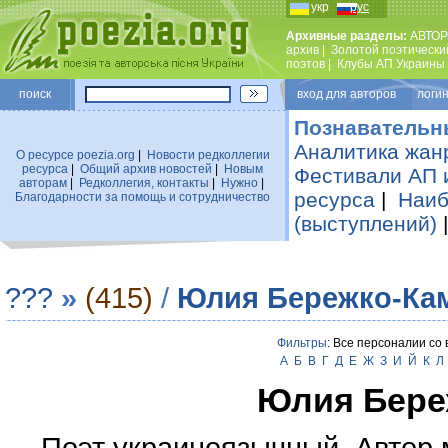
укр
рус
Архивные разделы:
АВТОР
архив
|
Золотой поэтически
поэтов
|
Клубы АП Украины
поиск
вход для авторов логин
Познавательн
Аналитика жан
О ресурсе poezia.org
|
Новости редколлегии
ресурса
|
Общий архив новостей
|
Новым
Фестивали АП 
авторам
|
Редколлегия, контакты
|
Нужно
|
ресурса
|
Наиб
Благодарности за помощь и сотрудничество
(выступлений)
???
»
(415)
/
Юлия Бережко-Ка
Фильтры
: Все персоналии со
А
Б
В
Г
Д
Е
Ж
З
И
Й
К
Л
Юлия Бере