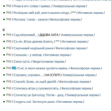
/
Річка в ніч і співає і кумкає,
/
Универсальная лирика
/
/
Розбираю свій рай, мов пташине гніздо,
/ *** /
Интимная лирика
/
/
Розтане. І знов – занесе
/
Философская лирика
/
С
/
Сад яблуневий...
/ ДІДОВА ХАТА /
Универсальная лирика
/
/
Се ніч. Вітри дерева бгають,
/ *** /
Интимная лирика
/
/
Серпневий недільний ранок
/
Философская лирика
/
/
Сильною – у любові.
/
Интимная лирика
/
/
Сіяно густо.
/
Медитативная лирика
/
/
Сніг, із якого можна зробити камінь.
/
Философская лирика
/
/
Соромно, соромно…
/ НА ІСПИТІ /
Универсальная лирика
/
/
Спасибі, Боже, за оцей двобій.
/
Философская лирика
/
/
Сплелись вітри у сухожиллі віть,
/
Философская лирика
/
/
Спочатку це був поїзд. Потім – дощ.
/
Универсальная лирика
/
/
Сходить сніг. Затягнуло рани.
/
Интимная лирика
/