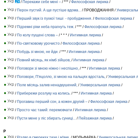
/
Перекажи себе мені –
/ *** /
Философская лирика
/
/
Перон пустий. А ще пустіше вдома...
/ ПРОВОДЖАННЯ /
Универсаль
/
Перший звук із пухкої тиші - пробудження.
/
Философская лирика
/
/
Підземні ріки неба прагнуть теж.
/ *** /
Философская лирика
/
/
По колу пущені слова –
/ * * * /
Интимная лирика
/
/
По-святковому урочисто
/
Философская лирика
/
/
Побудь зі мною, не йди.
/ *** /
Интимная лирика
/
/
Повний місяць, як німб зійшов,
/
Интимная лирика
/
/
Поговори зі мною ніжно і неспішно,
/ *** /
Интимная лирика
/
/
Поговори, П'яцолло, зі мною на пальцях вдосталь,
/
Универсальная 
/
Поле місяць залив ненадкушений,
/
Универсальная лирика
/
/
Прибережи розлуку на колись.
/ *** /
Интимная лирика
/
/
Прогавиш перший сон, а кожен другий –
/
Философская лирика
/
/
Просто час такий: перемовчати
/
Интимная лирика
/
/
Пусти мене у ліс збирать суниці...
/
Пейзажная лирика
/
Р
/
Різдво в смереках тихе і м'яке,
/ МОЛЬФАРКА /
Универсальная лирик