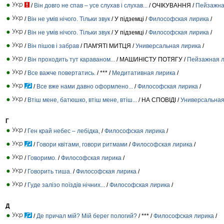
/
Він довго не спав – усе слухав і слухав...
/ ОЧІКУВАННЯ /
Пейзажна
/
Він не умів нічого. Тільки звук
/ У підземці /
Философская лирика
/
/
Він не умів нічого. Тільки звук
/ У підземці /
Философская лирика
/
/
Він пішов і забрав
/ ПАМ'ЯТІ МИТЦЯ /
Универсальная лирика
/
/
Він проходить тут караваном...
/ МАШИНІСТУ ПОТЯГУ /
Пейзажная 
/
Все важче повертатись.
/ *** /
Медитативная лирика
/
/
Все вже нами давно оформлено...
/
Философская лирика
/
/
Втіш мене, батюшко, втіш мене, втіш...
/ НА СПОВІДІ /
Универсальная
Г
/
Ген край небес – лебідка,
/
Философская лирика
/
/
Говори квітами, говори ритмами
/
Философская лирика
/
/
Говоримо.
/
Философская лирика
/
/
Говорить тиша.
/
Философская лирика
/
/
Гуде залізо поїздів нічних...
/
Философская лирика
/
Д
/
Де причал мій? Мій берег пологий?
/ *** /
Философская лирика
/