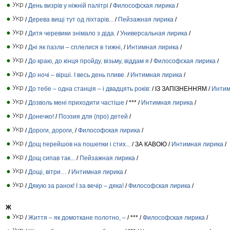
/
День визрів у ніжній палітрі
/
Философская лирика
/
/
Дерева вищі тут од ліхтарів...
/
Пейзажная лирика
/
/
Дитя черевики знімало з діда.
/
Универсальная лирика
/
/
Дні як пазли – сплелися в тижні,
/
Интимная лирика
/
/
До краю, до кінця пройду, візьму, віддам я
/
Философская лирика
/
/
До ночі – вірші. І весь день пливе.
/
Интимная лирика
/
/
До тебе – одна станція – і двадцять років:
/ ІЗ ЗАПІЗНЕННЯМ /
Интим
/
Дозволь мені приходити частіше
/ *** /
Интимная лирика
/
/
Донечко!
/
Поэзия для (про) детей
/
/
Дороги, дороги,
/
Философская лирика
/
/
Дощ перейшов на пошепки і стих...
/ ЗА КАВОЮ /
Интимная лирика
/
/
Дощ сипав так...
/
Пейзажная лирика
/
/
Дощі, вітри…
/
Интимная лирика
/
/
Дякую за ранок! І за вечір – дяка!
/
Философская лирика
/
Ж
/
Життя – як домоткане полотно, –
/ *** /
Философская лирика
/