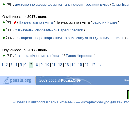
/
достеменно відомо що жінка на тлі скроні тростини цукру
/
Ольга Бра
Опубликовано:
2017
/
июль
/
На межі життя і жита
/ На межі життя і жита /
Василий Кузан
/
/
У вбиральні сюрреально
/
Варел Лозовой
/
/
так нарешті перетворюєшся на себе саму як він дивиться наскрізь
/
О
Опубликовано:
2017
/
июнь
/
"твереза ніч розмова п’яна..."
/
Елена Черненко
/
1
|
2
|
3
|
4
|
5
|
6
|
7
|
8
|
9
|
10
|
11
|
12
|
13
|
14
|
15
|
16
|
17
...
»
2003-2026
© Poezia.ORG
Ко
«Поэзия и авторская песня Украины» — Интернет-ресурс для тех, к