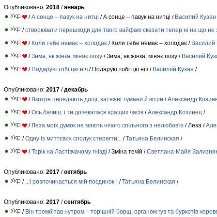
Опубликовано:
2018
/
январь
/
А сонце – павук на нитці
/ А сонце – павук на нитці /
Василий Кузан
/
створювати перешкоди для твого вайфаю сказати тепер ні на що не
/
Коли тебе немає – холодає
/ Коли тебе немає – холодає /
Василий 
/
Зима, як жінка, міняє позу
/ Зима, як жінка, міняє позу /
Василий Куз
/
Подарую тобі цю ніч
/ Подарую тобі цю ніч /
Василий Кузан
/
Опубликовано:
2017
/
декабрь
/
Вкотре передають дощі, затяжні тумани й вітри
/
Александр Козин
/
Ось бачиш, і ти дочекалася кращих часів
/
Александр Козинец
/
/
Леза моїх думок не мають нічого спільного з нелюбов'ю
/ Леза /
Але
/
Одну із миттєвих сполук стерегти...
/
Татьяна Белинская
/
/
Торік на Ластівчачому гнізді
/ Зміна течій /
Светлана-Майя Зализня
Опубликовано:
2017
/
октябрь
/
...і розпочинається мій поєдинок -
/
Татьяна Белинская
/
Опубликовано:
2017
/
сентябрь
/
Він трембітав нутром – торішній борщ, органом гув та буркотів чере