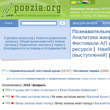
укр
рус
Архивные разделы:
АВТОР
архив
|
Золотой поэтически
поэтов
|
Клубы АП Украины
поиск
вход для авторов логин
Познавательн
Аналитика жан
О ресурсе poezia.org
|
Новости редколлегии
ресурса
|
Общий архив новостей
|
Новым
Фестивали АП 
авторам
|
Редколлегия, контакты
|
Нужно
|
ресурса
|
Наиб
Благодарности за помощь и сотрудничество
(выступлений)
???
»
Украиноязычный текстовый архив
(16767)
/
Интимная лирика
(2260)
Для получения
комментариев о графических символах
слева возле первых ст
Опубликовано:
2018
/
февраль
/
У цьому світі плину та експресії,
/
Юлия Бережко-Каминская
/
/
Як зима зустрічає весну
/ Як зима зустрічає весну /
Василий Кузан
/
/
Вечір загинає жовті пальці
/ Вечір загинає жовті пальці /
Василий К