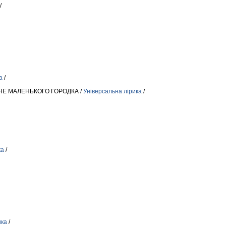
/
а
/
НЕ МАЛЕНЬКОГО ГОРОДКА /
Універсальна лірика
/
ка
/
ика
/