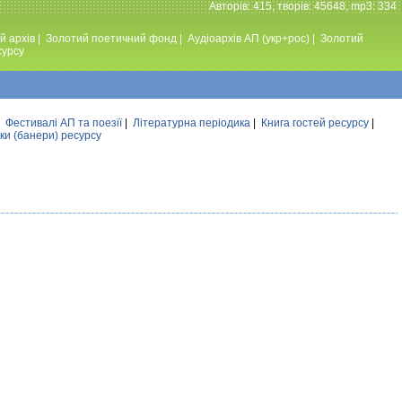
Авторiв: 415, творiв: 45648, mp3: 334
й архів
|
Золотий поетичний фонд
|
Аудiоархiв АП (укр+рос)
|
Золотий
сурсу
|
Фестивалi АП та поезiї
|
Літературна періодика
|
Книга гостей ресурсу
|
ки (банери) ресурсу