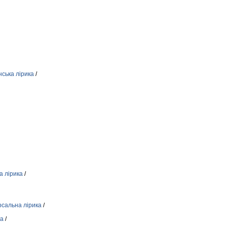
ська лірика
/
а лірика
/
рсальна лірика
/
ка
/