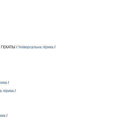
 ГЕКАТЫ /
Універсальна лірика
/
рика
/
а лірика
/
ика
/