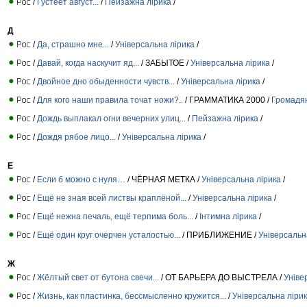
/
Густеет август...
/
Пейзажна лірика
/
Д
/
Да, страшно мне...
/
Універсальна лірика
/
/
Давай, когда наскучит яд...
/ ЗАБЫТОЕ /
Універсальна лірика
/
/
Двойное дно обыденности чувств...
/
Універсальна лірика
/
/
Для кого наши правила точат ножи?..
/ ГРАММАТИКА 2000 /
Громадян
/
Дождь выплакал огни вечерних улиц...
/
Пейзажна лірика
/
/
Дождя рябое лицо...
/
Універсальна лірика
/
Е
/
Если б можно с нуля…
/ ЧЁРНАЯ МЕТКА /
Універсальна лірика
/
/
Ещё не зная всей листвы краплёной...
/
Універсальна лірика
/
/
Ещё нежна печаль, ещё терпима боль...
/
Інтимна лірика
/
/
Ещё один круг очерчен усталостью...
/ ПРИБЛИЖЕНИЕ /
Універсальн
Ж
/
Жёлтый свет от бутона свечи...
/ ОТ БАРЬЕРА ДО ВЫСТРЕЛА /
Уніве
/
Жизнь, как пластинка, бессмысленно кружится...
/
Універсальна ліри