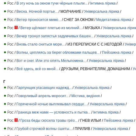
/
В эту ночь за окном тучи чёрные плыли...
/
Інтимна лірика
/
/
Весна. Ночной портье...
/ МОЛЧАНИЕ /
Універсальна лірика
/
/
Ветер проносится мимо...
/ СНЕГ ЗА ОКНОМ /
Медитативна лірика
/
/
Ветер щёлкает плетью из молний...
/ МУЗЫКА /
Універсальна ліри
/
Вечер тронул запястья задумчивых башен...
/
Універсальна лірика
/
/
Вновь стало сниться море...
/ ИЗ ПЕРЕПИСКИ С С.НЕГОДОЙ /
Універ
/
Волны, цепляясь за берег обломками пальцев...
/
Пейзажна лірика
/
/
Вот и снег. Или это опять Мельпомена...
/
Універсальна лірика
/
/
Всё здесь, всё со мной...
/ ДРУЗЬЯМ, РЕВНИТЕЛЯМ, ДОМАШНИМ /
У
Г
/
Гарпунщик угасающих надежд...
/
Універсальна лірика
/
/
Говорливый апрель моросит...
/
Містика, видіння
/
/
Горячечной ночью выплевывал сердце...
/
Універсальна лірика
/
/
Граница меж нами — условность и пытка...
/
Інтимна лірика
/
/
Гроза беды скосила травы грёз...
/ ГНЕВ ИЛЬИ /
Пейзажна лірика
/
/
Грубой строчкой волны сшиты...
/ ПРИЛИВ /
Універсальна лірика
/