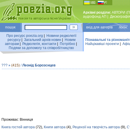
укр
рус
Архівні розділи:
АВТОРИ (П
аудiофонд АП
|
Дискографi
пошук
вхiд для авторiв логін:
Про ресурс poezia.org
|
Новини редколегiї
ресурсу
|
Загальний архiв новин
|
Новим
Пізнавальні та різноманіт
авторам
|
Редколегiя, контакти
|
Потрiбно
|
Найцiкавiшi проекти
|
Афіш
Подяки за допомогу та співробітництво
???
»
(415)
/
Леонід Борозєнцев
Проживає: Вінниця
Книга гостей автора
(72),
Книги автора
(4),
Рецензії на творчість автора
(9),
С