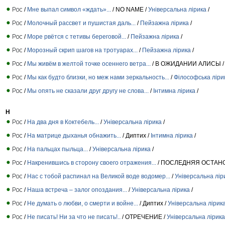
/
Мне выпал символ «ждать»...
/ NO NAME /
Універсальна лірика
/
/
Молочный рассвет и пушистая даль...
/
Пейзажна лірика
/
/
Море рвётся с тетивы береговой...
/
Пейзажна лірика
/
/
Морозный скрип шагов на тротуарах...
/
Пейзажна лірика
/
/
Мы живём в желтой точке осеннего ветра...
/ В ОЖИДАНИИ АЛИСЫ 
/
Мы как будто близки, но меж нами зеркальность...
/
Філософська ліри
/
Мы опять не сказали друг другу не слова...
/
Інтимна лірика
/
Н
/
На два дня в Коктебель...
/
Універсальна лірика
/
/
На матрице дыханья обнажить...
/ Диптих /
Інтимна лірика
/
/
На пальцах пыльца...
/
Універсальна лірика
/
/
Накренившись в сторону своего отражения...
/ ПОСЛЕДНЯЯ ОСТАНО
/
Нас с тобой распинал на Великой воде водомер...
/
Універсальна лір
/
Наша встреча – залог опоздания...
/
Універсальна лірика
/
/
Не думать о любви, о смерти и войне...
/ Диптих /
Універсальна лірик
/
Не писать! Ни за что не писать!..
/ ОТРЕЧЕНИЕ /
Універсальна лірика