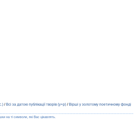
.)
/
Всі за датою публікації творів (у+р)
/
Вірші у золотому поетичному фонді
ки на ті символи, які Вас цікавлять.