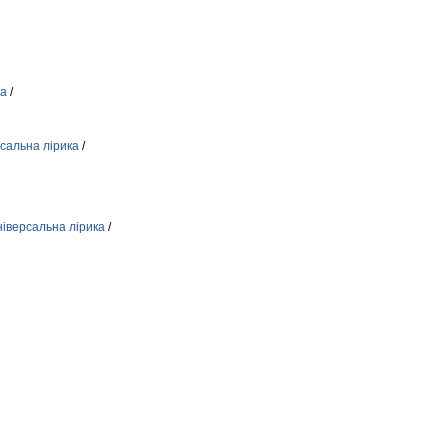
ка
/
сальна лірика
/
ніверсальна лірика
/