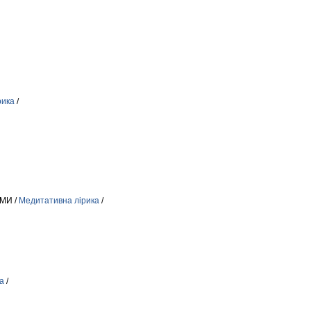
рика
/
МИ /
Медитативна лірика
/
а
/