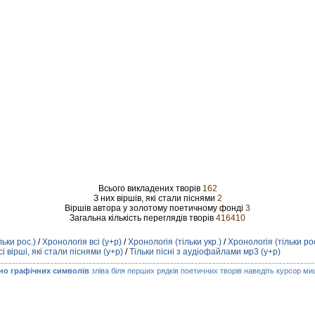
Всього викладених творів
162
З них віршів, які стали піснями
2
Віршів автора у золотому поетичному фонді
3
Загальна кількість переглядів творів
416410
льки рос.)
/
Хронологія всі (у+р)
/
Хронологія (тільки укр.)
/
Хронологія (тільки рос
сі вірші, які стали піснями (у+р)
/
Тільки пісні з аудіофайлами мр3 (у+р)
но графічних символів
зліва біля перших рядків поетичних творів наведіть курсор миш