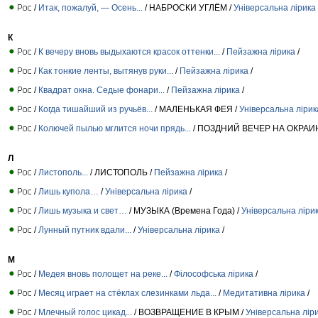
/
Итак, пожалуй, — Осень...
/ НАБРОСКИ УГЛЁМ /
Універсальна лірика
К
/
К вечеру вновь выдыхаются красок оттенки...
/
Пейзажна лірика
/
/
Как тонкие ленты, вытянув руки...
/
Пейзажна лірика
/
/
Квадрат окна. Седые фонари...
/
Пейзажна лірика
/
/
Когда тишайший из ручьёв...
/ МАЛЕНЬКАЯ ФЕЯ /
Універсальна лірик
/
Колючей пылью мглится ночи прядь...
/ ПОЗДНИЙ ВЕЧЕР НА ОКРАИ
Л
/
Листополь...
/ ЛИСТОПОЛЬ /
Пейзажна лірика
/
/
Лишь купола…
/
Універсальна лірика
/
/
Лишь музыка и свет…
/ МУЗЫКА (Времена Года) /
Універсальна ліри
/
Лунный путник вдали...
/
Універсальна лірика
/
М
/
Медея вновь полощет на реке...
/
Філософська лірика
/
/
Месяц играет на стёклах слезинками льда...
/
Медитативна лірика
/
/
Млечный голос цикад...
/ ВОЗВРАЩЕНИЕ В КРЫМ /
Універсальна лір