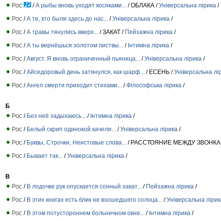
/
А рыбы вновь уходят косяками...
/ ОБЛАКА /
Універсальна лірика
/
/
А те, кто были здесь до нас...
/
Універсальна лірика
/
/
А травы тянулись вверх...
/ ЗАКАТ /
Пейзажна лірика
/
/
А ты вернёшься золотом листвы...
/
Інтимна лірика
/
/
Август. Я вновь ограниченный пьяница...
/
Універсальна лірика
/
/
Айседоровый день затянулся, как шарф...
/ ЕСЕНЬ /
Універсальна лі
/
Ангел смерти приходит стихами...
/
Філософська лірика
/
Б
/
Без неё задыхаюсь...
/
Інтимна лірика
/
/
Белый скрип одинокой качели...
/
Універсальна лірика
/
/
Буквы, Строчки, Неистовые слова...
/ РАССТОЯНИЕ МЕЖДУ ЗВОНКА
/
Бывает так...
/
Універсальна лірика
/
В
/
В лодочке рук опускается сонный закат...
/
Пейзажна лірика
/
/
В этих книгах есть блик не взошедшего солнца...
/
Універсальна лірик
/
В этом потустороннем больничном окне...
/
Інтимна лірика
/