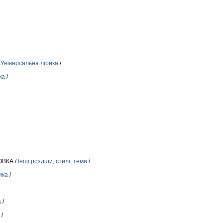
/
Універсальна лірика
/
ка
/
ВКА /
Інші розділи, стилі, теми
/
ика
/
а
/
/