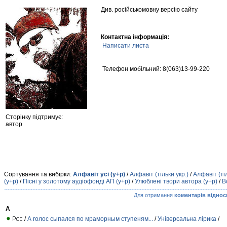
Див. російськомовну версію сайту
Контактна інформація:
Написати листа
Телефон мобільний: 8(063)13-99-220
Сторінку підтримує:
автор
Сортування та вибірки:
Алфавіт усі (у+р)
/
Алфавіт (тільки укр.)
/
Алфавіт (ті
(у+р)
/
Пісні у золотому аудіофонді АП (у+р)
/
Улюблені твори автора (у+р)
/
В
Для отримання
коментарів віднос
А
/
А голос сыпался по мраморным ступеням...
/
Універсальна лірика
/