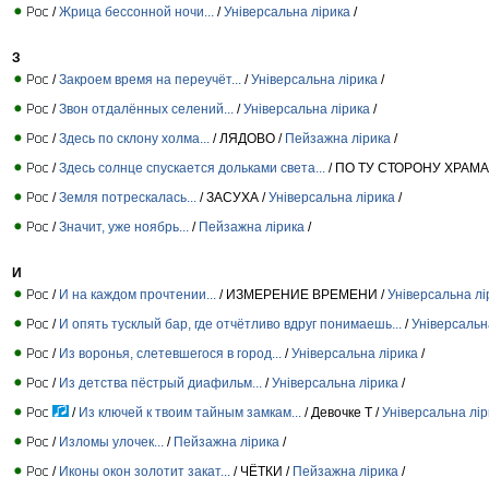
/
Жрица бессонной ночи...
/
Універсальна лірика
/
З
/
Закроем время на переучёт...
/
Універсальна лірика
/
/
Звон отдалённых селений...
/
Універсальна лірика
/
/
Здесь по склону холма...
/ ЛЯДОВО /
Пейзажна лірика
/
/
Здесь солнце спускается дольками света...
/ ПО ТУ СТОРОНУ ХРАМА
/
Земля потрескалась...
/ ЗАСУХА /
Універсальна лірика
/
/
Значит, уже ноябрь...
/
Пейзажна лірика
/
И
/
И на каждом прочтении...
/ ИЗМЕРЕНИЕ ВРЕМЕНИ /
Універсальна лі
/
И опять тусклый бар, где отчётливо вдруг понимаешь...
/
Універсальн
/
Из воронья, слетевшегося в город...
/
Універсальна лірика
/
/
Из детства пёстрый диафильм...
/
Універсальна лірика
/
/
Из ключей к твоим тайным замкам...
/ Девочке Т /
Універсальна лір
/
Изломы улочек...
/
Пейзажна лірика
/
/
Иконы окон золотит закат...
/ ЧЁТКИ /
Пейзажна лірика
/