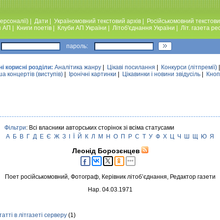
ерсоналії)
|
Дати
|
Україномовний текстовий архiв
|
Російськомовний текстови
я АП
|
Книги поетiв
|
Клуби АП України
|
Лiтоб'єднання України
|
Лiт. газета ре
пароль:
ні корисні розділи:
Аналiтика жанру
|
Цікаві посилання
|
Конкурси (лiтпремiї)
а концертів (виступів)
|
Iронiчнi картинки
|
Цікавинки і новини звідусіль
|
Кноп
Фільтри
: Всі власники авторських сторінок зі всіма статусами
А
Б
В
Г
Д
Е
Є
Ж
З
І
Ї
Й
К
Л
М
Н
О
П
Р
С
Т
У
Ф
Х
Ц
Ч
Ш
Щ
Ю
Я
Леонід Борозєнцев
Поет російськомовний, Фотограф, Керівник літоб’єднання, Редактор газети
Нар. 04.03.1971
татті в літгазеті серверу
(1)