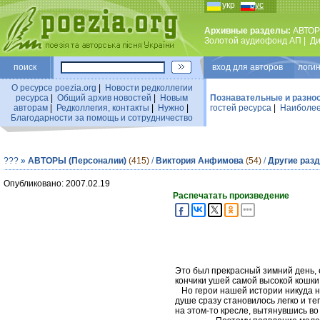
укр
рус
Архивные разделы:
АВТОР
Золотой аудиофонд АП
|
Ди
поиск
вход для авторов логин
О ресурсе poezia.org
|
Новости редколлегии
ресурса
|
Общий архив новостей
|
Новым
Познавательные и разно
авторам
|
Редколлегия, контакты
|
Нужно
|
гостей ресурса
|
Наиболее
Благодарности за помощь и сотрудничество
???
»
АВТОРЫ (Персоналии)
(415)
/
Виктория Анфимова
(54)
/
Другие разд
Опубликовано: 2007.02.19
Распечатать произведение
Это был прекрасный зимний день, е
кончики ушей самой высокой кошки,
Но герои нашей истории никуда не
душе сразу становилось легко и т
на этом-то кресле, вытянувшись во 