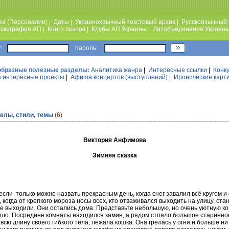
Ы (Персоналии)
|
Даты
|
Украиноязычный текстовый архив
|
Русскоязычный 
скография АП
|
Книги поэтов
|
Клубы АП Украины
|
Литобъединения Украин
:
пароль:
образные полезные разделы:
Аналитика жанра
|
Интересные ссылки
|
Конк
 интересные проекты
|
Афиша концертов (выступлений)
|
Иронические карт
елы, стили, темы
(6)
Виктория Анфимова
Зимняя сказка
сли только можно назвать прекрасным день, когда снег завалил всё кругом 
 когда от крепкого мороза носы всех, кто отваживался выходить на улицу, ста
 выходили. Они остались дома. Представьте небольшую, но очень уютную ком
епло. Посредине комнаты находился камин, а рядом стояло большое старинное
всю длину своего гибкого тела, лежала кошка. Она грелась у огня и больше ни