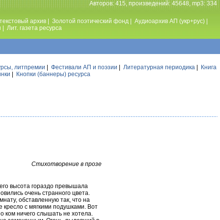
Авторов: 415, произведений: 45648, mp3: 334
текстовый архив
|
Золотой поэтический фонд
|
Аудиоархив АП (укр+рус)
|
ы
|
Лит. газета ресурса
урсы, литпремии
|
Фестивали АП и поэзии
|
Литературная периодика
|
Книга
инки
|
Кнопки (баннеры) ресурса
Стихотворение в прозе
и его высота гораздо превышала
новились очень странного цвета.
нату, обставленную так, что на
 кресло с мягкими подушками. Вот
 о ком ничего слышать не хотела.