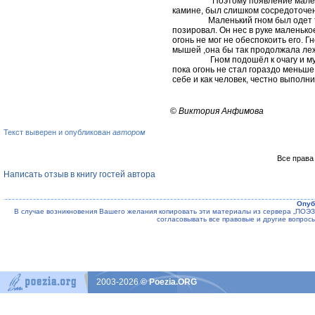
Поэтому появление маленького г
камине, был слишком сосредоточен
Маленький гном был одет так, ка
позировал. Он нес в руке маленьк
огонь не мог не обеспокоить его. 
мышей ,она бы так продолжала леж
Гном подошёл к очагу и мужестве
пока огонь не стал гораздо меньш
себе и как человек, честно выполн
©
Виктория Анфимова
Текст выверен и опубликован
автором
Все права
Написать отзыв в книгу гостей автора
Опуб
В случае возникновения Вашего желания копировать эти материалы из сервера „ПО
согласовывать все правовые и другие вопрос
2003-2026
© Poezia.ORG