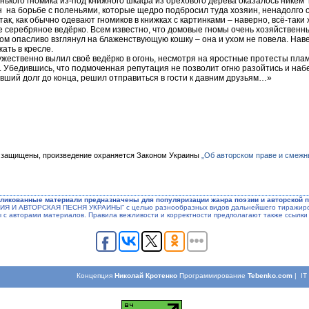
номика из-под книжного шкафа из орехового дерева оказалось никем н
 на борьбе с поленьями, которые щедро подбросил туда хозяин, ненадолго 
к обычно одевают гномиков в книжках с картинками – наверно, всё-таки х
ое серебряное ведёрко. Всем известно, что домовые гномы очень хозяйственн
Гном опасливо взглянул на блаженствующую кошку – она и ухом не повела. Нав
ать в кресле.
нно вылил своё ведёрко в огонь, несмотря на яростные протесты пламен
е. Убедившись, что подмоченная репутация не позволит огню разойтись и наб
ивший долг до конца, решил отправиться в гости к давним друзьям…»
 защищены, произведение охраняется Законом Украины
„Об авторском праве и смежн
ликованные материали предназначены для популяризации жанра поэзии и авторской п
ЭЗИЯ И АВТОРСКАЯ ПЕСНЯ УКРАИНЫ” с целью разнообразных видов дальнейшего тиражиров
ы с авторами материалов. Правила вежливости и корректности предполагают также ссылки 
Концепция
Николай Кротенко
Программирование
Tebenko.com
| I