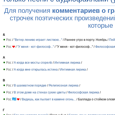
Для получения
комментариев о г
строчек поэтических произведени
которые
&
/
"Ветер лениво играет листвою..."
/ Раннее утро в порту. Ноябрь /
Пей
/
"У меня - кот-философ..."
/ "У меня - кот-философ..." /
Философская
А
/
А когда все мосты сгорелb
/
Интимная лирика
/
/
А когда мне открылась истина
/
Интимная лирика
/
В
/
В шахматном порядке
/
Религиозная лирика
/
/
В этом доме на стенах сухие цветы
/
Философская лирика
/
/
Видишь, как пылает в камине огонь...
/ Баллада о стойком олов
Г