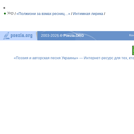
«
/
«Полжизни за взмах ресниц…»
/
Интимная лирика
/
2003-2026
© Poezia.ORG
Ко
«Поэзия и авторская песня Украины» — Интернет-ресурс для тех, к