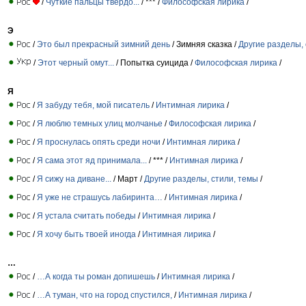
/
Чуткие пальцы твердо...
/ *** /
Философская лирика
/
Э
/
Это был прекрасный зимний день
/ Зимняя сказка /
Другие разделы, 
/
Этот черный омут...
/ Попытка суицида /
Философская лирика
/
Я
/
Я забуду тебя, мой писатель
/
Интимная лирика
/
/
Я люблю темных улиц молчанье
/
Философская лирика
/
/
Я проснулась опять среди ночи
/
Интимная лирика
/
/
Я сама этот яд принимала...
/ *** /
Интимная лирика
/
/
Я сижу на диване...
/ Март /
Другие разделы, стили, темы
/
/
Я уже не страшусь лабиринта…
/
Интимная лирика
/
/
Я устала считать победы
/
Интимная лирика
/
/
Я хочу быть твоей иногда
/
Интимная лирика
/
…
/
…А когда ты роман допишешь
/
Интимная лирика
/
/
…А туман, что на город спустился,
/
Интимная лирика
/