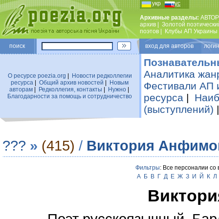
укр
рус
Архивные разделы:
АВТОР
архив
|
Золотой поэтически
поэтов
|
Клубы АП Украины
поиск
вход для авторов логин
Познавательн
Аналитика жан
О ресурсе poezia.org
|
Новости редколлегии
ресурса
|
Общий архив новостей
|
Новым
Фестивали АП 
авторам
|
Редколлегия, контакты
|
Нужно
|
ресурса
|
Наиб
Благодарности за помощь и сотрудничество
(выступлений)
???
»
(415)
/
Виктория Анфимо
Фильтры
: Все персоналии со
А
Б
В
Г
Д
Е
Ж
З
И
Й
К
Л
Виктори