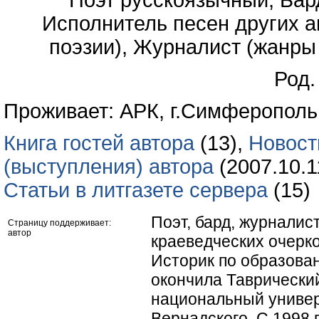
Поэт русскоязычный, Бар
Исполнитель песен других а
поэзии), Журналист (жанры 
Род.
Проживает: АРК, г.Симферополь
Книга гостей автора
(13),
Новост
(выступления) автора
(2007.10.1
Статьи в литгазете сервера
(15)
Поэт, бард, журналист
Страницу поддерживает:
автор
краеведческих очерко
Историк по образова
окончила Таврически
национальный универ
Вернадского. С 1998 по