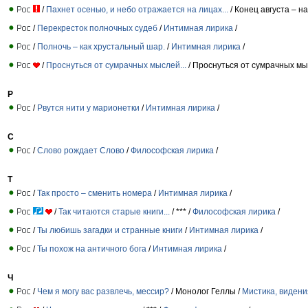
/
Пахнет осенью, и небо отражается на лицах...
/ Конец августа – н
/
Перекресток полночных судеб
/
Интимная лирика
/
/
Полночь – как хрустальный шар.
/
Интимная лирика
/
/
Проснуться от сумрачных мыслей...
/ Проснуться от сумрачных мыс
Р
/
Рвутся нити у марионетки
/
Интимная лирика
/
С
/
Слово рождает Слово
/
Философская лирика
/
Т
/
Так просто – сменить номера
/
Интимная лирика
/
/
Так читаются старые книги...
/ *** /
Философская лирика
/
/
Ты любишь загадки и странные книги
/
Интимная лирика
/
/
Ты похож на античного бога
/
Интимная лирика
/
Ч
/
Чем я могу вас развлечь, мессир?
/ Монолог Геллы /
Мистика, видени