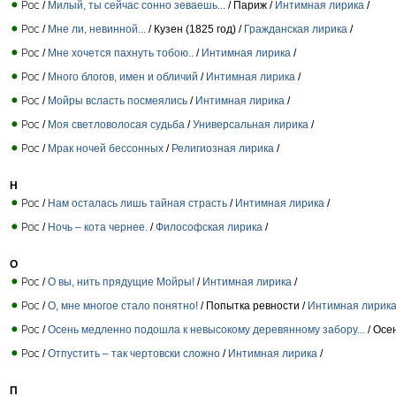
/
Милый, ты сейчас сонно зеваешь...
/ Париж /
Интимная лирика
/
/
Мне ли, невинной...
/ Кузен (1825 год) /
Гражданская лирика
/
/
Мне хочется пахнуть тобою..
/
Интимная лирика
/
/
Много блогов, имен и обличий
/
Интимная лирика
/
/
Мойры всласть посмеялись
/
Интимная лирика
/
/
Моя светловолосая судьба
/
Универсальная лирика
/
/
Мрак ночей бессонных
/
Религиозная лирика
/
Н
/
Нам осталась лишь тайная страсть
/
Интимная лирика
/
/
Ночь – кота чернее.
/
Философская лирика
/
О
/
О вы, нить прядущие Мойры!
/
Интимная лирика
/
/
О, мне многое стало понятно!
/ Попытка ревности /
Интимная лирик
/
Осень медленно подошла к невысокому деревянному забору...
/ Осе
/
Отпустить – так чертовски сложно
/
Интимная лирика
/
П