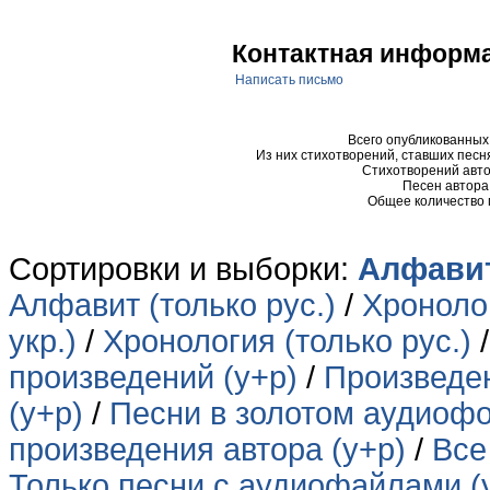
Контактная информ
Написать письмо
Всего опубликованны
Из них стихотворений, ставших пес
Стихотворений авто
Песен автора
Общее количество
Сортировки и выборки:
Алфавит
Алфавит (только рус.)
/
Хронолог
укр.)
/
Хронология (только рус.)
произведений (у+р)
/
Произведен
(у+р)
/
Песни в золотом аудиофо
произведения автора (у+р)
/
Все
Только песни с аудиофайлами (