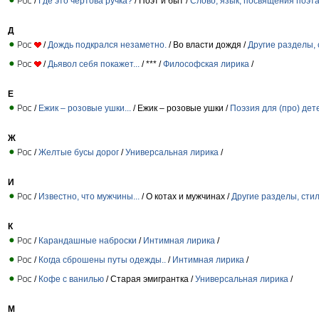
/
Где это чертова ручка?
/ Поэт и быт /
Слово, язык, посвящения поэт
Д
/
Дождь подкрался незаметно.
/ Во власти дождя /
Другие разделы, 
/
Дьявол себя покажет...
/ *** /
Философская лирика
/
Е
/
Ежик – розовые ушки...
/ Ежик – розовые ушки /
Поэзия для (про) дет
Ж
/
Желтые бусы дорог
/
Универсальная лирика
/
И
/
Известно, что мужчины...
/ О котах и мужчинах /
Другие разделы, сти
К
/
Карандашные наброски
/
Интимная лирика
/
/
Когда сброшены путы одежды..
/
Интимная лирика
/
/
Кофе с ванилью
/ Старая эмигрантка /
Универсальная лирика
/
М