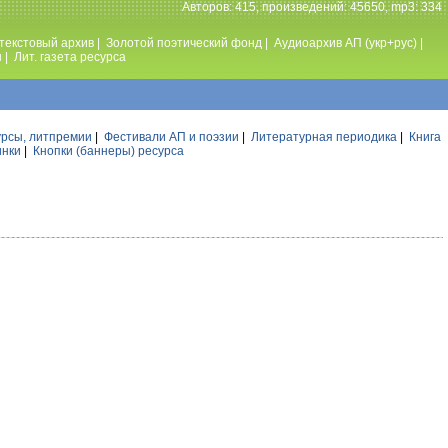
Авторов: 415, произведений: 45650, mp3: 334
текстовый архив
|
Золотой поэтический фонд
|
Аудиоархив АП (укр+рус)
|
ы
|
Лит. газета ресурса
урсы, литпремии
|
Фестивали АП и поэзии
|
Литературная периодика
|
Книга
инки
|
Кнопки (баннеры) ресурса