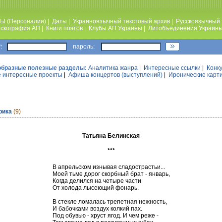
Ы (Персоналии)
|
Даты
|
Украиноязычный текстовый архив
|
Русскоязычный 
скография АП
|
Книги поэтов
|
Клубы АП Украины
|
Литобъединения Украин
:
пароль:
образные полезные разделы:
Аналитика жанра
|
Интересные ссылки
|
Конк
 интересные проекты
|
Афиша концертов (выступлений)
|
Иронические карт
рика
(9)
Татьяна Белинская
***
В апрельском изнывая сладострастьи...
Моей тьме дорог скорбный брат - январь,
Когда делился на четыре части
От холода лысеющий фонарь.
В стекле ломалась трепетная нежность,
И бабочками воздух колкий пах.
Под обувью - хруст ягод. И чем реже -