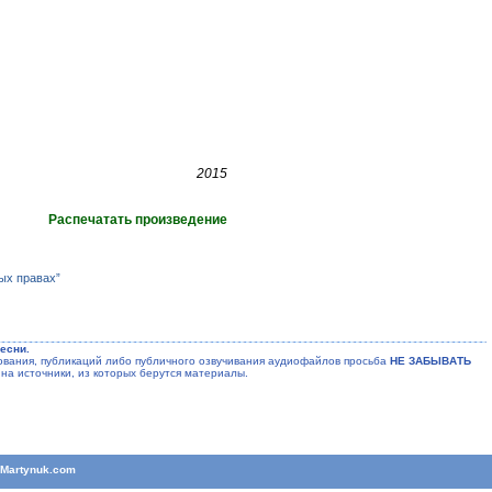
2015
Распечатать произведение
ых правах”
есни.
ания, публикаций либо публичного озвучивания аудиофайлов просьба
НЕ ЗАБЫВАТЬ
на источники, из которых берутся материалы.
T
Martynuk.com