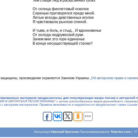
Тем слаще лед в раскусанных губах.
От солнца фиолетовый осколок
Сиренью притворялся предо мной.
Литые всходы девственных иголок
Я чувствовала рыхлою спиной.
И тьма, и боль, и стыд... И вдохновенье
От холода недружеской руки.
Зачем мне это горе-единенье
В конце несуществующей строки?
 защищены, произведение охраняется Законом Украины
„Об авторском праве и смежн
ликованные материали предназначены для популяризации жанра поэзии и авторской п
ЭЗИЯ И АВТОРСКАЯ ПЕСНЯ УКРАИНЫ” с целью разнообразных видов дальнейшего тиражиров
ы с авторами материалов. Правила вежливости и корректности предполагают также ссылки 
Концепция
Николай Кротенко
Программирование
Tebenko.com
| I