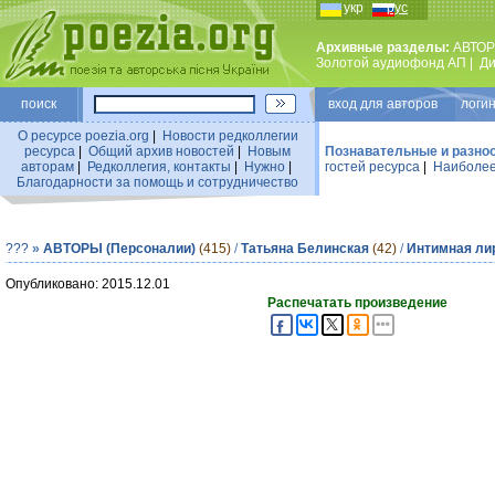
укр
рус
Архивные разделы:
АВТОР
Золотой аудиофонд АП
|
Ди
поиск
вход для авторов логин
О ресурсе poezia.org
|
Новости редколлегии
ресурса
|
Общий архив новостей
|
Новым
Познавательные и разно
авторам
|
Редколлегия, контакты
|
Нужно
|
гостей ресурса
|
Наиболее
Благодарности за помощь и сотрудничество
???
»
АВТОРЫ (Персоналии)
(415)
/
Татьяна Белинская
(42)
/
Интимная ли
Опубликовано: 2015.12.01
Распечатать произведение