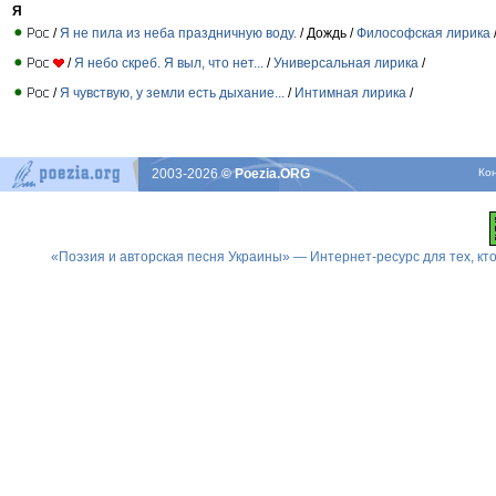
Я
/
Я не пила из неба праздничную воду.
/ Дождь /
Философская лирика
/
Я небо скреб. Я выл, что нет...
/
Универсальная лирика
/
/
Я чувствую, у земли есть дыхание...
/
Интимная лирика
/
2003-2026
© Poezia.ORG
Ко
«Поэзия и авторская песня Украины» — Интернет-ресурс для тех, к