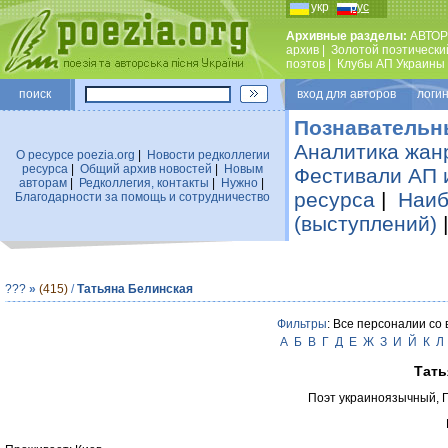
укр
рус
Архивные разделы:
АВТОР
архив
|
Золотой поэтически
поэтов
|
Клубы АП Украины
поиск
вход для авторов логин
Познавательн
Аналитика жан
О ресурсе poezia.org
|
Новости редколлегии
ресурса
|
Общий архив новостей
|
Новым
Фестивали АП 
авторам
|
Редколлегия, контакты
|
Нужно
|
ресурса
|
Наиб
Благодарности за помощь и сотрудничество
(выступлений)
???
»
(415)
/
Татьяна Белинская
Фильтры
: Все персоналии со
А
Б
В
Г
Д
Е
Ж
З
И
Й
К
Л
Тать
Поэт украиноязычный, 