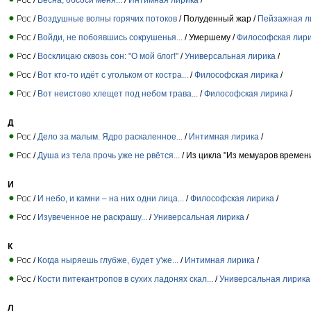
/
Воздушные волны горячих потоков
/ Полуденный жар /
Пейзажная л
/
Войди, не побоявшись сокрушенья...
/ Умершему /
Философская лир
/
Восклицаю сквозь сон: "О мой блог!"
/
Универсальная лирика
/
/
Вот кто-то идёт с угольком от костра...
/
Философская лирика
/
/
Вот неистово хлещет под небом трава...
/
Философская лирика
/
Д
/
Дело за малым. Ядро раскаленное...
/
Интимная лирика
/
/
Душа из тела прочь уже не рвётся...
/ Из цикла "Из мемуаров времени
И
/
И небо, и камни – на них одни лица...
/
Философская лирика
/
/
Изувеченное не раскрашу...
/
Универсальная лирика
/
К
/
Когда ныряешь глубже, будет у'же...
/
Интимная лирика
/
/
Кости питекантропов в сухих ладонях скал...
/
Универсальная лирика
Л