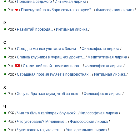
/
Половина седьмого
/
Интимная лирика
/
/
Почему тайна выбора скрыта во вкусе?..
/
Философская лирика
/
Р
/
Размотай провода...
/
Интимная лирика
/
С
/
Сегодня мы все улетаем с Земли...
/
Философская лирика
/
/
Спинка клубники в мурашках дрожит...
/
Медитативная лирика
/
/
Столетний зной - великая пора...
/
Философская лирика
/
/
Страшная поэзия гуляет в подворотнях...
/
Интимная лирика
/
Х
/
Хочу набраться скуки, чтоб за нею...
/
Философская лирика
/
Ч
/
Чия то біль у капілярах бруньок?..
/
Философская лирика
/
/
Что уготовано? Мгновенье...
/
Философская лирика
/
/
Чувствовать то, что есть...
/
Универсальная лирика
/