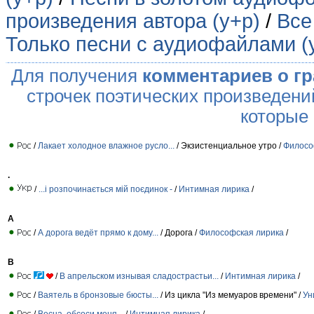
произведения автора (у+р)
/
Все
Только песни с аудиофайлами (
Для получения
комментариев о г
строчек поэтических произведени
которые
/
Лакает холодное влажное русло...
/ Экзистенциальное утро /
Филосо
.
/
...і розпочинається мій поєдинок -
/
Интимная лирика
/
А
/
А дорога ведёт прямо к дому...
/ Дорога /
Философская лирика
/
В
/
В апрельском изнывая сладострастьи...
/
Интимная лирика
/
/
Ваятель в бронзовые бюсты...
/ Из цикла "Из мемуаров времени" /
Ун
/
Весна, обсоси меня...
/
Интимная лирика
/