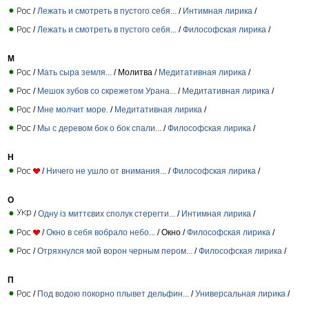
/
Лежать и смотреть в пустого себя...
/
Интимная лирика
/
/
Лежать и смотреть в пустого себя...
/
Философская лирика
/
М
/
Мать сыра земля...
/ Молитва /
Медитативная лирика
/
/
Мешок зубов со скрежетом Урана...
/
Медитативная лирика
/
/
Мне молчит море.
/
Медитативная лирика
/
/
Мы с деревом бок о бок спали...
/
Философская лирика
/
Н
/
Ничего не ушло от внимания...
/
Философская лирика
/
О
/
Одну із миттєвих сполук стерегти...
/
Интимная лирика
/
/
Окно в себя вобрало небо...
/ Окно /
Философская лирика
/
/
Отряхнулся мой ворон черным пером...
/
Философская лирика
/
П
/
Под водою покорно плывет дельфин...
/
Универсальная лирика
/