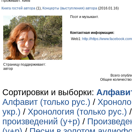
Проживает: Киев
Книга гостей автора
(1),
Концерты (выступления) автора
(2016.01.16)
Поэт и музыкант.
Контактная информация:
Web1:
http://https://www.facebook.com
Страницу поддерживает:
автор
Всего опубл
Общее количество
Сортировки и выборки:
Алфавит
Алфавит (только рус.)
/
Хронолог
укр.)
/
Хронология (только рус.)
произведений (у+р)
/
Произведен
(у+р)
/
Песни в золотом аудиофо