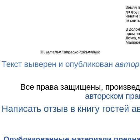
Земля п
до груде
неначе 
їм снить
В долон
промінн
Дочка, м
Малюють
©
Наталья Карраско-Косьяненко
Текст выверен и опубликован
автор
Все права защищены, произвед
авторском пра
Написать отзыв в книгу гостей а
Опубликованные материали предна