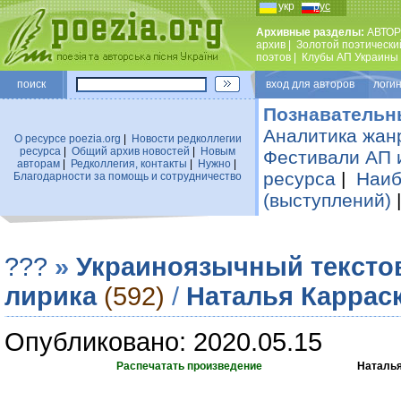
укр
рус
Архивные разделы:
АВТОР
архив
|
Золотой поэтически
поэтов
|
Клубы АП Украины
поиск
вход для авторов логин
Познавательн
Аналитика жан
О ресурсе poezia.org
|
Новости редколлегии
ресурса
|
Общий архив новостей
|
Новым
Фестивали АП 
авторам
|
Редколлегия, контакты
|
Нужно
|
ресурса
|
Наиб
Благодарности за помощь и сотрудничество
(выступлений)
???
»
Украиноязычный тексто
лирика
(592)
/
Наталья Каррас
Опубликовано: 2020.05.15
Распечатать произведение
Наталья