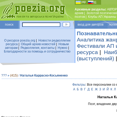
укр
рус
Архивные разделы:
АВТОР
архив
|
Золотой поэтически
поэтов
|
Клубы АП Украины
поиск
вход для авторов логин
Познавательн
Аналитика жан
О ресурсе poezia.org
|
Новости редколлегии
ресурса
|
Общий архив новостей
|
Новым
Фестивали АП 
авторам
|
Редколлегия, контакты
|
Нужно
|
ресурса
|
Наиб
Благодарности за помощь и сотрудничество
(выступлений)
???
»
(415)
/
Наталья Карраско-Косьяненко
Фильтры
: Все персоналии со
А
Б
В
Г
Д
Е
Ж
З
И
Й
К
Л
Наталья К
Поэт, владение дву