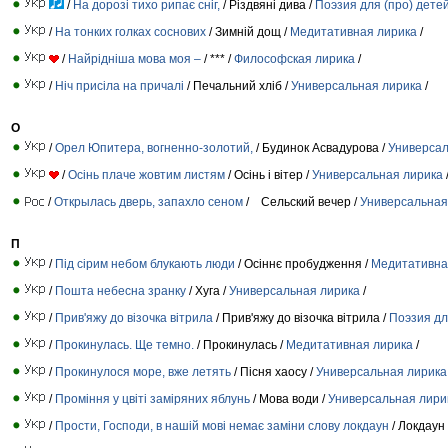
/
На дорозі тихо рипає сніг,
/ Різдвяні дива /
Поэзия для (про) дете
/
На тонких голках соснових
/ Зимній дощ /
Медитативная лирика
/
/
Найрідніша мова моя –
/ *** /
Философская лирика
/
/
Ніч присіла на причалі
/ Печальний хліб /
Универсальная лирика
/
О
/
Орел Юпитера, вогненно-золотий,
/ Будинок Асвадурова /
Универсал
/
Осінь плаче жовтим листям
/ Осінь і вітер /
Универсальная лирика
/
Открылась дверь, запахло сеном
/ Сельский вечер /
Универсальная
П
/
Під сірим небом блукають люди
/ Осіннє пробудження /
Медитативна
/
Пошта небесна зранку
/ Хуга /
Универсальная лирика
/
/
Прив'яжу до візочка вітрила
/ Прив'яжу до візочка вітрила /
Поэзия дл
/
Прокинулась. Ще темно.
/ Прокинулась /
Медитативная лирика
/
/
Прокинулося море, вже летять
/ Пісня хаосу /
Универсальная лирика
/
Проміння у цвіті заміряних яблунь
/ Мова води /
Универсальная лири
/
Прости, Господи, в нашій мові немає заміни слову локдаун
/ Локдаун