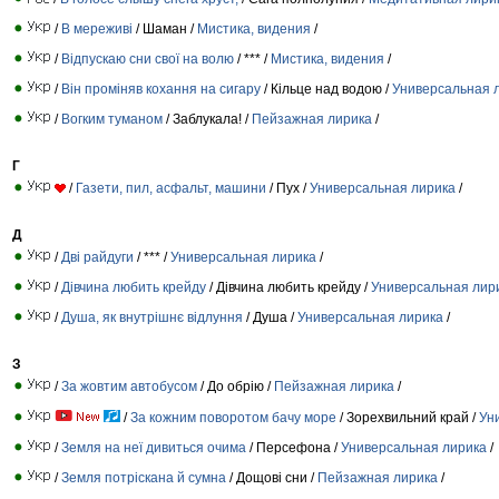
/
В мереживі
/ Шаман /
Мистика, видения
/
/
Відпускаю сни свої на волю
/ *** /
Мистика, видения
/
/
Він проміняв кохання на сигару
/ Кільце над водою /
Универсальная 
/
Вогким туманом
/ Заблукала! /
Пейзажная лирика
/
Г
/
Газети, пил, асфальт, машини
/ Пух /
Универсальная лирика
/
Д
/
Дві райдуги
/ *** /
Универсальная лирика
/
/
Дівчина любить крейду
/ Дівчина любить крейду /
Универсальная лир
/
Душа, як внутрішнє відлуння
/ Душа /
Универсальная лирика
/
З
/
За жовтим автобусом
/ До обрію /
Пейзажная лирика
/
/
За кожним поворотом бачу море
/ Зорехвильний край /
Ун
/
Земля на неї дивиться очима
/ Персефона /
Универсальная лирика
/
/
Земля потріскана й сумна
/ Дощові сни /
Пейзажная лирика
/