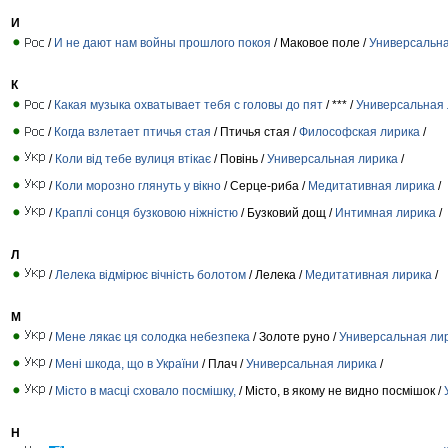
И
/
И не дают нам войны прошлого покоя
/ Маковое поле /
Универсальна
К
/
Какая музыка охватывает тебя с головы до пят
/ *** /
Универсальная 
/
Когда взлетает птичья стая
/ Птичья стая /
Философская лирика
/
/
Коли від тебе вулиця втікає
/ Повінь /
Универсальная лирика
/
/
Коли морозно глянуть у вікно
/ Серце-риба /
Медитативная лирика
/
/
Краплі сонця бузковою ніжністю
/ Бузковий дощ /
Интимная лирика
/
Л
/
Лелека відмірює вічність болотом
/ Лелека /
Медитативная лирика
/
М
/
Мене лякає ця солодка небезпека
/ Золоте руно /
Универсальная ли
/
Мені шкода, що в України
/ Плач /
Универсальная лирика
/
/
Місто в масці сховало посмішку,
/ Місто, в якому не видно посмішок /
Н