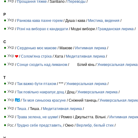
/
Прощання тяжке
/ Santiano /
Переводы
/
Р
/
Ранкова кава пахне горем
/ Душа і кава /
Мистика, видения
/
/
Різні на виборах є кандидати
/ Модні вибори /
Гражданская лирика
/
С
/
Серденько моє макове
/ Макове /
Интимная лирика
/
/
Солом’яна стріха
/ Хата /
Медитативная лирика
/
/
Сонце сходить над лиманом
/ Білий кінь /
Универсальная лирика
Т
/
Так важко бути птахом
/ *** /
Универсальная лирика
/
/
Так повільно накрапує дощ
/ Дощ /
Универсальная лирика
/
/
Ти моя синьоока красуне
/ Сніжний танець /
Универсальная лирик
/
Тиша.
/ Тиша. /
Медитативная лирика
/
/
Трава зелена, не шуми!
/ Ромео і Джульєтта. Вільні. /
Интимная лири
/
Трудно себе представить,
/ Окно /
Верлибр, белый стих
/