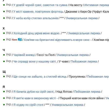
У
/
У довгій чорній сукні, самотня та сумна
/ На мосту /
Интимная лирика
/
У місті каменю, повітряних фортець
/ Джанике з Кирк-Ор (Чуфут-Кале
/
У неба колір стиглих апельсинів
/ *** /
Универсальная лирика
/
Х
/
Холодний дощ укрив мене водою.
/ *** /
Универсальная лирика
/
/
Хом'яки на бригантині відпливають в море синє -
/ Хом'яки-пі
Ч
/
Чарівній книжці
/ Гессі та Полі /
Универсальная лирика
/
/
Чи справді вони у нашому світі,
/ У човні /
Пейзажная лирика
/
Щ
/
Ще сонце не зайшло, а стиглий місяць
/ Прогулянка /
Пейзажная лир
Я
/
Я бачила дубок на сірій скелі,
/ Над Ялтою /
Пейзажная лирика
/
/
Я вип'ю кави в змореному місті -
/ Перший ковток кави після війни /
У
/
Я ходжу по сірій стелі
/ *** /
Универсальная лирика
/