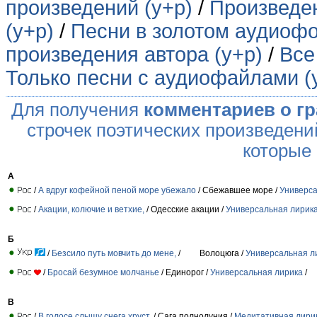
произведений (у+р)
/
Произведен
(у+р)
/
Песни в золотом аудиофо
произведения автора (у+р)
/
Все
Только песни с аудиофайлами (
Для получения
комментариев о г
строчек поэтических произведени
которые
А
/
А вдруг кофейной пеной море убежало
/ Сбежавшее море /
Универса
/
Акации, колючие и ветхие,
/ Одесские акации /
Универсальная лирик
Б
/
Безсило путь мовчить до мене,
/ Волоцюга /
Универсальная л
/
Бросай безумное молчанье
/ Единорог /
Универсальная лирика
/
В
/
В голосе слышу снега хруст,
/ Сага полнолуния /
Медитативная лири