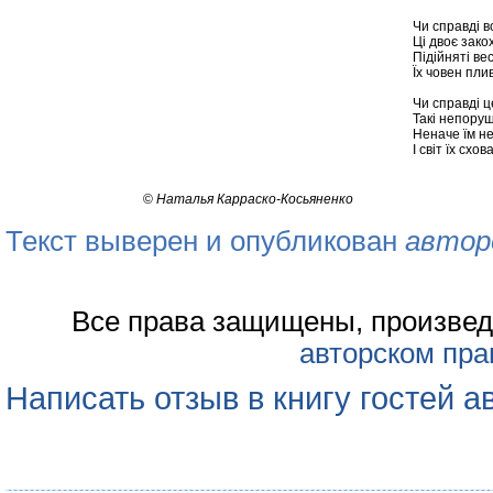
Чи справді в
Ці двоє закох
Підійняті ве
Їх човен пли
Чи справді ц
Такі непорушн
Неначе їм не
І світ їх схов
©
Наталья Карраско-Косьяненко
Текст выверен и опубликован
автор
Все права защищены, произвед
авторском пра
Написать отзыв в книгу гостей а