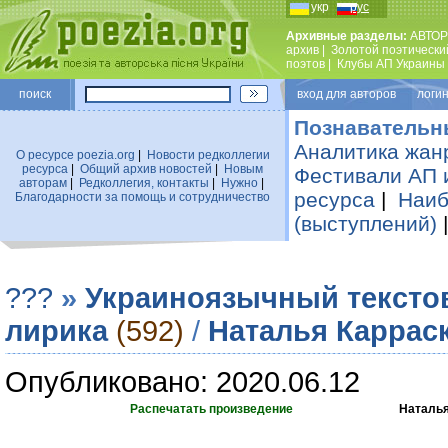
укр
рус
Архивные разделы:
АВТОР
архив
|
Золотой поэтически
поэтов
|
Клубы АП Украины
поиск
вход для авторов логин
Познавательн
Аналитика жан
О ресурсе poezia.org
|
Новости редколлегии
ресурса
|
Общий архив новостей
|
Новым
Фестивали АП 
авторам
|
Редколлегия, контакты
|
Нужно
|
ресурса
|
Наиб
Благодарности за помощь и сотрудничество
(выступлений)
???
»
Украиноязычный тексто
лирика
(592)
/
Наталья Каррас
Опубликовано: 2020.06.12
Распечатать произведение
Наталья