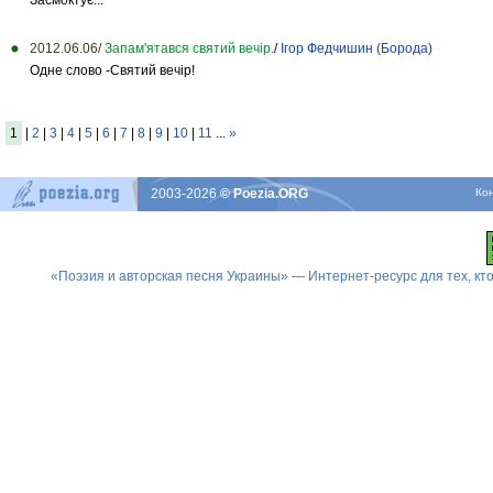
2012.06.06/
Запам'ятався святий вечір.
/
Ігор Федчишин (Борода)
Одне слово -Святий вечір!
1
|
2
|
3
|
4
|
5
|
6
|
7
|
8
|
9
|
10
|
11
...
»
2003-2026
© Poezia.ORG
Ко
«Поэзия и авторская песня Украины» — Интернет-ресурс для тех, к