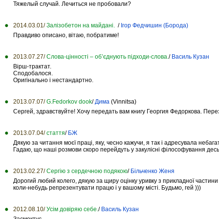
Тяжелый случай. Лечиться не пробовали?
2014.03.01/
Залізобетон на майдані.
/
Ігор Федчишин (Борода)
Правдиво описано, вітаю, побратиме!
2013.07.27/
Слова-цінності – об’єднують підходи-слова.
/
Василь Кузан
Вірш-трактат.
Сподобалося.
Оригінально і нестандартно.
2013.07.07/
G.Fedorkov dook
/
Дима
(Vinnitsa)
Сергей, здравствуйте! Хочу передать вам книгу Георгия Федоркова. Пере
2013.07.04/
стаття
/
БЖ
Дякую за читання моєї праці, яку, чесно кажучи, я так і адресувала небаг
Гадаю, що наші розмови скоро перейдуть у закулісні філософування десь
2013.02.27/
Сергію з сердечною подякою
/
Більченко Женя
Дорогий любий колего, дякую за щиру оцінку уривку з прикладної частини 
коли-небудь репрезентувати працю і у вашому місті. Будьмо, гей )))
2012.08.10/
Усім довіряю себе.
/
Василь Кузан
Засмоктує...