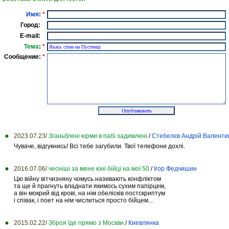
Имя
:
*
Город:
E-mail:
Тема
:
*
Сообщение:
*
2023.07.23/
Зганьблені юрми в пабі задимлені.
/
Стебелєв Андрій Валенти
Чуваче, відгукнись! Всі тебе загубили. Твої телефони дохлі.
2016.07.06/
чесніші за мене юні бійці на мої 50
/
Ігор Федчишин
Цю війну вітчизняну чомусь називають конфліктом
та ще й прагнуть владнати якимось сухим папірцем,
а він мокрий від крові, на нім обелісків постскриптум
і співак, і поет на нім числиться просто бійцем...
2015.02.22/
Зброя їде прямо з Москви.
/
Киевлянка