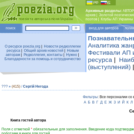
укр
рус
Архивные разделы:
АВТОР
архив
|
Золотой поэтически
поэтов
|
Клубы АП Украины
поиск
вход для авторов логин
Познавательн
Аналитика жан
О ресурсе poezia.org
|
Новости редколлегии
ресурса
|
Общий архив новостей
|
Новым
Фестивали АП 
авторам
|
Редколлегия, контакты
|
Нужно
|
ресурса
|
Наиб
Благодарности за помощь и сотрудничество
(выступлений)
???
»
(415)
/
Сергій Негода
Фильтры
: Все персоналии со
А
Б
В
Г
Д
Е
Ж
З
И
Й
К
Л
Се
Книга гостей автора
Поля с отметкой
*
обязательные для заполнения. Введение кода подтвердж
роботами в книги для гостей