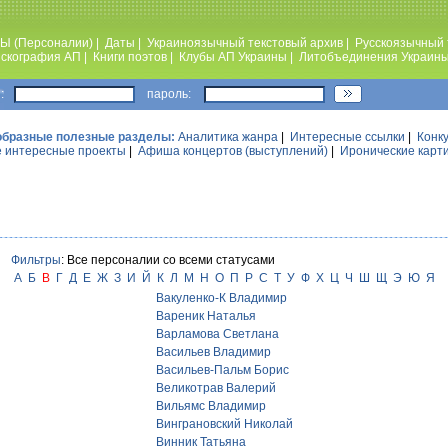
Ы (Персоналии)
|
Даты
|
Украиноязычный текстовый архив
|
Русскоязычный 
скография АП
|
Книги поэтов
|
Клубы АП Украины
|
Литобъединения Украин
:
пароль:
образные полезные разделы:
Аналитика жанра
|
Интересные ссылки
|
Конк
 интересные проекты
|
Афиша концертов (выступлений)
|
Иронические карт
Фильтры
: Все персоналии со всеми статусами
А
Б
В
Г
Д
Е
Ж
З
И
Й
К
Л
М
Н
О
П
Р
С
Т
У
Ф
Х
Ц
Ч
Ш
Щ
Э
Ю
Я
Вакуленко-К Владимир
Вареник Наталья
Варламова Cветлана
Васильев Владимир
Васильев-Пальм Борис
Великотрав Валерий
Вильямс Владимир
Винграновский Николай
Винник Татьяна