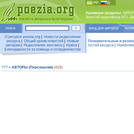
укр
рус
Архивные разделы:
АВТОР
Золотой аудиофонд АП
|
Ди
поиск
вход для авторов логин
О ресурсе poezia.org
|
Новости редколлегии
ресурса
|
Общий архив новостей
|
Новым
Познавательные и разно
авторам
|
Редколлегия, контакты
|
Нужно
|
гостей ресурса
|
Наиболее
Благодарности за помощь и сотрудничество
???
»
АВТОРЫ (Персоналии)
(415)