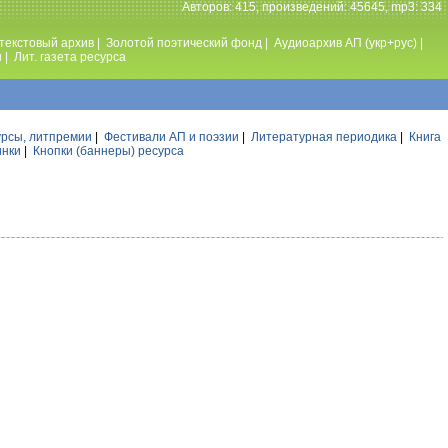
Авторов: 415, произведений: 45645, mp3: 334
текстовый архив
|
Золотой поэтический фонд
|
Аудиоархив АП (укр+рус)
|
ы
|
Лит. газета ресурса
урсы, литпремии
|
Фестивали АП и поэзии
|
Литературная периодика
|
Книга
инки
|
Кнопки (баннеры) ресурса