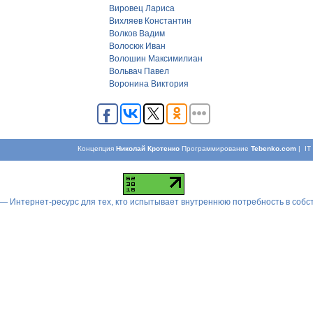
Вировец Лариса
Вихляев Константин
Волков Вадим
Волосюк Иван
Волошин Максимилиан
Вольвач Павел
Воронина Виктория
Концепция
Николай Кротенко
Программирование
Tebenko.com
| I
 — Интернет-ресурс для тех, кто испытывает внутреннюю потребность в соб