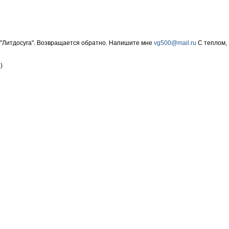
 "Литдосуга". Возвращается обратно. Напишите мне
vg500@mail.ru
C теплом,
)