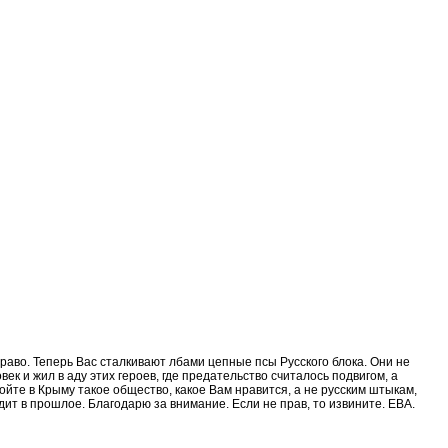
раво. Теперь Вас сталкивают лбами цепные псы Русского блока. Они не
ек и жил в аду этих героев, где предательство считалось подвигом, а
ройте в Крыму такое общество, какое Вам нравится, а не русским штыкам,
ит в прошлое. Благодарю за внимание. Если не прав, то извините. ЕВА.