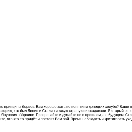
ные принципы борцов. Вам хорошо жить по понятиям донецких холуёв? Ваше п
торию, кто был Ленин и Сталин и какую страну они создавали. Я старый челов
 а Янукович в Украине. Прозревайте и думайте не о прошлом, а о будущем. Ст
е, что кто-то придёт и постоит Вам рай. Время наблюдать и критиковать уход