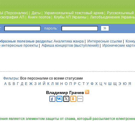
Ы (Персоналии)
|
Даты
|
Украиноязычный текстовый архив
|
Русскоязычный 
скография АП
|
Книги поэтов
|
Клубы АП Украины
|
Литобъединения Украин
:
пароль:
образные полезные разделы:
Аналитика жанра
|
Интересные ссылки
|
Конк
 интересные проекты
|
Афиша концертов (выступлений)
|
Иронические карт
Фильтры
: Все персоналии со всеми статусами
А
Б
В
Г
Д
Е
Ж
З
И
Й
К
Л
М
Н
О
П
Р
С
Т
У
Ф
Х
Ц
Ч
Ш
Щ
Э
Ю
Я
Владимир Грачев
ния является элементом защиты от спама, который рассылается електронны