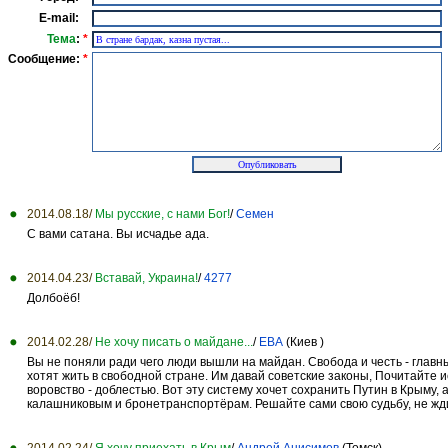
E-mail:
Тема
:
*
Сообщение:
*
2014.08.18/
Мы русские, с нами Бог!
/
Семен
С вами сатана. Вы исчадье ада.
2014.04.23/
Вставай, Украина!
/
4277
Долбоёб!
2014.02.28/
Не хочу писать о майдане...
/
ЕВА
(Киев )
Вы не поняли ради чего люди вышли на майдан. Свобода и честь - глав
хотят жить в свободной стране. Им давай советские законы, Почитайте ис
воровство - доблестью. Вот эту систему хочет сохранить Путин в Крыму,
калашниковым и бронетранспортёрам. Решайте сами свою судьбу, не ждит
2014.02.24/
Я хочу приехать в Крым
/
Андрей Анисимов
(Томск)