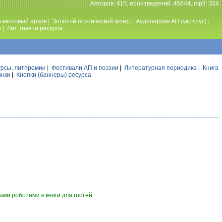
Авторов: 415, произведений: 45644, mp3: 334
текстовый архив
|
Золотой поэтический фонд
|
Аудиоархив АП (укр+рус)
|
ы
|
Лит. газета ресурса
урсы, литпремии
|
Фестивали АП и поэзии
|
Литературная периодика
|
Книга
инки
|
Кнопки (баннеры) ресурса
ми роботами в книги для гостей