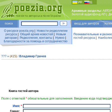
укр
рус
Архивные разделы:
АВТОР
Золотой аудиофонд АП
|
Ди
поиск
вход для авторов логин
О ресурсе poezia.org
|
Новости редколлегии
ресурса
|
Общий архив новостей
|
Новым
Познавательные и разно
авторам
|
Редколлегия, контакты
|
Нужно
|
гостей ресурса
|
Наиболее
Благодарности за помощь и сотрудничество
???
»
(415)
/
Владимир Грачев
Книга гостей автора
Поля с отметкой
*
обязательные для заполнения. Введение кода подтвердже
Имя
:
*
Город: