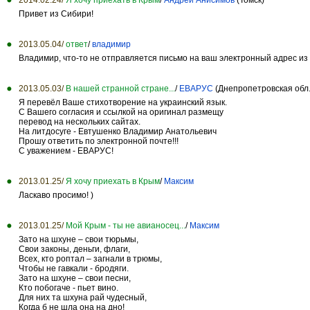
Привет из Сибири!
2013.05.04/
ответ
/
владимир
Владимир, что-то не отправляется письмо на ваш электронный адрес из
2013.05.03/
В нашей странной стране...
/
ЕВАРУС
(Днепропетровская обл.
Я перевёл Ваше стихотворение на украинский язык.
С Вашего согласия и ссылкой на оригинал размещу
перевод на нескольких сайтах.
На литдосуге - Евтушенко Владимир Анатольевич
Прошу ответить по электронной почте!!!
С уважением - ЕВАРУС!
2013.01.25/
Я хочу приехать в Крым
/
Максим
Ласкаво просимо! )
2013.01.25/
Мой Крым - ты не авианосец...
/
Максим
Зато на шхуне – свои тюрьмы,
Свои законы, деньги, флаги,
Всех, кто роптал – загнали в трюмы,
Чтобы не гавкали - бродяги.
Зато на шхуне – свои песни,
Кто побогаче - пьет вино.
Для них та шхуна рай чудесный,
Когда б не шла она на дно!