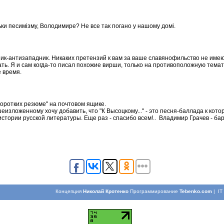
льки песимізму, Володимире? Не все так погано у нашому домі.
нник-антизападник. Никаких претензий к вам за ваше славянофильство не имею 
ь. Я и сам когда-то писал похожие вирши, только на противоположную темати
е время.
"коротких резюме" на почтовом ящике.
ышеизложенному хочу добавить, что "К Высоцкому..." - это песня-баллада к к
истории русской литературы. Еще раз - спасибо всем!.. Владимир Грачев - ба
Концепция
Николай Кротенко
Программирование
Tebenko.com
| I