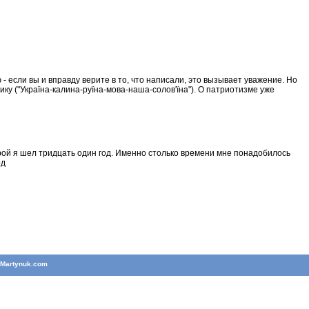
- если вы и вправду верите в то, что написали, это вызывает уважение. Но
ку ("Україна-калина-руїна-мова-наша-солов'їна"). О патриотизме уже
оторой я шел тридцать один год. Именно столько времени мне понадобилось
рд
T
Martynuk.com