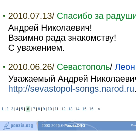
2010.07.13/
Спасибо за радуш
Андрей Николаевич!
Взаимно рада знакомству!
С уважением.
2010.06.26/
Севастополь
/
Леон
Уважаемый Андрей Николаевич
http://sevastopol-songs.narod.ru
1
|
2
|
3
|
4
|
5
|
6
|
7
|
8
|
9
|
10
|
11
|
12
|
13
|
14
|
15
|
16
...
»
2003-2026
© Poezia.ORG
Ко