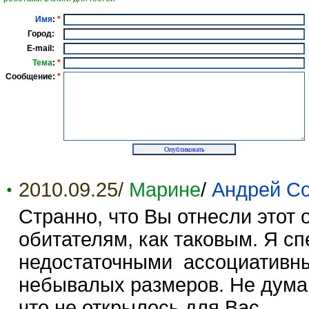
Имя
:
*
Город:
E-mail:
Тема
:
*
Сообщение:
*
2010.09.25/
Марине
/
Андрей С
Странно, что Вы отнесли этот 
обитателям, как таковым. Я с
недостаточными ассоциативны
небывалых размеров. Не думаю
что не открылось для Вас.