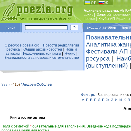
укр
рус
Архивные разделы:
АВТОР
архив
|
Золотой поэтически
поэтов
|
Клубы АП Украины
поиск
вход для авторов логин
Познавательн
Аналитика жан
О ресурсе poezia.org
|
Новости редколлегии
ресурса
|
Общий архив новостей
|
Новым
Фестивали АП 
авторам
|
Редколлегия, контакты
|
Нужно
|
ресурса
|
Наиб
Благодарности за помощь и сотрудничество
(выступлений)
???
»
(415)
/
Андрей Соболев
Фильтры
: Все персоналии со
А
Б
В
Г
Д
Е
Ж
З
И
Й
К
Л
Анд
Книга гостей автора
Поля с отметкой
*
обязательные для заполнения. Введение кода подтвердж
роботами в книги для гостей