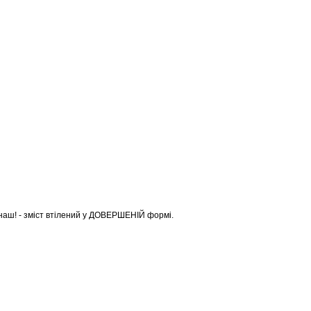
 наш! - зміст втілений у ДОВЕРШЕНІЙ формі.