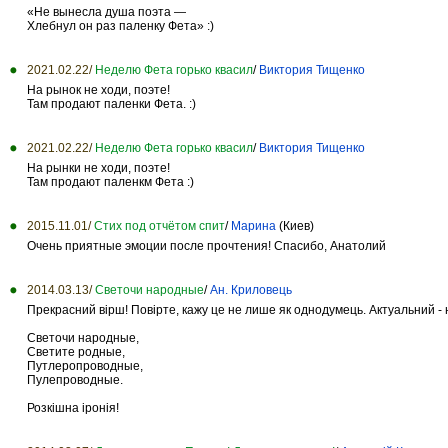
«Не вынесла душа поэта —
Хлебнул он раз паленку Фета» :)
2021.02.22/
Неделю Фета горько квасил
/
Виктория Тищенко
На рынок не ходи, поэте!
Там продают паленки Фета. :)
2021.02.22/
Неделю Фета горько квасил
/
Виктория Тищенко
На рынки не ходи, поэте!
Там продают паленкм Фета :)
2015.11.01/
Стих под отчётом спит
/
Марина
(Киев)
Очень приятные эмоции после прочтения! Спасибо, Анатолий
2014.03.13/
Светочи народные
/
Ан. Криловець
Прекрасний вірш! Повірте, кажу це не лише як однодумець. Актуальний -
Светочи народные,
Светите родные,
Путлеропроводные,
Пулепроводные.
Розкішна іронія!