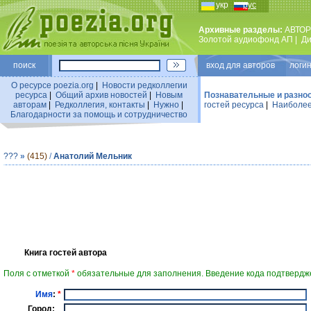
укр
рус
Архивные разделы:
АВТОР
Золотой аудиофонд АП
|
Ди
поиск
вход для авторов логин
О ресурсе poezia.org
|
Новости редколлегии
ресурса
|
Общий архив новостей
|
Новым
Познавательные и разно
авторам
|
Редколлегия, контакты
|
Нужно
|
гостей ресурса
|
Наиболее
Благодарности за помощь и сотрудничество
???
»
(415)
/
Анатолий Мельник
Книга гостей автора
Поля с отметкой
*
обязательные для заполнения. Введение кода подтвердже
Имя
:
*
Город: