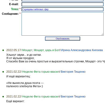
E-mail:
Тема
:
*
Сообщение:
*
2022.05.17/
Моцарт, Моцарт, царь и Бог!
/
Ирина Александровна Князева
Хлынут звуки... и до нитки.
Я от музыки продрог,
Спасибо Вам за очень простые и выразительные строчки, Моцарт- это Ч
2021.02.22/
Неделю Фета горько квасил
/
Виктория Тищенко
И ещё вариантец:
«Не вынесла душа поэта —
паленого хлебнула Фета»:)
2021.02.22/
Неделю Фета горько квасил
/
Виктория Тищенко
Ещё вариант: