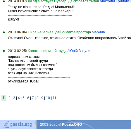
2014.03.07/
Да зд а вствует Путлер! Да скроется тьма!
/
Анатолій Крилове
Тезку, не вірш - сила! Радію! Молодець!!!
Putler ist verfluchte Schwein! Putler kaput!
-------------------------------------------------------
Дякую!
2013.06.06/
Сила небесная, дай облаков простор
/
Марина
Отлично! Очень крепкое, чеканное стихо. Особенно понравилось "чтоб з
2013.02.25/
Колокольня моей груди
/
Юрій Зозуля
перезвоном с эхом:
"Колокольня моей груди
над погостом былых времен."
звук и слух звонят впереди -
всяк иди на них, испокон...
-----------------------------------------------------
откликается, Юра!
1
|
2
|
3
|
4
|
5
|
6
|
7
|
8
|
9
|
10
|
11
2003-2026
© Poezia.ORG