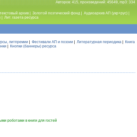
Авторов: 415, произведений: 45649, mp3: 334
текстовый архив
|
Золотой поэтический фонд
|
Аудиоархив АП (укр+рус)
|
ы
|
Лит. газета ресурса
урсы, литпремии
|
Фестивали АП и поэзии
|
Литературная периодика
|
Книга
инки
|
Кнопки (баннеры) ресурса
ми роботами в книги для гостей