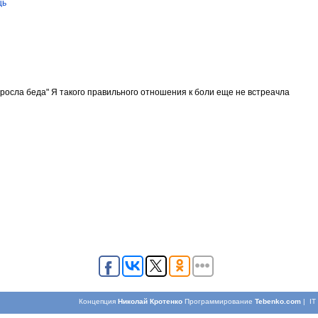
ць
аросла беда" Я такого правильного отношения к боли еще не встреачла
Концепция
Николай Кротенко
Программирование
Tebenko.com
| I