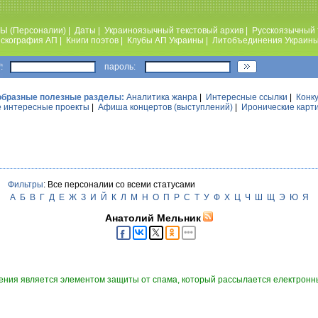
Ы (Персоналии)
|
Даты
|
Украиноязычный текстовый архив
|
Русскоязычный 
скография АП
|
Книги поэтов
|
Клубы АП Украины
|
Литобъединения Украин
:
пароль:
образные полезные разделы:
Аналитика жанра
|
Интересные ссылки
|
Конк
 интересные проекты
|
Афиша концертов (выступлений)
|
Иронические карт
Фильтры
: Все персоналии со всеми статусами
А
Б
В
Г
Д
Е
Ж
З
И
Й
К
Л
М
Н
О
П
Р
С
Т
У
Ф
Х
Ц
Ч
Ш
Щ
Э
Ю
Я
Анатолий Мельник
ния является элементом защиты от спама, который рассылается електронны