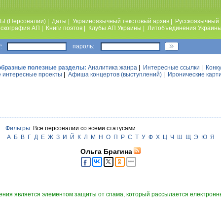
Ы (Персоналии)
|
Даты
|
Украиноязычный текстовый архив
|
Русскоязычный 
скография АП
|
Книги поэтов
|
Клубы АП Украины
|
Литобъединения Украин
:
пароль:
образные полезные разделы:
Аналитика жанра
|
Интересные ссылки
|
Конк
 интересные проекты
|
Афиша концертов (выступлений)
|
Иронические карт
Фильтры
: Все персоналии со всеми статусами
А
Б
В
Г
Д
Е
Ж
З
И
Й
К
Л
М
Н
О
П
Р
С
Т
У
Ф
Х
Ц
Ч
Ш
Щ
Э
Ю
Я
Ольга Брагина
ния является элементом защиты от спама, который рассылается електронны