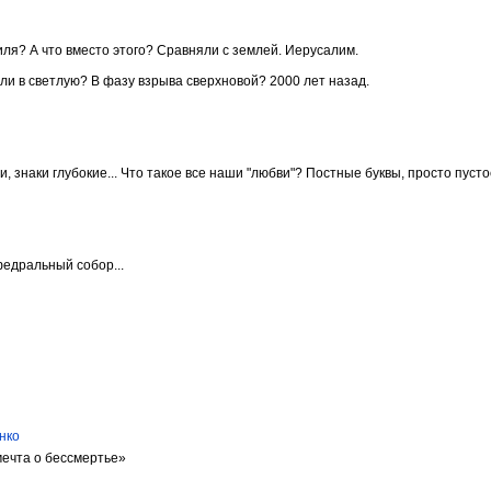
ля? А что вместо этого? Сравняли с землей. Иерусалим.
Или в светлую? В фазу взрыва сверхновой? 2000 лет назад.
 знаки глубокие... Что такое все наши "любви"? Постные буквы, просто пусто
федральный собор...
нко
мечта о бессмертье»