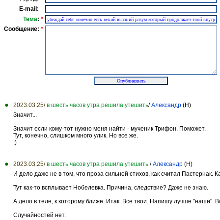
E-mail:
Тема
:
*
Сообщение:
*
2023.03.25/
в шесть часов утра решила утешить
/
Александр
(Н)
Значит...
Значит если кому-тот нужно меня найти - мученик Трифон. Поможет.
Тут, конечно, слишком много улик. Но все же.
;)
2023.03.25/
в шесть часов утра решила утешить
/
Александр
(Н)
И дело даже не в том, что проза сильней стихов, как считал Пастернак. 
Тут как-то всплывает Нобелевка. Причина, следствие? Даже не знаю.
А дело в теле, к которому ближе. Итак. Все твои. Напишу лучше "наши". В
Случайностей нет.