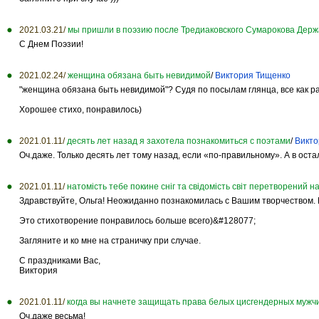
2021.03.21/
мы пришли в поэзию после Тредиаковского Сумарокова Дер
С Днем Поэзии!
2021.02.24/
женщина обязана быть невидимой
/
Виктория Тищенко
"женщина обязана быть невидимой"? Судя по посылам глянца, все как р
Хорошее стихо, понравилось)
2021.01.11/
десять лет назад я захотела познакомиться с поэтами
/
Викто
Оч.даже. Только десять лет тому назад, если «по-правильному». А в оста
2021.01.11/
натомість тебе покине сніг та свідомість світ перетворений н
Здравствуйте, Ольга! Неожиданно познакомилась с Вашим творчеством.
Это стихотворение понравилось больше всего)&#128077;
Загляните и ко мне на страничку при случае.
С праздниками Вас,
Виктория
2021.01.11/
когда вы начнете защищать права белых цисгендерных мужч
Оч.даже весьма!