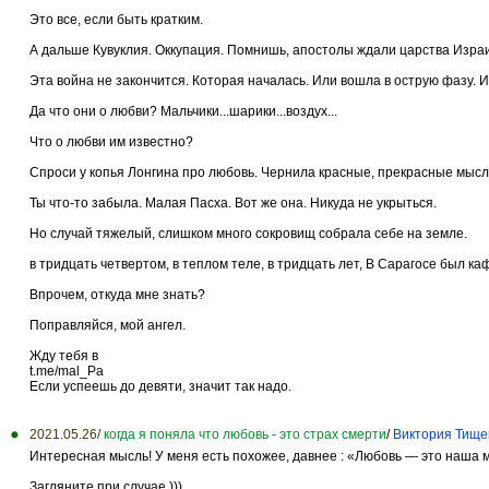
Это все, если быть кратким.
А дальше Кувуклия. Оккупация. Помнишь, апостолы ждали царства Израи
Эта война не закончится. Которая началась. Или вошла в острую фазу. 
Да что они о любви? Мальчики...шарики...воздух...
Что о любви им известно?
Спроси у копья Лонгина про любовь. Чернила красные, прекрасные мысли,
Ты что-то забыла. Малая Пасха. Вот же она. Никуда не укрыться.
Но случай тяжелый, слишком много сокровищ собрала себе на земле.
в тридцать четвертом, в теплом теле, в тридцать лет, В Сарагосе был ка
Впрочем, откуда мне знать?
Поправляйся, мой ангел.
Жду тебя в
t.me/mal_Pa
Если успеешь до девяти, значит так надо.
2021.05.26/
когда я поняла что любовь - это страх смерти
/
Виктория Тище
Интересная мысль! У меня есть похожее, давнее : «Любовь — это наша 
Загляните при случае )))