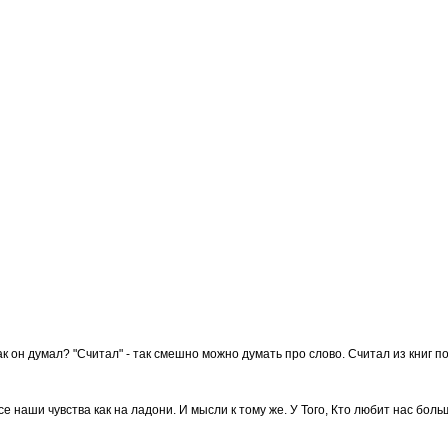
Как он думал? "Считал" - так смешно можно думать про слово. Считал из книг 
се наши чувства как на ладони. И мысли к тому же. У Того, Кто любит нас бол