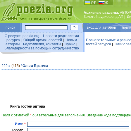
укр
рус
Архивные разделы:
АВТОР
Золотой аудиофонд АП
|
Ди
поиск
вход для авторов логин
О ресурсе poezia.org
|
Новости редколлегии
ресурса
|
Общий архив новостей
|
Новым
Познавательные и разно
авторам
|
Редколлегия, контакты
|
Нужно
|
гостей ресурса
|
Наиболее
Благодарности за помощь и сотрудничество
???
»
(415)
/
Ольга Брагина
Книга гостей автора
Поля с отметкой
*
обязательные для заполнения. Введение кода подтвердже
Имя
:
*
Город: