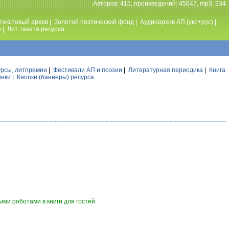
Авторов: 415, произведений: 45647, mp3: 334
текстовый архив
|
Золотой поэтический фонд
|
Аудиоархив АП (укр+рус)
|
ы
|
Лит. газета ресурса
урсы, литпремии
|
Фестивали АП и поэзии
|
Литературная периодика
|
Книга
инки
|
Кнопки (баннеры) ресурса
ми роботами в книги для гостей