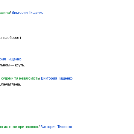
жавина
/
Виктория Тищенко
аз наоборот)
рия Тищенко
льном — круть.
а судоми та невагомість
/
Виктория Тищенко
 Впечатлена.
ин их тоже притесняют
/
Виктория Тищенко