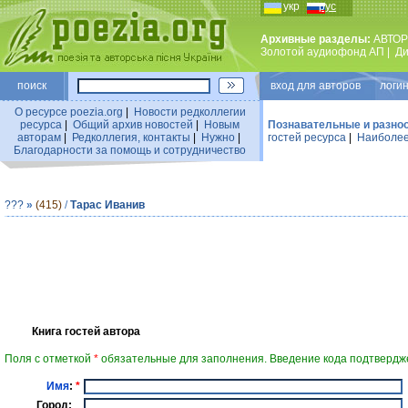
укр
рус
Архивные разделы:
АВТОР
Золотой аудиофонд АП
|
Ди
поиск
вход для авторов логин
О ресурсе poezia.org
|
Новости редколлегии
ресурса
|
Общий архив новостей
|
Новым
Познавательные и разно
авторам
|
Редколлегия, контакты
|
Нужно
|
гостей ресурса
|
Наиболее
Благодарности за помощь и сотрудничество
???
»
(415)
/
Тарас Иванив
Книга гостей автора
Поля с отметкой
*
обязательные для заполнения. Введение кода подтвердже
Имя
:
*
Город: