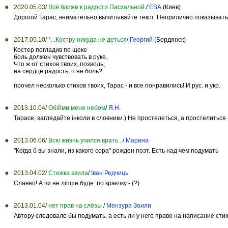
2020.05.03/
Всё ближе к радости Пасхальной,
/
ЕВА
(Киев)
Дорогой Тарас, внимательно вычитывайте текст. Неприлично показывать
2017.05.10/
*...Костру никуда не деться
/
Георгий
(Бердянск)
Костер погладив по щеке
боль должен чувствовать в руке.
Что ж от стихов твоих, позволь,
на сердце радость, п не боль?
прочел несколько стихов твоих, Тарас - и все понравились! И рус. и укр.
2013.10.04/
Обійми мене небом
/
Я.Н.
Тарасе, заглядайте інколи в словники.) Не простелеться, а простелиться -
2013.06.06/
Всю жизнь учился врать...
/
Марина
"Когда б вы знали, из какого сора" рожден поэт. Есть над чем подумать
2013.04.02/
Стежка звила
/
Іван Редчиць
Славно! А чи не ліпше буде: по краєчку - (?)
2013.01.04/
нет прав на слёзы
/
Мензура Зоили
Автору следовало бы подумать, а есть ли у него право на написание стих