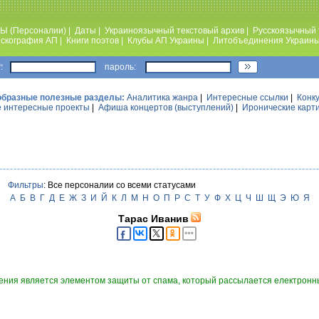
Ы (Персоналии)
|
Даты
|
Украиноязычный текстовый архив
|
Русскоязычный 
скография АП
|
Книги поэтов
|
Клубы АП Украины
|
Литобъединения Украин
:
пароль:
образные полезные разделы:
Аналитика жанра
|
Интересные ссылки
|
Конк
 интересные проекты
|
Афиша концертов (выступлений)
|
Иронические карт
Фильтры
: Все персоналии со всеми статусами
А
Б
В
Г
Д
Е
Ж
З
И
Й
К
Л
М
Н
О
П
Р
С
Т
У
Ф
Х
Ц
Ч
Ш
Щ
Э
Ю
Я
Тарас Иванив
ния является элементом защиты от спама, который рассылается електронны