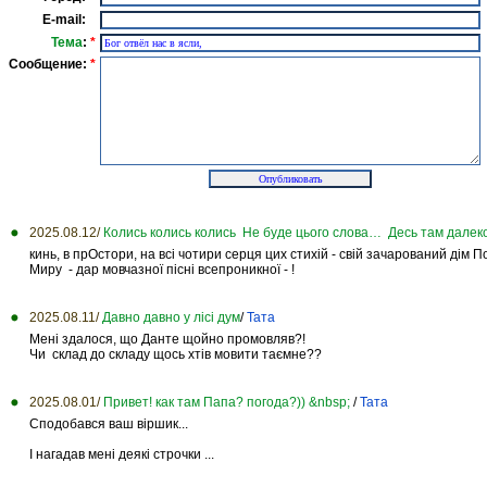
E-mail:
Тема
:
*
Сообщение:
*
2025.08.12/
Колись колись колись Не буде цього слова… Десь там далеко
кинь, в прОстори, на всі чотири серця цих стихій - свій зачарований дім 
Миру - дар мовчазної пісні всепроникної - !
2025.08.11/
Давно давно у лісі дум
/
Тата
Мені здалося, що Данте щойно промовляв?!
Чи склад до складу щось хтів мовити таємне??
2025.08.01/
Привет! как там Папа? погода?)) &nbsp;
/
Тата
Сподобався ваш віршик...
І нагадав мені деякі строчки ...