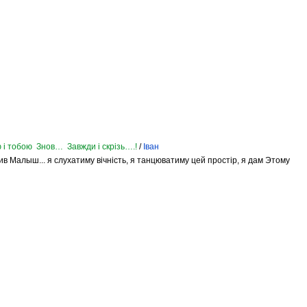
 і тобою Знов… Завжди і скрізь….!
/
Іван
 жив Малыш... я слухатиму вічність, я танцюватиму цей простір, я дам Этому