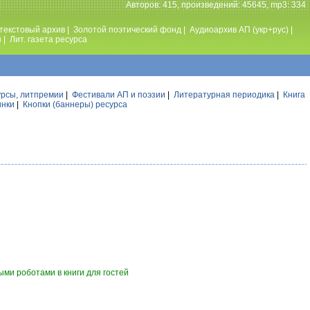
Авторов: 415, произведений: 45645, mp3: 334
текстовый архив
|
Золотой поэтический фонд
|
Аудиоархив АП (укр+рус)
|
ы
|
Лит. газета ресурса
урсы, литпремии
|
Фестивали АП и поэзии
|
Литературная периодика
|
Книга
инки
|
Кнопки (баннеры) ресурса
ми роботами в книги для гостей