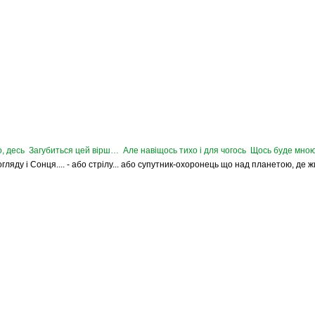
, десь Загубиться цей вірш… Але навіщось тихо і для чогось Щось буде мною
Погляду і Сонця.... - або стрілу... або супутник-охоронець що над планетою, де