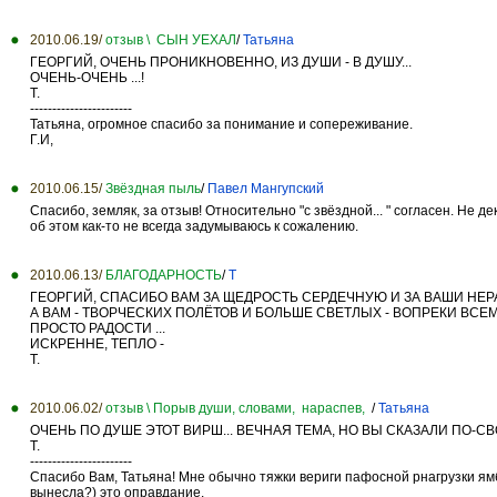
2010.06.19/
отзыв \ СЫН УЕХАЛ
/
Татьяна
ГЕОРГИЙ, ОЧЕНЬ ПРОНИКНОВЕННО, ИЗ ДУШИ - В ДУШУ...
ОЧЕНЬ-ОЧЕНЬ ...!
Т.
-----------------------
Татьяна, огромное спасибо за понимание и сопереживание.
Г.И,
2010.06.15/
Звёздная пыль
/
Павел Мангупский
Спасибо, земляк, за отзыв! Относительно "с звёздной... " согласен. Не 
об этом как-то не всегда задумываюсь к сожалению.
2010.06.13/
БЛАГОДАРНОСТЬ
/
Т
ГЕОРГИЙ, СПАСИБО ВАМ ЗА ЩЕДРОСТЬ СЕРДЕЧНУЮ И ЗА ВАШИ НЕ
А ВАМ - ТВОРЧЕСКИХ ПОЛЁТОВ И БОЛЬШЕ СВЕТЛЫХ - ВОПРЕКИ ВСЕ
ПРОСТО РАДОСТИ ...
ИСКРЕННЕ, ТЕПЛО -
Т.
2010.06.02/
отзыв \ Порыв души, словами, нараспев,
/
Татьяна
ОЧЕНЬ ПО ДУШЕ ЭТОТ ВИРШ... ВЕЧНАЯ ТЕМА, НО ВЫ СКАЗАЛИ ПО-СВОЕМ
Т.
-----------------------
Спасибо Вам, Татьяна! Мне обычно тяжки вериги пафосной рнагрузки ям
вынесла?) это оправдание.