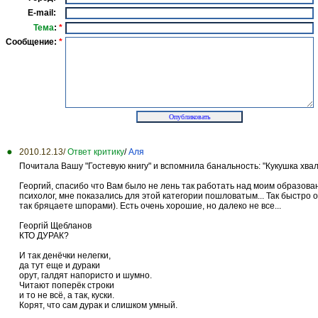
E-mail:
Тема
:
*
Сообщение:
*
2010.12.13/
Ответ критику
/
Аля
Почитала Вашу "Гостевую книгу" и вспомнила банальность: "Кукушка хвалит
Георгий, спасибо что Вам было не лень так работать над моим образован
психолог, мне показались для этой категории пошловатым... Так быстро 
так бряцаете шпорами). Есть очень хорошие, но далеко не все...
Георгій Щебланов
КТО ДУРАК?
И так денёчки нелегки,
да тут еще и дураки
орут, галдят напористо и шумно.
Читают поперёк строки
и то не всё, а так, куски.
Корят, что сам дурак и слишком умный.