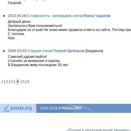
Георгий.
2010.04.26/
Словесность - заповедник слога
/
Ирина Чудакова
Добрый день!
Заглянула к Вам познакомиться!
Благодарю за отзыв! Не знаю какие правила ответа на сайте. Потому при
С теплом,
Ира.
2009.03.02/
Слушая стихи
/
Георгий Щебланов
(Бердянск)
Савелий,здравствуйте!
Спасибо за внимание и оценку.
В Бердянске живу последние 30 лет
1
|
2
|
3
|
4
|
5
|
6
2003-2026
© Poezia.ORG
«Поэзия и авторская песня Украины»