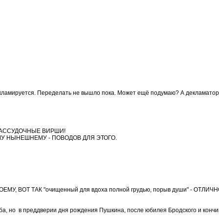
декламируется. Переделать не вышло пока. Может ещё подумаю? А декламатор я
РАССУДОЧНЫЕ ВИРШИ!
МУ НЫНЕШНЕМУ - ПОВОДОВ ДЛЯ ЭТОГО.
У, ВОТ ТАК "очищенный для вдоха полной грудью, порыв души" - ОТЛИЧ
ба, но в преддверии дня рождения Пушкина, после юбилея Бродского и кончи