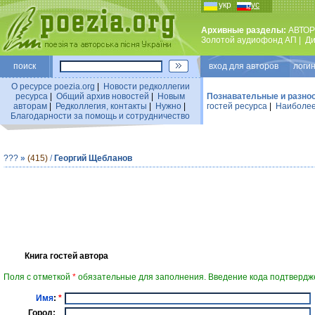
укр
рус
Архивные разделы:
АВТОР
Золотой аудиофонд АП
|
Ди
поиск
вход для авторов логин
О ресурсе poezia.org
|
Новости редколлегии
ресурса
|
Общий архив новостей
|
Новым
Познавательные и разно
авторам
|
Редколлегия, контакты
|
Нужно
|
гостей ресурса
|
Наиболее
Благодарности за помощь и сотрудничество
???
»
(415)
/
Георгий Щебланов
Книга гостей автора
Поля с отметкой
*
обязательные для заполнения. Введение кода подтвердже
Имя
:
*
Город: