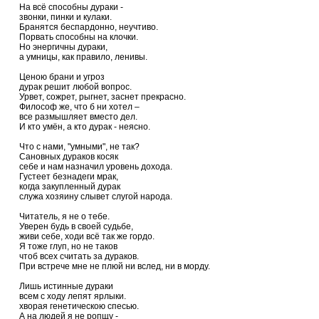
На всё способны дураки -
звонки, пинки и кулаки.
Бранятся беспардонно, неучтиво.
Порвать способны на клочки.
Но энергичны дураки,
а умницы, как правило, ленивы.
Ценою брани и угроз
дурак решит любой вопрос.
Урвет, сожрет, рыгнет, заснет прекрасно.
Философ же, что б ни хотел –
все размышляет вместо дел.
И кто умён, а кто дурак - неясно.
Что с нами, "умными", не так?
Сановных дураков косяк
себе и нам назначил уровень дохода.
Густеет безнадеги мрак,
когда закупленный дурак
служа хозяину слывет слугой народа.
Читатель, я не о тебе.
Уверен будь в своей судьбе,
живи себе, ходи всё так же гордо.
Я тоже глуп, но не таков
чтоб всех считать за дураков.
При встрече мне не плюй ни вслед, ни в морду.
Лишь истинные дураки
всем с ходу лепят ярлыки.
хворая генетическою спесью.
А на людей я не ропщу -