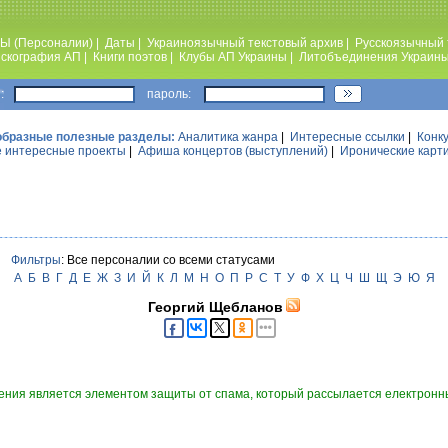
Ы (Персоналии)
|
Даты
|
Украиноязычный текстовый архив
|
Русскоязычный 
скография АП
|
Книги поэтов
|
Клубы АП Украины
|
Литобъединения Украин
:
пароль:
образные полезные разделы:
Аналитика жанра
|
Интересные ссылки
|
Конк
 интересные проекты
|
Афиша концертов (выступлений)
|
Иронические карт
Фильтры
: Все персоналии со всеми статусами
А
Б
В
Г
Д
Е
Ж
З
И
Й
К
Л
М
Н
О
П
Р
С
Т
У
Ф
Х
Ц
Ч
Ш
Щ
Э
Ю
Я
Георгий Щебланов
ния является элементом защиты от спама, который рассылается електронны