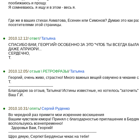
пообижаюсь и прощу.
Я сомневаюсь. я ищу и в этом - весь я.
Где же в ваших стихах Ахматова, Есенин или Симонов? Думаю это как раз 
посетителями этой страницы.
2010.12.12/
ответ
/
Татьяна
СПАСИБО ВАМ, ГЕОРГИЙ! ОСОБЕННО ЗА ЭТО "ЧТОБ ТЫ ВСЕГДА БЫЛА 
ДАЖЕ АПРИОРИ...
СЕРДЕЧНО,
Т.
2010.12.05/
отзыв \ РЕТРОФРАЗЫ
/
Татьяна
Георгий, очень живо, страстно! Много важных вещей озвучено в чеканке 
Т.
------------------------------------
Благодарю за отзыв, Татьяна! Истины известные, но хотелось "заточит
Ваш Г.И.
2010.10.31/
опять
/
Сергей Руденко
Во чередной раз примите мои искренние восхишения
Вашим чувством юмора! Принял с благодарностью приглашение в Бердян
воспользуюсь всенепременно!
Здоровья Вам, Георгий!
-----------------------------------------------------------------------
Щіро дякую, Сергію! Бердянськ чекає на тебе!