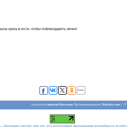
шла сразу в гости, чтобы поблагодарить лично!
Концепция
Николай Кротенко
Программирование
Tebenko.com
| I
 — Интернет-ресурс для тех, кто испытывает внутреннюю потребность в соб