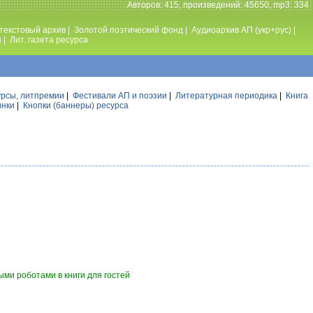
Авторов: 415, произведений: 45650, mp3: 334
текстовый архив
|
Золотой поэтический фонд
|
Аудиоархив АП (укр+рус)
|
ы
|
Лит. газета ресурса
урсы, литпремии
|
Фестивали АП и поэзии
|
Литературная периодика
|
Книга
инки
|
Кнопки (баннеры) ресурса
ми роботами в книги для гостей