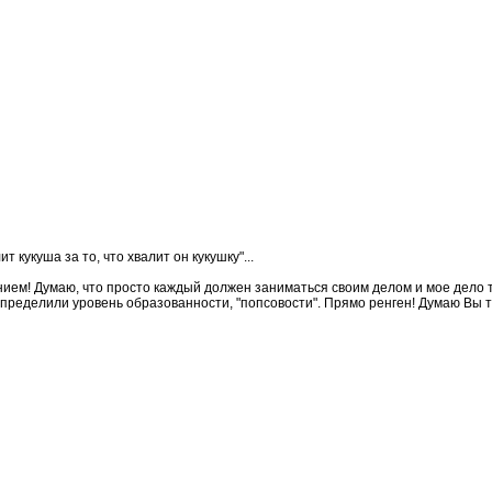
 кукуша за то, что хвалит он кукушку"...
ием! Думаю, что просто каждый должен заниматься своим делом и мое дело точн
определили уровень образованности, "попсовости". Прямо ренген! Думаю Вы т