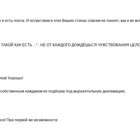
и есть попса. И исскуством в этих Ваших стихах совсем не пахнет, как и во в
ТАКОЙ КАК ЕСТЬ ..." - НЕ ОТ КАЖДОГО ДОЖДЁШЬСЯ ЧУВСТВОВАНИЯ ЦЕЛО
слов! Хорошо!
ь" собственным наждаком их подборку под выразительную декламацию.
ск! При первой же возможности