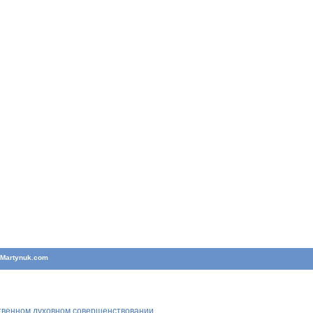
T
Martynuk.com
ственном духовном совершенствовании