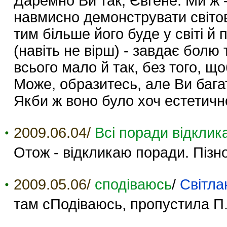
Даремно Ви так, Євгене. Ми ж 
навмисно демонструвати світов
тим більше його буде у світі й
(навіть не вірш) - завдає болю
всього мало й так, без того, щ
Може, образитесь, але Ви баг
Якби ж воно було хоч естетичн
2009.06.04/
Всі поради відклика
Отож - відкликаю поради. Пізно
2009.05.06/
сподіваюсь
/
Свiтла
там сПодіваюсь, пропустила П.