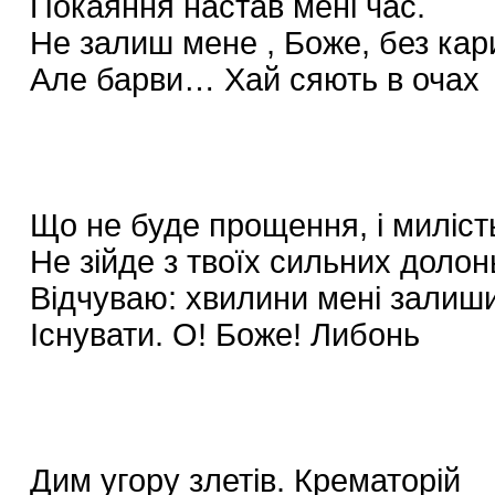
Покаяння настав мені час.
Не залиш мене , Боже, без кари 
Але барви… Хай сяють в очах
Що не буде прощення, і миліст
Не зійде з твоїх сильних долонь
Відчуваю: хвилини мені залиш
Існувати. О! Боже! Либонь
Дим угору злетів. Крематорій