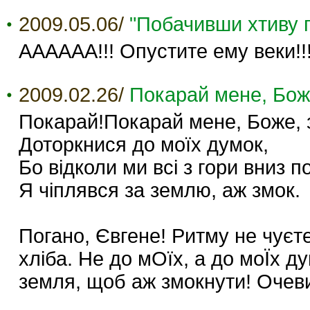
2009.05.06/
"Побачивши хтиву п
АААААА!!! Опустите ему веки!!
2009.02.26/
Покарай мене, Боже
Покарай!Покарай мене, Боже, з
Доторкнися до моїх думок,
Бо відколи ми всі з гори вниз п
Я чіплявся за землю, аж змок.
Погано, Євгене! Ритму не чуєте
хліба. Не до мОїх, а до моЇх д
земля, щоб аж змокнути! Очеви