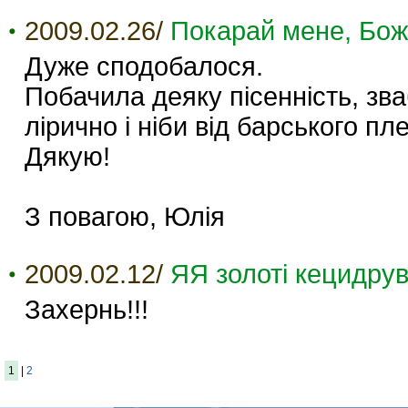
2009.02.26/
Покарай мене, Боже
Дуже сподобалося.
Побачила деяку пісенність, зва
лірично і ніби від барського 
Дякую!
З повагою, Юлія
2009.02.12/
ЯЯ золоті кецидрув
Захернь!!!
1
|
2