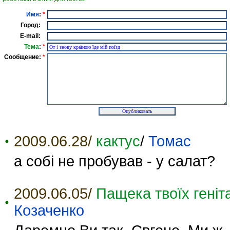
Имя
:
*
Город:
E-mail:
Тема
:
*
Сообщение:
*
2009.06.28/
кактус
/
Томас
а собі не пробував - у салат?
2009.06.05/
Пащека твоїх геніт
Козаченко