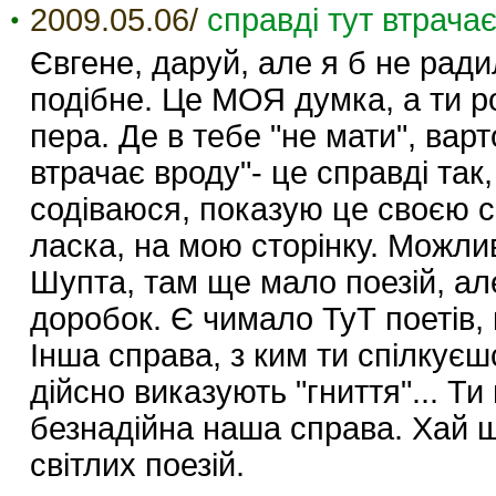
2009.05.06/
справді тут втрачає.
Євгене, даруй, але я б не ра
подібне. Це МОЯ думка, а ти р
пера. Де в тебе "не мати", варт
втрачає вроду"- це справді так, 
содіваюся, показую це своєю с
ласка, на мою сторінку. Можли
Шупта, там ще мало поезій, ал
доробок. Є чимало ТуТ поетів, 
Інша справа, з ким ти спілкує
дійсно виказують "гниття"... Т
безнадійна наша справа. Хай щ
світлих поезій.