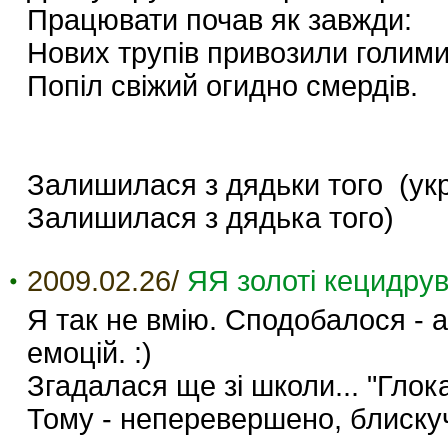
Працювати почав як завжди:
Нових трупів привозили голими 
Попіл свіжий огидно смердів.
Залишилася з дядьки того (укр
Залишилася з дядька того)
2009.02.26/
ЯЯ золоті кецидрув
Я так не вмію. Сподобалося - а
емоцій. :)
Згадалася ще зі школи... "Глока
Тому - неперевершено, блискуч