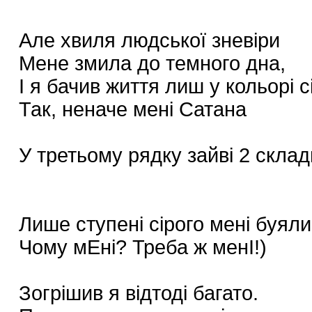
Але хвиля людської зневіри
Мене змила до темного дна,
І я бачив життя лиш у кольорі с
Так, неначе мені Сатана
У третьому рядку зайві 2 склад
Лише ступені сірого мені буял
Чому мЕні? Треба ж менІ!)
Зогрішив я відтоді багато.