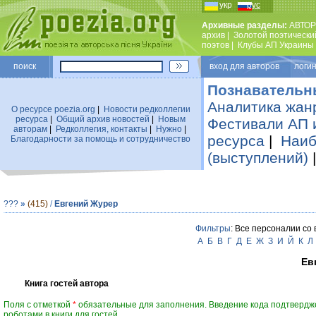
укр
рус
Архивные разделы:
АВТОР
архив
|
Золотой поэтически
поэтов
|
Клубы АП Украины
поиск
вход для авторов логин
Познавательн
Аналитика жан
О ресурсе poezia.org
|
Новости редколлегии
ресурса
|
Общий архив новостей
|
Новым
Фестивали АП 
авторам
|
Редколлегия, контакты
|
Нужно
|
ресурса
|
Наиб
Благодарности за помощь и сотрудничество
(выступлений)
???
»
(415)
/
Евгений Журер
Фильтры
: Все персоналии со
А
Б
В
Г
Д
Е
Ж
З
И
Й
К
Л
Ев
Книга гостей автора
Поля с отметкой
*
обязательные для заполнения. Введение кода подтвердж
роботами в книги для гостей