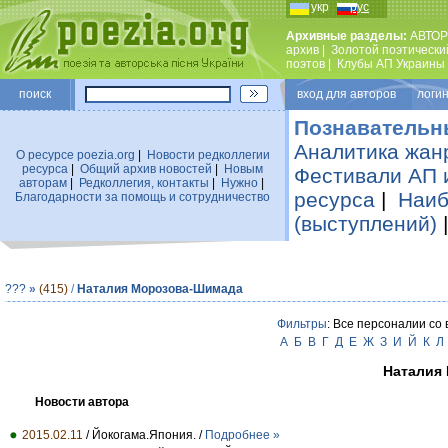
укр
рус
Архивные разделы:
АВТОР
архив
|
Золотой поэтически
поэтов
|
Клубы АП Украины
поиск
вход для авторов логин
Познавательн
Аналитика жан
О ресурсе poezia.org
|
Новости редколлегии
ресурса
|
Общий архив новостей
|
Новым
Фестивали АП 
авторам
|
Редколлегия, контакты
|
Нужно
|
ресурса
|
Наиб
Благодарности за помощь и сотрудничество
(выступлений)
???
»
(415)
/
Наталия Морозова-Шимада
Фильтры
: Все персоналии со
А
Б
В
Г
Д
Е
Ж
З
И
Й
К
Л
Наталия
Новости автора
2015.02.11
/ Йокогама.Япония. /
Подробнее »