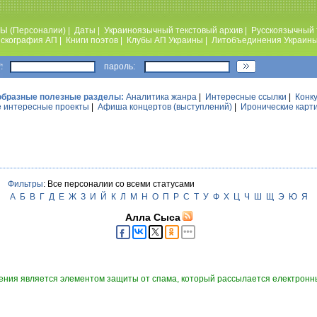
Ы (Персоналии)
|
Даты
|
Украиноязычный текстовый архив
|
Русскоязычный 
скография АП
|
Книги поэтов
|
Клубы АП Украины
|
Литобъединения Украин
:
пароль:
образные полезные разделы:
Аналитика жанра
|
Интересные ссылки
|
Конк
 интересные проекты
|
Афиша концертов (выступлений)
|
Иронические карт
Фильтры
: Все персоналии со всеми статусами
А
Б
В
Г
Д
Е
Ж
З
И
Й
К
Л
М
Н
О
П
Р
С
Т
У
Ф
Х
Ц
Ч
Ш
Щ
Э
Ю
Я
Алла Сыса
ния является элементом защиты от спама, который рассылается електронны