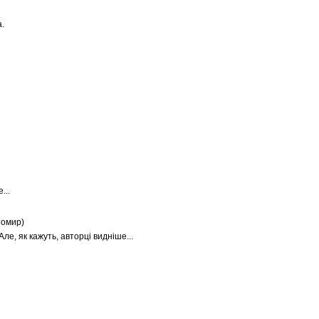
.
...
омир)
Але, як кажуть, авторці видніше...