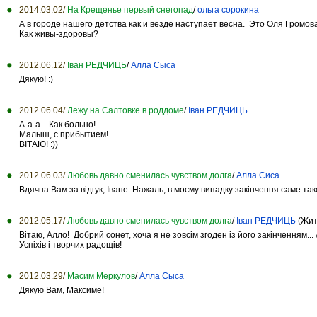
2014.03.02/
На Крещенье первый снегопад
/
ольга сорокина
А в городе нашего детства как и везде наступает весна. Это Оля Громова
Как живы-здоровы?
2012.06.12/
Іван РЕДЧИЦЬ
/
Алла Сыса
Дякую! :)
2012.06.04/
Лежу на Салтовке в роддоме
/
Іван РЕДЧИЦЬ
А-а-а... Как больно!
Малыш, с прибытием!
ВІТАЮ! :))
2012.06.03/
Любовь давно сменилась чувством долга
/
Алла Сиса
Вдячна Вам за відгук, Іване. Нажаль, в моєму випадку закінчення саме таке
2012.05.17/
Любовь давно сменилась чувством долга
/
Іван РЕДЧИЦЬ
(Жит
Вітаю, Алло! Добрий сонет, хоча я не зовсім згоден із його закінченням... 
Успіхів і творчих радощів!
2012.03.29/
Масим Меркулов
/
Алла Сыса
Дякую Вам, Максиме!