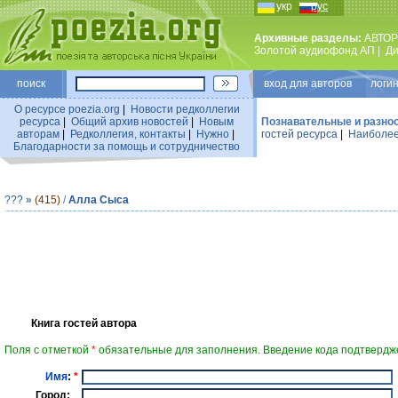
укр
рус
Архивные разделы:
АВТОР
Золотой аудиофонд АП
|
Ди
поиск
вход для авторов логин
О ресурсе poezia.org
|
Новости редколлегии
ресурса
|
Общий архив новостей
|
Новым
Познавательные и разно
авторам
|
Редколлегия, контакты
|
Нужно
|
гостей ресурса
|
Наиболее
Благодарности за помощь и сотрудничество
???
»
(415)
/
Алла Сыса
Книга гостей автора
Поля с отметкой
*
обязательные для заполнения. Введение кода подтвердже
Имя
:
*
Город: