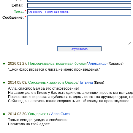
E-mail:
Тема
:
*
Сообщение:
*
2026.01.27/
Поворачиваясь, покачивая боками
/
Александр
(Харьков)
"...мой фарс играется с листа не моего произведенья."
2014.05.03/
Сожженных заживо в Одессе
/
Татьяна
(Киев)
Алла, спасибо Вам за это стихотворение!
На самом деле в Киеве у Вас есть единомышленники, просто мы вынужде
После этого я перестала публиковать здесь, но вот на другом ресурсе, т
Сейчас для нас очень важно сохранять ясный взгляд на происходящее.
2014.03.30/
Оль, привет!
/
Алла Сыса
Только сегодня увидела сообщение.
Написала на твой адрес.