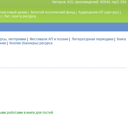
Авторов: 415, произведений: 45644, mp3: 334
текстовый архив
|
Золотой поэтический фонд
|
Аудиоархив АП (укр+рус)
|
ы
|
Лит. газета ресурса
урсы, литпремии
|
Фестивали АП и поэзии
|
Литературная периодика
|
Книга
инки
|
Кнопки (баннеры) ресурса
ми роботами в книги для гостей