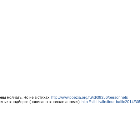
ны молчать. Но не в стихах:
http://www.poezia.org/ru/id/39356/personnels
ретье в подборке (написано в начале апреля):
http://stihi.lv/firsttour-baltic2014