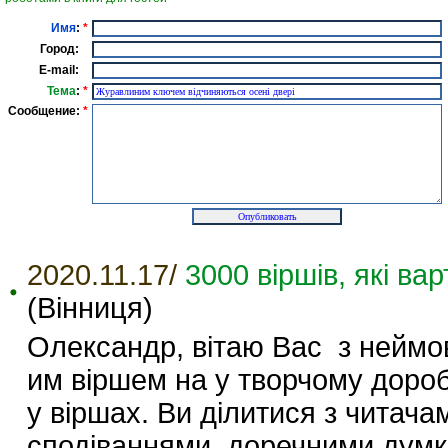
Имя
:
*
Город:
E-mail:
Тема
:
*
Сообщение:
*
2020.11.17/
3000 віршів, які в
(Вінниця)
Олександр, вітаю Вас з неймо
им віршем на у творчому дор
у віршах. Ви ділитися з чита
сподіваннями, доречними дум