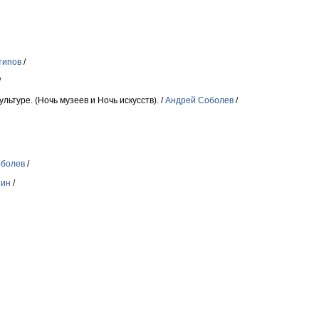
типов
/
/
льтуре. (Ночь музеев и Ночь искусств). /
Андрей Соболев
/
оболев
/
нин
/