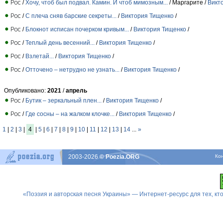
/
Хочу, чтоб был подвал. Камин. И чтоб мимозным...
/ Маргарите /
Викт
/
С плеча сняв барские секреты...
/
Виктория Тищенко
/
/
Блокнот исписан почерком кривым...
/
Виктория Тищенко
/
/
Теплый день весенний...
/
Виктория Тищенко
/
/
Взлетай...
/
Виктория Тищенко
/
/
Отточено – нетрудно не узнать...
/
Виктория Тищенко
/
Опубликовано:
2021
/
апрель
/
Бутик – зеркальный плен...
/
Виктория Тищенко
/
/
Где сосны – на жалком клочке...
/
Виктория Тищенко
/
1
|
2
|
3
|
4
|
5
|
6
|
7
|
8
|
9
|
10
|
11
|
12
|
13
|
14
...
»
2003-2026
© Poezia.ORG
Ко
«Поэзия и авторская песня Украины» — Интернет-ресурс для тех, к