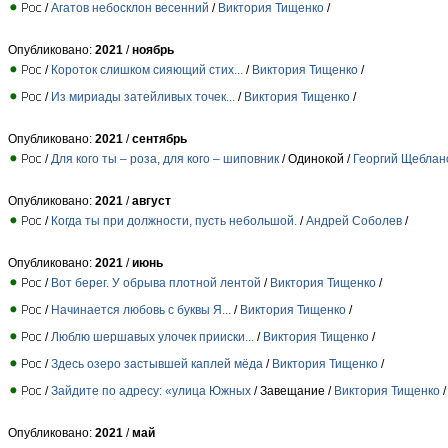
/
Агатов небосклон весенний
/
Виктория Тищенко
/
Опубликовано:
2021
/
ноябрь
/
Короток слишком сияющий стих...
/
Виктория Тищенко
/
/
Из мириады затейливых точек...
/
Виктория Тищенко
/
Опубликовано:
2021
/
сентябрь
/
Для кого ты – роза, для кого – шиповник
/ Одинокой /
Георгий Щеблан
Опубликовано:
2021
/
август
/
Когда ты при должности, пусть небольшой.
/
Андрей Соболев
/
Опубликовано:
2021
/
июнь
/
Вот берег. У обрыва плотной лентой
/
Виктория Тищенко
/
/
Начинается любовь с буквы Я...
/
Виктория Тищенко
/
/
Люблю шершавых улочек прииски...
/
Виктория Тищенко
/
/
Здесь озеро застывшей каплей мёда
/
Виктория Тищенко
/
/
Зайдите по адресу: «улица Южных
/ Завещание /
Виктория Тищенко
/
Опубликовано:
2021
/
май