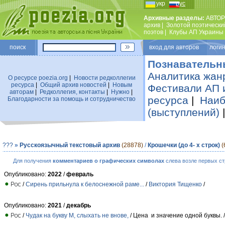
укр
рус
Архивные разделы:
АВТОР
архив
|
Золотой поэтически
поэтов
|
Клубы АП Украины
поиск
вход для авторов логин
Познавательн
Аналитика жан
О ресурсе poezia.org
|
Новости редколлегии
ресурса
|
Общий архив новостей
|
Новым
Фестивали АП 
авторам
|
Редколлегия, контакты
|
Нужно
|
ресурса
|
Наиб
Благодарности за помощь и сотрудничество
(выступлений)
???
»
Русскоязычный текстовый архив
(28878)
/
Крошечки (до 4- х строк)
(
Для получения
комментариев о графических символах
слева возле первых ст
Опубликовано:
2022
/
февраль
/
Сирень прильнула к белоснежной раме...
/
Виктория Тищенко
/
Опубликовано:
2021
/
декабрь
/
Чудак на букву М, слыхать не внове,
/ Цена и значение одной буквы. 