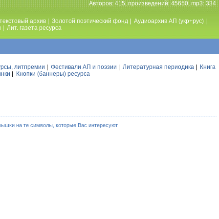
Авторов: 415, произведений: 45650, mp3: 334
текстовый архив
|
Золотой поэтический фонд
|
Аудиоархив АП (укр+рус)
|
ы
|
Лит. газета ресурса
урсы, литпремии
|
Фестивали АП и поэзии
|
Литературная периодика
|
Книга
инки
|
Кнопки (баннеры) ресурса
мышки на те символы, которые Вас интересуют