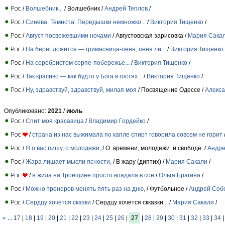
/
Волшебник...
/ Волшебник /
Андрей Теплов
/
/
Синева. Темнота. Передышки немножко...
/
Виктория Тищенко
/
/
Август посвежевшими ночами
/ Августовская зарисовка /
Мария Сака
/
На берег ложится — гримасница-пена, пеня ли...
/
Виктория Тищенко
/
На серебристом серпе-побережье...
/
Виктория Тищенко
/
/
Так красиво — как будто у Бога в гостях...
/
Виктория Тищенко
/
/
Ну, здравствуй, здравствуй, милая моя
/ Посвящение Одессе /
Алекс
Опубликовано:
2021
/
июль
/
Спит моя красавица
/
Владимир Гордейко
/
/
страна из нас выжимала по капле спирт говорила совсем не горит
/
Я о вас пишу, о молодежи,
/ О времени, молодежи и свободе. /
Андре
/
Жара лишает мысли ясности,
/ В жару (диптих) /
Мария Сакали
/
/
я жила на Троещине просто впадала в сон
/
Ольга Брагина
/
/
Можно тренеров менять пять раз на дню,
/ Футбольное /
Андрей Соб
/
Сердцу хочется сказки
/ Сердцу хочется скказки... /
Мария Сакали
/
«
...
17
|
18
|
19
|
20
|
21
|
22
|
23
|
24
|
25
|
26
|
27
|
28
|
29
|
30
|
31
|
32
|
33
|
34