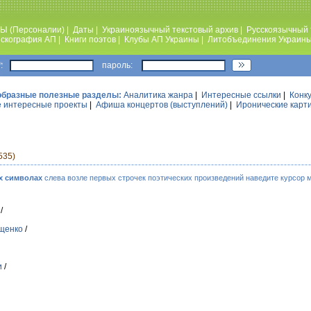
Ы (Персоналии)
|
Даты
|
Украиноязычный текстовый архив
|
Русскоязычный 
скография АП
|
Книги поэтов
|
Клубы АП Украины
|
Литобъединения Украин
:
пароль:
образные полезные разделы:
Аналитика жанра
|
Интересные ссылки
|
Конк
 интересные проекты
|
Афиша концертов (выступлений)
|
Иронические карт
535)
х символах
слева возле первых строчек поэтических произведений наведите курсор 
/
щенко
/
и
/