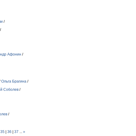
ли
/
/
андр Афонин
/
/
Ольга Брагина
/
й Соболев
/
олев
/
|
35
|
36
|
37
...
»