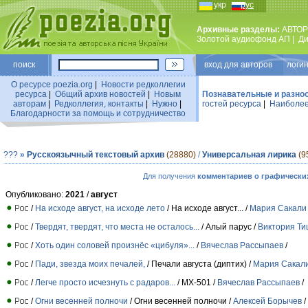
укр
рус
Архивные разделы:
АВТОР
Золотой аудиофонд АП
|
Ди
поиск
вход для авторов логин
О ресурсе poezia.org
|
Новости редколлегии
ресурса
|
Общий архив новостей
|
Новым
Познавательные и разно
авторам
|
Редколлегия, контакты
|
Нужно
|
гостей ресурса
|
Наиболее
Благодарности за помощь и сотрудничество
???
»
Русскоязычный текстовый архив
(28880)
/
Универсальная лирика
(9
Для получения
комментариев о графически
Опубликовано:
2021
/
август
/
На исходе август, на исходе лето
/ На исходе август... /
Мария Сакали
/
Твердят, твердят, что места не осталось...
/ Алый парус /
Виктория Ти
/
Хоть один соловей произнёс «цибуля»...
/
Вячеслав Рассыпаев
/
/
Пади, звезда моих печалей,
/ Печали августа (диптих) /
Мария Сакал
/
Легче просто исчезнуть с радаров...
/ МХ-501 /
Вячеслав Рассыпаев
/
/
Огни весенней полночи
/ Огни весенней полночи /
Алексей Борычев
/