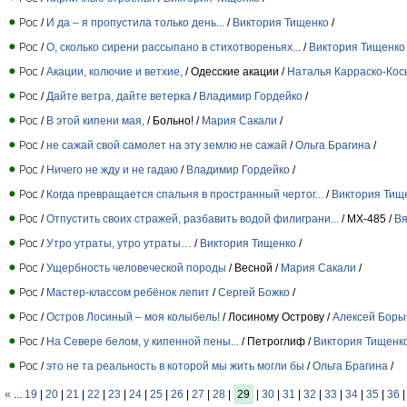
/
И да – я пропустила только день...
/
Виктория Тищенко
/
/
О, сколько сирени рассыпано в стихотвореньях...
/
Виктория Тищенко
/
Акации, колючие и ветхие,
/ Одесские акации /
Наталья Карраско-Кос
/
Дайте ветра, дайте ветерка
/
Владимир Гордейко
/
/
В этой кипени мая,
/ Больно! /
Мария Сакали
/
/
не сажай свой самолет на эту землю не сажай
/
Ольга Брагина
/
/
Ничего не жду и не гадаю
/
Владимир Гордейко
/
/
Когда превращается спальня в пространный чертог...
/
Виктория Тищ
/
Отпустить своих стражей, разбавить водой филиграни...
/ МХ-485 /
Вя
/
Утро утраты, утро утраты…
/
Виктория Тищенко
/
/
Ущербность человеческой породы
/ Весной /
Мария Сакали
/
/
Мастер-классом ребёнок лепит
/
Сергей Божко
/
/
Остров Лосиный – моя колыбель!
/ Лосиному Острову /
Алексей Боры
/
На Севере белом, у кипенной пены...
/ Петроглиф /
Виктория Тищенк
/
это не та реальность в которой мы жить могли бы
/
Ольга Брагина
/
«
...
19
|
20
|
21
|
22
|
23
|
24
|
25
|
26
|
27
|
28
|
29
|
30
|
31
|
32
|
33
|
34
|
35
|
36