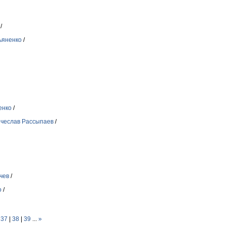
/
ьяненко
/
енко
/
чеслав Рассыпаев
/
чев
/
о
/
|
37
|
38
|
39
...
»