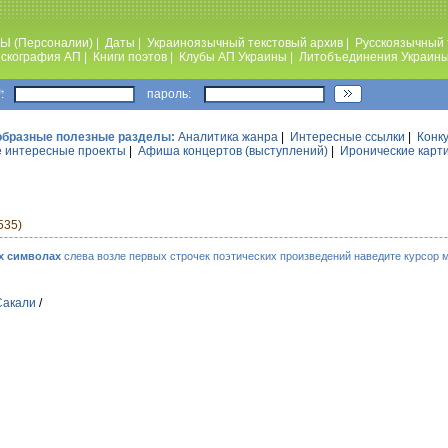
Ы (Персоналии)
|
Даты
|
Украиноязычный текстовый архив
|
Русскоязычный 
скография АП
|
Книги поэтов
|
Клубы АП Украины
|
Литобъединения Украин
:
пароль:
образные полезные разделы:
Аналитика жанра
|
Интересные ссылки
|
Конк
 интересные проекты
|
Афиша концертов (выступлений)
|
Иронические карт
535)
х символах
слева возле первых строчек поэтических произведений наведите курсор 
Сакали
/