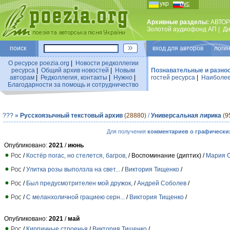
укр
рус
Архивные разделы:
АВТОР
Золотой аудиофонд АП
|
Ди
поиск
вход для авторов логин
О ресурсе poezia.org
|
Новости редколлегии
ресурса
|
Общий архив новостей
|
Новым
Познавательные и разно
авторам
|
Редколлегия, контакты
|
Нужно
|
гостей ресурса
|
Наиболее
Благодарности за помощь и сотрудничество
???
»
Русскоязычный текстовый архив
(28880)
/
Универсальная лирика
(9
Для получения
комментариев о графически
Опубликовано:
2021
/
июнь
/
Костёр погас, но стелется, багров,
/ Воспоминание (диптих) /
Мария 
/
Улитка розы выползла на свет...
/
Виктория Тищенко
/
/
Был предусмотрителен мой дружок,
/
Андрей Соболев
/
/
С меланхоличной грациею серн...
/
Виктория Тищенко
/
Опубликовано:
2021
/
май
/
Кирпичные строенья
/
Виктория Тищенко
/