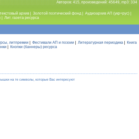
Авторов: 415, произведений: 45649, mp3: 334
текстовый архив
|
Золотой поэтический фонд
|
Аудиоархив АП (укр+рус)
|
ы
|
Лит. газета ресурса
урсы, литпремии
|
Фестивали АП и поэзии
|
Литературная периодика
|
Книга
инки
|
Кнопки (баннеры) ресурса
мышки на те символы, которые Вас интересуют