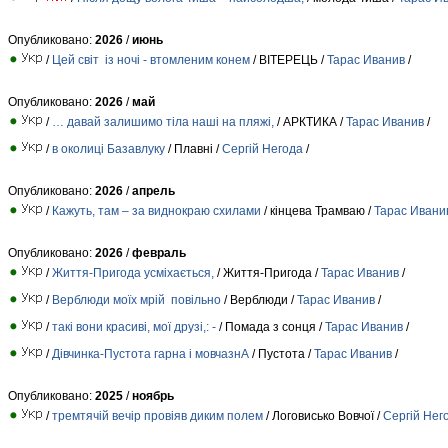
Опубликовано:
2026
/
июнь
/
Цей світ із ночі - втомленим конем
/ ВІТЕРЕЦЬ /
Тарас Иванив
/
Опубликовано:
2026
/
май
/
… давай залишимо тіла наші на пляжі,
/ АРКТИКА /
Тарас Иванив
/
/
в околиці Базавлуку
/ Плавні /
Сергій Негода
/
Опубликовано:
2026
/
апрель
/
Кажуть, там – за виднокраю схилами
/ кінцева Трамваю /
Тарас Ивани
Опубликовано:
2026
/
февраль
/
Життя-Пригода усміхається,
/ Життя-Пригода /
Тарас Иванив
/
/
Верблюди моїх мрій повільно
/ Верблюди /
Тарас Иванив
/
/
такі вони красиві, мої друзі,: -
/ Помада з сонця /
Тарас Иванив
/
/
Дівчинка-Пустота гарна і мовчазнА
/ Пустота /
Тарас Иванив
/
Опубликовано:
2025
/
ноябрь
/
тремтячій вечір провіяв диким полем
/ Логовисько Вовчої /
Сергій Нег