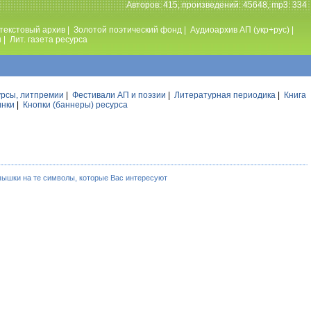
Авторов: 415, произведений: 45648, mp3: 334
текстовый архив
|
Золотой поэтический фонд
|
Аудиоархив АП (укр+рус)
|
ы
|
Лит. газета ресурса
урсы, литпремии
|
Фестивали АП и поэзии
|
Литературная периодика
|
Книга
инки
|
Кнопки (баннеры) ресурса
мышки на те символы, которые Вас интересуют