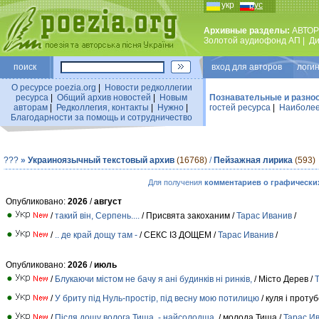
укр
рус
Архивные разделы:
АВТОР
Золотой аудиофонд АП
|
Ди
поиск
вход для авторов логин
О ресурсе poezia.org
|
Новости редколлегии
ресурса
|
Общий архив новостей
|
Новым
Познавательные и разно
авторам
|
Редколлегия, контакты
|
Нужно
|
гостей ресурса
|
Наиболее
Благодарности за помощь и сотрудничество
???
»
Украиноязычный текстовый архив
(16768)
/
Пейзажная лирика
(593)
Для получения
комментариев о графически
Опубликовано:
2026
/
август
/
такий він, Серпень....
/ Присвята закоханим /
Тарас Иванив
/
/
.. де край дощу там -
/ СЕКС ІЗ ДОЩЕМ /
Тарас Иванив
/
Опубликовано:
2026
/
июль
/
Блукаючи містом не бачу я ані будинків ні ринків,
/ Місто Дерев /
/
У бриту під Нуль-простір, під весну мою потилицю
/ куля і проту
/
Після дощу волога Тиша - найсолодша,
/ молода Тиша /
Тарас И