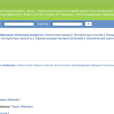
Ы (Персоналии)
|
Даты
|
Украиноязычный текстовый архив
|
Русскоязычный 
скография АП
|
Книги поэтов
|
Клубы АП Украины
|
Литобъединения Украин
:
пароль:
образные полезные разделы:
Аналитика жанра
|
Интересные ссылки
|
Конк
 интересные проекты
|
Афиша концертов (выступлений)
|
Иронические карт
х символах
слева возле первых строчек поэтических произведений наведите курсор 
Тарас Иванив
/
беранці /
Тарас Иванив
/
ванив
/