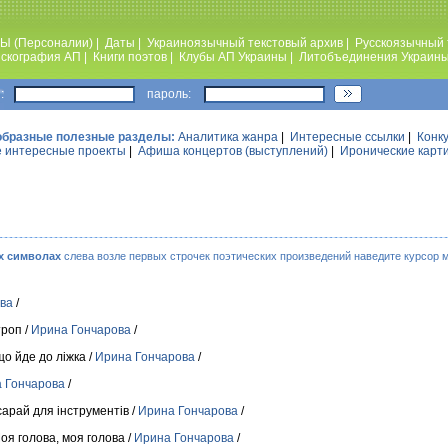
Ы (Персоналии)
|
Даты
|
Украиноязычный текстовый архив
|
Русскоязычный 
скография АП
|
Книги поэтов
|
Клубы АП Украины
|
Литобъединения Украин
:
пароль:
образные полезные разделы:
Аналитика жанра
|
Интересные ссылки
|
Конк
 интересные проекты
|
Афиша концертов (выступлений)
|
Иронические карт
х символах
слева возле первых строчек поэтических произведений наведите курсор 
ва
/
троп /
Ирина Гончарова
/
що йде до лiжка /
Ирина Гончарова
/
 Гончарова
/
сарай для iнструментiв /
Ирина Гончарова
/
оя голова, моя голова /
Ирина Гончарова
/