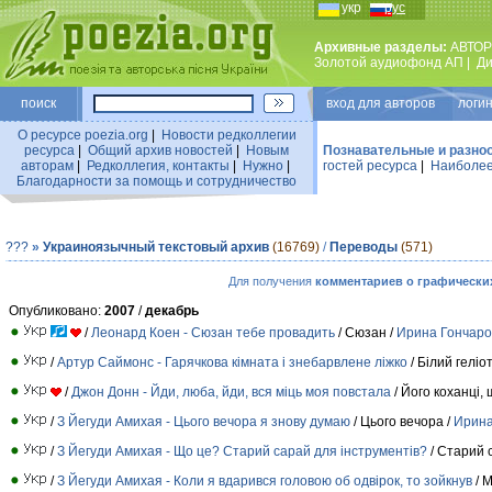
укр
рус
Архивные разделы:
АВТОР
Золотой аудиофонд АП
|
Ди
поиск
вход для авторов логин
О ресурсе poezia.org
|
Новости редколлегии
ресурса
|
Общий архив новостей
|
Новым
Познавательные и разно
авторам
|
Редколлегия, контакты
|
Нужно
|
гостей ресурса
|
Наиболее
Благодарности за помощь и сотрудничество
???
»
Украиноязычный текстовый архив
(16769)
/
Переводы
(571)
Для получения
комментариев о графически
Опубликовано:
2007
/
декабрь
/
Леонард Коен - Сюзан тебе провадить
/ Сюзан /
Ирина Гончаро
/
Артур Саймонс - Гарячкова кімната і знебарвлене ліжко
/ Бiлий гелiо
/
Джон Донн - Йди, люба, йди, вся міць моя повстала
/ Його коханцi, 
/
З Йегуди Амихая - Цього вечора я знову думаю
/ Цього вечора /
Ирина
/
З Йегуди Амихая - Що це? Старий сарай для інструментів?
/ Старий 
/
З Йегуди Амихая - Коли я вдарився головою об одвірок, то зойкнув
/ М