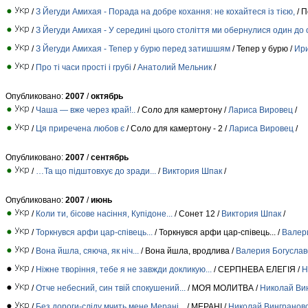
/
З Йегуди Амихая - Порада на добре кохання: не кохайтеся із тією,
/ П
/
З Йегуди Амихая - У середині цього століття ми обернулися один до
/
З Йегуди Амихая - Тепер у бурю перед затишшям
/ Тепер у бурю /
Ири
/
Про ті часи прості і грубі
/
Анатолий Мельник
/
Опубликовано:
2007
/
октябрь
/
Чаша — вже через край!..
/ Соло для камертону /
Лариса Вировец
/
/
Ця приречена любов є
/ Соло для камертону - 2 /
Лариса Вировец
/
Опубликовано:
2007
/
сентябрь
/
…Та що підштовхує до зради...
/
Виктория Шпак
/
Опубликовано:
2007
/
июнь
/
Коли ти, бісове насіння, Купідоне...
/ Сонет 12 /
Виктория Шпак
/
/
Торкнувся арфи цар-співець...
/ Торкнувся арфи цар-співець... /
Валер
/
Вона йшла, сяюча, як ніч...
/ Вона йшла, вродлива /
Валерия Богуслав
/
Ніжне творіння, тебе я не завжди докликую...
/ СЕРПНЕВА ЕЛЕГІЯ /
Н
/
Отче небесний, син твій спокушений...
/ МОЯ МОЛИТВА /
Николай Ви
/
Без дороги-сліду мчить мене Мерані...
/ МЕРАНІ /
Николай Вингранов