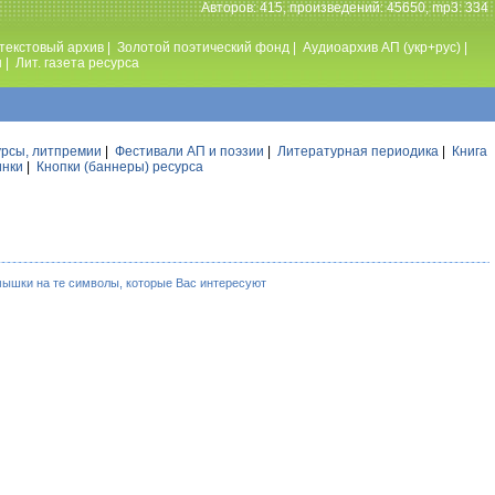
Авторов: 415, произведений: 45650, mp3: 334
текстовый архив
|
Золотой поэтический фонд
|
Аудиоархив АП (укр+рус)
|
ы
|
Лит. газета ресурса
урсы, литпремии
|
Фестивали АП и поэзии
|
Литературная периодика
|
Книга
инки
|
Кнопки (баннеры) ресурса
мышки на те символы, которые Вас интересуют