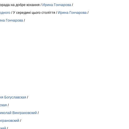
орада на добре кохання /
Ирина Гончарова
/
 одного
/ У серединi цього столiття /
Ирина Гончарова
/
на Гончарова
/
ия Богуславская
/
ская
/
иколай Винграновский
/
нграновский
/
ский
/