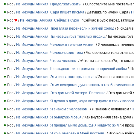
/
Из Иехуды Амихая. Продолжать жить
/ О, постелите мне постель в
/
Из Иехуды Амихая. Сара пишет письма
/ Девушка по имени Сара /
П
/
Из Иехуды Амихая. Сейчас в бурю
/ Сейчас в бурю перед затишь
/
Из Иехуды Амихая. Твои глаза перенесли и жуткий холод
/ Я сидел 
/
Из Иехуды Амихая. Ты несешь груз тяжелых ягодиц
/ Ты несешь груз
/
Из Иехуды Амихая. Человек в течение жизни
/ У человека в течение
/
Из Иехуды Амихая. Человеческие тела
/ Человеческие тела отличают
/
Из Иехуды Амихая. Что за человек
/ «Что ты за человек?», - я слыш
/
Из Иехуды Амихая. Шестьдесят килограммов непорочной любви
/ Ш
/
Из Иехуды Амихая. Эти слова как горы перьев
/ Эти слова как горы п
/
Из Иехуды Амихая. Этим вечером я думаю вновь о тех бесчисленны
/
Из Иехуды Амихая. Это дом моей матери. Растение
/ Это дом моей 
/
Из Иехуды Амихая. Я думаю о днях, когда ветер гулял в твоих волос
/
Из Иехуды Амихая. Я знаком с человеком
/ Я знаком с человеком /
П
/
Из Иехуды Амихая. Я обнаружил себя
/ Как внутренняя стена дома /
/
Из Иехуды Амихая. Я прошел мимо дома, где я когда-то жил
/ Я прош
/
Из Иехуды Амихая. Я хочу умереть в Моей постели
/ Всю ночь войс