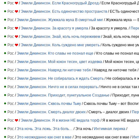
/
Эмили Дикинсон. Если Красногрудый Дрозд
/ Если Красногрудый 
/
Эмили Дикинсон. Есть одиночество пространств
/ ЕСТЬ одиночест
/
Эмили Дикинсон. Жужжала муха В смертный миг
/ Жужжала муха — В
/
Эмили Дикинсон. За красоту я умерла
/ За красоту я умерла. /
Пер
/
Эмили Дикинсон. Знай, коль ночь переживем
/ Знай, коль ночь пе
/
Эмили Дикинсон. Коль суждено мне умереть
/ Коль суждено мне у
/
Эмили Дикинсон. Кто славы не познал еще
/ Кто славы не познал ещ
/
Эмили Дикинсон. Мой кокон тесен, цвет издевка
/ Мой кокон тесен, ц
/
Эмили Дикинсон. Навряд ли ниточке тебя
/ Навряд ли ниточке тебя 
/
Эмили Дикинсон. Не собиралась я ждать Смерть
/ Не собиралась я 
/
Эмили Дикинсон. Ничто не в силах перервать
/ Ничто не в силах так
/
Эмили Дикинсон. Приходит, пунктуальное Созданье
/ Приходит, пун
/
Эмили Дикинсон. Сквозь почвы Тьму
/ Сквозь почвы Тьму – вот Воспи
/
Эмили Дикинсон. Смерть диалог двоих
/ Смерть – диалог двоих /
Пер
/
Эмили Дикинсон. Я в жизни НЕ видала торф
/ Я в жизни НЕ видал
/
Эта ночь. Эта ложь. Эта боль…
/ Эта ночь /
Интимная лирика
/
/
Это неожиданно как снег в мае
/ Это неожиданно как снег в мае /
Инт