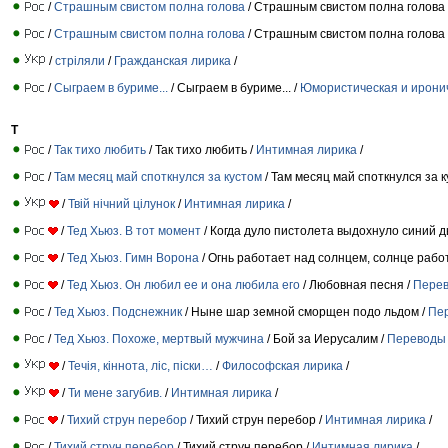
/
Страшным свистом полна голова
/ Страшным свистом полна голова 
/
Страшным свистом полна голова
/ Страшным свистом полна голова 
/
стріляли
/
Гражданская лирика
/
/
Сыграем в буриме...
/ Сыграем в буриме... /
Юмористическая и ирони
Т
/
Так тихо любить
/ Так тихо любить /
Интимная лирика
/
/
Там месяц май споткнулся за кустом
/ Там месяц май споткнулся за к
/
Твій нічний цілунок
/
Интимная лирика
/
/
Тед Хьюз. В тот момент
/ Когда дуло пистолета выдохнуло синий д
/
Тед Хьюз. Гимн Ворона
/ Огнь работает над солнцем, солнце рабо
/
Тед Хьюз. Он любил ее и она любила его
/ Любовная песня /
Пере
/
Тед Хьюз. Подснежник
/ Ныне шар земной сморщен подо льдом /
Пе
/
Тед Хьюз. Похоже, мертвый мужчина
/ Бой за Иерусалим /
Переводы
/
Течія, кіннота, ліс, піски…
/
Философская лирика
/
/
Ти мене загубив.
/
Интимная лирика
/
/
Тихий струн перебор
/ Тихий струн перебор /
Интимная лирика
/
/
Тихий струн перебор
/ Тихий струн перебор /
Интимная лирика
/