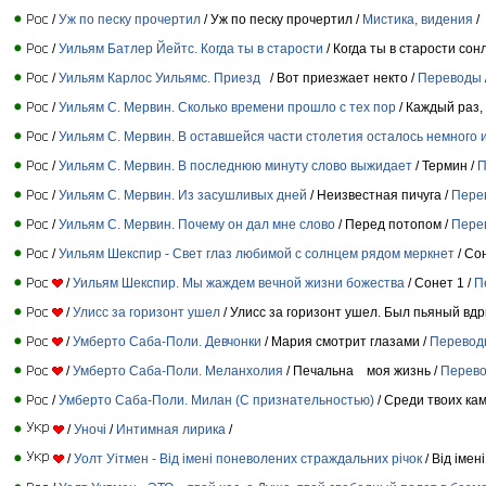
/
Уж по песку прочертил
/ Уж по песку прочертил /
Мистика, видения
/
/
Уильям Батлер Йейтс. Когда ты в старости
/ Когда ты в старости сон
/
Уильям Карлос Уильямс. Приезд
/ Вот приезжает некто /
Переводы
/
Уильям С. Мервин. Cколько времени прошло с тех пор
/ Каждый раз, 
/
Уильям С. Мервин. В оставшейся части столетия осталось немного из
/
Уильям С. Мервин. В последнюю минуту слово выжидает
/ Термин /
П
/
Уильям С. Мервин. Из засушливых дней
/ Неизвестная пичуга /
Пере
/
Уильям С. Мервин. Почему он дал мне слово
/ Перед потопом /
Пере
/
Уильям Шекспир - Свет глаз любимой с солнцем рядом меркнет
/ Со
/
Уильям Шекспир. Мы жаждем вечной жизни божества
/ Сонет 1 /
П
/
Улисс за горизонт ушел
/ Улисс за горизонт ушел. Был пьяный вдры
/
Умберто Саба-Поли. Девчонки
/ Мария смотрит глазами /
Перевод
/
Умберто Саба-Поли. Меланхолия
/ Печальна моя жизнь /
Перев
/
Умберто Саба-Поли. Милан (С признательностью)
/ Среди твоих ка
/
Уночі
/
Интимная лирика
/
/
Уолт Уiтмен - Від імені поневолених страждальних річок
/ Від іме