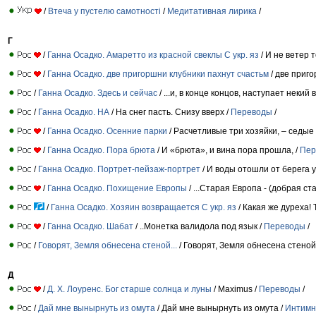
/
Втеча у пустелю самотності
/
Медитативная лирика
/
Г
/
Ганна Осадко. Амаретто из красной свеклы С укр. яз
/ И не ветер 
/
Ганна Осадко. две пригоршни клубники пахнут счастьм
/ две приго
/
Ганна Осадко. Здесь и сейчас
/ ...и, в конце концов, наступает некий
/
Ганна Осадко. НА
/ На снег пасть. Снизу вверх /
Переводы
/
/
Ганна Осадко. Осенние парки
/ Расчетливые три хозяйки, – седые 
/
Ганна Осадко. Пора брюта
/ И «брюта», и вина пора прошла, /
Пер
/
Ганна Осадко. Портрет-пейзаж-портрет
/ И воды отошли от берега у
/
Ганна Осадко. Похищение Европы
/ ...Старая Европа - (добрая ст
/
Ганна Осадко. Хозяин возвращается С укр. яз
/ Какая же дуреха! 
/
Ганна Осадко. Шабат
/ ..Монетка валидола под язык /
Переводы
/
/
Говорят, Земля обнесена стеной...
/ Говорят, Земля обнесена стеной.
Д
/
Д. Х. Лоуренс. Бог старше солнца и луны
/ Maximus /
Переводы
/
/
Дай мне вынырнуть из омута
/ Дай мне вынырнуть из омута /
Интимн