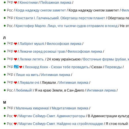
/
Кіннотники
/
Пейзажная лирика
/
/
Когда надежду снегом заметет
/ Когда надежду снегом заметет /
Фил
/
Константи I. Галчиньський. Обертаeш перстом планет
/ Обертаєш п
/
Кристофер Марло. Лицо, что тысячи судов отправило в поход
/ Не э
Л
/
Лабірінт мушлі
/
Философская лирика
/
/
Лежачи серед розкоші трав
/
Философская лирика
/
/
Лелеки летять.
/ 24 хокку українською /
Восточные формы (рубаи, хо
/
Леонард Коен - Сюзан тебе провадить
/ Сюзан /
Переводы
/
/
Лише на мить
/
Интимная лирика
/
/
Лікували очі
/ Лікували. /
Интимная лирика
/
/
Любимый!
/ Я на краю Земли, в Сан-Диего /
Интимная лирика
/
М
/
Маленька хмаринка!
/
Медитативная лирика
/
/
Мартин Сеймур-Смит. Администраторы
/ В Администрации культу
/
Мартин Сеймур-Смит. Найдено на стройплощадке
/ Я стою голый