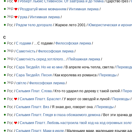
/
Роберт Льюис Стивенсон. От завтрака и до темна
/ Царство грез /
/
Роздратуй мене мовчанням
/
Интимная лирика
/
/
рука
/
Интимная лирика
/
/
Рядом тело догорало
/ Жаркое лето 2001 /
Юмористическая и ирони
С
/
С годами
/ …С годами /
Философская лирика
/
/
Самотність
/
Философская лирика
/
/
Самотність серед зотлілого...
/
Пейзажная лирика
/
/
Сара Тисдейл. Но не ко мне
/ В апреле ночь тепла, светла /
Перевод
/
Сара Тисдейл. Песня
/ Как королева из романса /
Переводы
/
/
світло
/
Философская лирика
/
/
Сильвия Плат. Слова
/ Кто-то ударил по дереву с такой силой /
Пере
/
Сильвия Платт. Браслет
/ У ворот со звездой и луной /
Переводы
/
/
Сильвия Платт. Вяз
/ Я знаю дно, говорит она. /
Переводы
/
/
Сильвия Платт. Глядя в глаза обожаемого демона
/ Вот эти зрачка д
/
Сильвия Платт. Любовь настроила твой ход на ход огромных золо
/
Сильвия Платт. Маки в июле
/ Маленькие маки, маленькие язычки ад