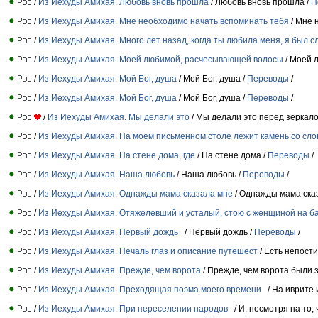
/
Из Иехуды Амихая. Любовь вновь прошла
/ Любовь вновь прошла /
П
/
Из Иехуды Амихая. Мне необходимо начать вспоминать тебя
/ Мне 
/
Из Иехуды Амихая. Много лет назад, когда ты любила меня, я был с
/
Из Иехуды Амихая. Моей любимой, расчесывающей волосы
/ Моей 
/
Из Иехуды Амихая. Мой Бог, душа
/ Мой Бог, душа /
Переводы
/
/
Из Иехуды Амихая. Мой Бог, душа
/ Мой Бог, душа /
Переводы
/
/
Из Иехуды Амихая. Мы делали это
/ Мы делали это перед зеркало
/
Из Иехуды Амихая. На моем письменном столе лежит камень со сло
/
Из Иехуды Амихая. На стене дома, где
/ На стене дома /
Переводы
/
/
Из Иехуды Амихая. Наша любовь
/ Наша любовь /
Переводы
/
/
Из Иехуды Амихая. Однажды мама сказала мне
/ Однажды мама ска
/
Из Иехуды Амихая. Отяжелевший и усталый, стою с женщиной на б
/
Из Иехуды Амихая. Первый дождь
/ Первый дождь /
Переводы
/
/
Из Иехуды Амихая. Печаль глаз и описание путешест
/ Есть непост
/
Из Иехуды Амихая. Прежде, чем ворота
/ Прежде, чем ворота были 
/
Из Иехуды Амихая. Преходящая поэма моего времени
/ На иврите 
/
Из Иехуды Амихая. При переселении народов
/ И, несмотря на то,