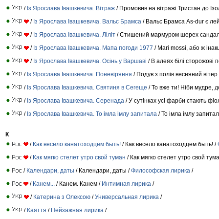
/
Із Ярослава Iвашкевича. Вiтраж
/ Промовив на вітражі Тристан до Ізо
/
Із Ярослава Iвашкевича. Вальс Брамса
/ Вальс Брамса As-dur є ле
/
Із Ярослава Iвашкевича. Лiлiт
/ Стишений мармуром шерех сандал
/
Із Ярослава Iвашкевича. Мапа погоди 1977
/ Mari mossi, або ж іна
/
Із Ярослава Iвашкевича. Осiнь у Варшавi
/ В алеях білі сторожові 
/
Із Ярослава Iвашкевича. Поневiряння
/ Подув з полів весняний вітер
/
Із Ярослава Iвашкевича. Святиня в Сегеще
/ То вже ти! Ніби мудре,
/
Із Ярослава Iвашкевича. Серенада
/ У сутінках усі фарби стають фі
/
Із Ярослава Iвашкевича. То iмла iмлу запитала
/ То імла імлу запитал
К
/
Как весело канатоходцем быть!
/ Как весело канатоходцем быть! /
/
Как мягко стелет утро свой туман
/ Как мягко стелет утро свой тума
/
Календари, даты
/ Календари, даты /
Философская лирика
/
/
Канем...
/ Канем. Канем /
Интимная лирика
/
/
Катерина з Олексою
/
Универсальная лирика
/
/
Каяття
/
Пейзажная лирика
/