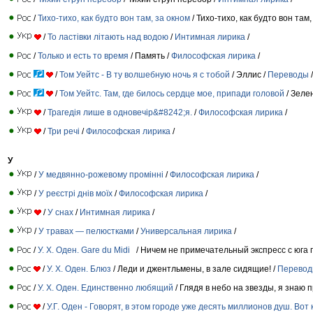
/
Тихо-тихо, как будто вон там, за окном
/ Тихо-тихо, как будто вон там,
/
То ластівки літають над водою
/
Интимная лирика
/
/
Только и есть то время
/ Память /
Философская лирика
/
/
Том Уейтс - В ту волшебную ночь я с тобой
/ Эллис /
Переводы
/
/
Том Уейтс. Там, где билось сердце мое, припади головой
/ Зеле
/
Трагедія лише в одновечір&#8242;я.
/
Философская лирика
/
/
Три речі
/
Философская лирика
/
У
/
У медвянно-рожевому промінні
/
Философская лирика
/
/
У реєстрі днів моїх
/
Философская лирика
/
/
У снах
/
Интимная лирика
/
/
У травах — пелюстками
/
Универсальная лирика
/
/
У. Х. Оден. Gare du Midi
/ Ничем не примечательный экспресс с юга 
/
У. Х. Оден. Блюз
/ Леди и джентльмены, в зале сидящие! /
Перево
/
У. Х. Оден. Единственно любящий
/ Глядя в небо на звезды, я знаю 
/
У.Г. Оден - Говорят, в этом городе уже десять миллионов душ. Вот к