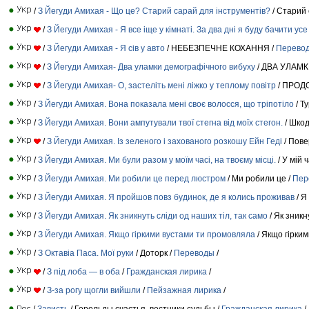
/
З Йегуди Амихая - Що це? Старий сарай для інструментів?
/ Старий 
/
З Йегуди Амихая - Я все іще у кімнаті. За два дні я буду бачити усе
/
З Йегуди Амихая - Я сів у авто
/ НЕБЕЗПЕЧНЕ КОХАННЯ /
Перево
/
З Йегуди Амихая- Два уламки демографічного вибуху
/ ДВА УЛАМ
/
З Йегуди Амихая- О, застеліть мені ліжко у теплому повітр
/ ПРОД
/
З Йегуди Амихая. Вона показала мені своє волосся, що тріпотіло
/ Т
/
З Йегуди Амихая. Вони ампутували твої стегна від моїх стегон.
/ Шкод
/
З Йегуди Амихая. Із зеленого і захованого розкошу Ейн Гедi
/ Пове
/
З Йегуди Амихая. Ми були разом у моїм часі, на твоєму місці.
/ У мій 
/
З Йегуди Амихая. Ми робили це перед люстром
/ Ми робили це /
Пер
/
З Йегуди Амихая. Я пройшов повз будинок, де я колись проживав
/ Я
/
З Йегуди Амихая. Як зникнуть сліди од наших тіл, так само
/ Як зникн
/
З Йегуди Амихая. Якщо гіркими вустами ти промовляла
/ Якщо гiрким
/
З Октавіа Паса. Мої руки
/ Доторк /
Переводы
/
/
З під лоба — в оба
/
Гражданская лирика
/
/
З-за рогу щогли вийшли
/
Пейзажная лирика
/
/
Зависть
/ Герольды счастья, вестники судьбы /
Гражданская лирика
/