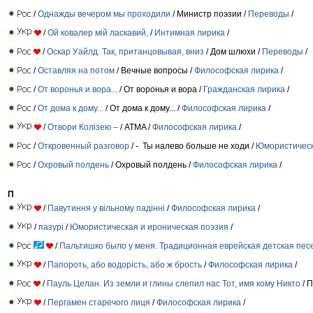
/
Однажды вечером мы проходили
/ Министр поэзии /
Переводы
/
/
Ой ковалер мій ласкавий,
/
Интимная лирика
/
/
Оскар Уайлд. Так, пританцовывая, вниз
/ Дом шлюхи /
Переводы
/
/
Оставляя на потом
/ Вечные вопросы /
Философская лирика
/
/
От воронья и вора...
/ От воронья и вора /
Гражданская лирика
/
/
От дома к дому...
/ От дома к дому... /
Философская лирика
/
/
Отвори Колізею –
/ ATMA /
Философская лирика
/
/
Откровенный разговор
/ - Ты налево больше не ходи /
Юмористическ
/
Охровый полдень
/ Охровый полдень /
Философская лирика
/
П
/
Павутиння у вільному падінні
/
Философская лирика
/
/
пазурі
/
Юмористическая и ироническая поэзия
/
/
Пальтишко было у меня. Традиционная еврейская детская пес
/
Папороть, або водорість, або ж брость
/
Философская лирика
/
/
Пауль Целан. Из земли и глины слепил нас Тот, имя кому Никто
/ 
/
Пергамен старечого лиця
/
Философская лирика
/