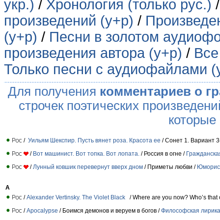
укр.)
/
Хронология (только рус.)
произведений (у+р)
/
Произведен
(у+р)
/
Песни в золотом аудиофо
произведения автора (у+р)
/
Все
Только песни с аудиофайлами (
Для получения
комментариев о г
строчек поэтических произведени
которые
/
Уильям Шекспир. Пусть вянет роза. Красота ее
/ Сонет 1. Вариант 3
/
Вот машинист. Вот топка. Вот лопата.
/ Россия в огне /
Гражданска
/
Лунный ковшик перевернут вверх дном
/ Приметы любви /
Юморист
A
/
Alexander Vertinsky. The Violet Black
/ Where are you now? Who’s that o
/
Apocalypse
/ Боимся демонов и веруем в богов /
Философская лирик