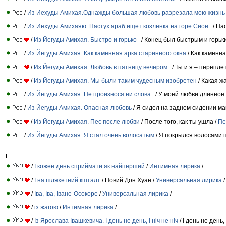
/
Из Иехуды Амихая.Однажды большая любовь разрезала мою жизнь
/
Из Иехуды Амихаяю. Пастух араб ищет козленка на горе Сион
/ Па
/
Из Йегуды Амихая. Быстро и горько
/ Конец был быстрым и горьк
/
Из Йегуды Амихая. Как каменная арка старинного окна
/ Как каменна
/
Из Йегуды Амихая. Любовь в пятницу вечером
/ Ты и я – перепле
/
Из Йегуды Амихая. Мы были таким чудесным изобретен
/ Какая 
/
Из Йегуды Амихая. Не произнося ни слова
/ У моей любви длинное 
/
Из Йегуды Амихая. Опасная любовь
/ Я сидел на заднем сидении м
/
Из Йегуды Амихая. Пес после любви
/ После того, как ты ушла /
Пе
/
Из Йегуды Амихая. Я стал очень волосатым
/ Я покрылся волосами п
І
/
І кожен день сприймати як найперший
/
Интимная лирика
/
/
І на шляхетний кшталт
/ Новий Дон Хуан /
Универсальная лирика
/
/
Іва, Іва, Іване-Осокоре
/
Универсальная лирика
/
/
із жагою
/
Интимная лирика
/
/
Із Ярослава Iвашкевича. I день не день, i нiч не нiч
/ І день не день, 