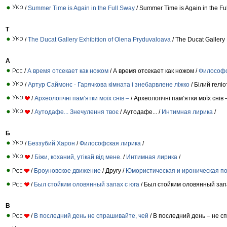
/
Summer Time is Again in the Full Sway
/ Summer Time is Again in the Fu
T
/
The Ducat Gallery Exhibition of Olena Pryduvaloava
/ The Ducat Gallery
А
/
А время отсекает как ножом
/ А время отсекает как ножом /
Философс
/
Артур Саймонс - Гарячкова кімната і знебарвлене ліжко
/ Бiлий гелiо
/
Археологічні пам’ятки моїх снів –
/ Археологічні пам’ятки моїх снів 
/
Аутодафе... Знечулення твоє
/ Аутодафе... /
Интимная лирика
/
Б
/
Беззубий Харон
/
Философская лирика
/
/
Біжи, коханий, утікай від мене.
/
Интимная лирика
/
/
Броуновское движение
/ Другу /
Юмористическая и ироническая п
/
Был стойким оловянный запах с юга
/ Был стойким оловянный запа
В
/
В последний день не спрашивайте, чей
/ В последний день – не с