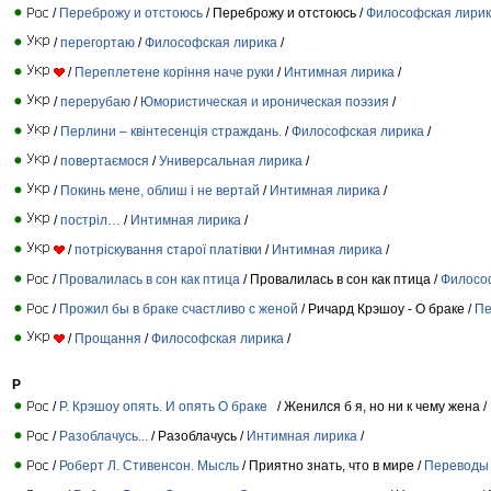
/
Переброжу и отстоюсь
/ Переброжу и отстоюсь /
Философская лири
/
перегортаю
/
Философская лирика
/
/
Переплетене коріння наче руки
/
Интимная лирика
/
/
перерубаю
/
Юмористическая и ироническая поэзия
/
/
Перлини – квінтесенція страждань.
/
Философская лирика
/
/
повертаємося
/
Универсальная лирика
/
/
Покинь мене, облиш і не вертай
/
Интимная лирика
/
/
постріл…
/
Интимная лирика
/
/
потріскування старої платівки
/
Интимная лирика
/
/
Провалилась в сон как птица
/ Провалилась в сон как птица /
Филосо
/
Прожил бы в браке счастливо с женой
/ Ричард Крэшоу - О браке /
Пе
/
Прощання
/
Философская лирика
/
Р
/
Р. Крэшоу опять. И опять О браке
/ Женился б я, но ни к чему жена /
/
Разоблачусь...
/ Разоблачусь /
Интимная лирика
/
/
Роберт Л. Стивенсон. Мысль
/ Приятно знать, что в мире /
Переводы