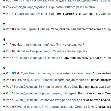
/
Уолт Уитмен - ЭТО – твой час, о Душа, твой свободный полет в без
/
Усі люди народжуються із крилами
/
Философская лирика
/
/
Уходим, не обернувшись
/ Уходим...Памяти В. И. Спренциса /
Филосо
Ф
/
Филип Ларкин. Приезд
/ Утро, стеклянная дверь отсвечивает /
Пер
Ч
/
Час пливучий, плинний час
/
Интимная лирика
/
/
Червень. Вечір червоніє
/
Универсальная лирика
/
/
Что, если б угораздило жениться
/ Вариация на тему "О браке" Р. Кр
Э
/
Эдит Пиаф - Если вдруг свод небес на земь ляжет
/ Гимн любви
/
Эмили Дикинсон. А после шторма радуга взошла
/ А после шторма
/
Эмили Дикинсон. Взгляни на время без обид
/ Взгляни на время без 
/
Эмили Дикинсон. Ворота отворяй, о Смерть
/ Ворота отворяй, о Сме
/
Эмили Дикинсон. Вот въехал катафалк в предел
/ Вот въехал КАТАФ
/
Эмили Дикинсон. Впусти стада в загоны, Смерть
/ Впусти стада в 