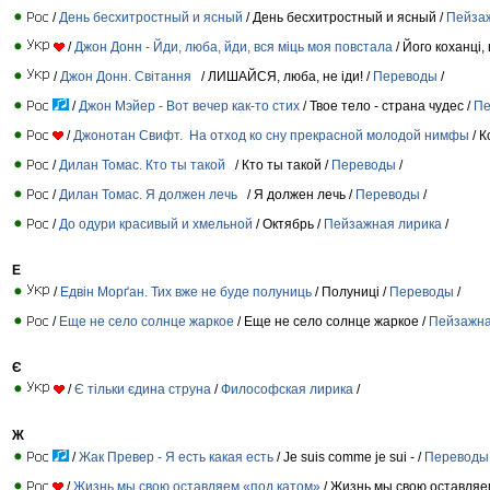
/
День бесхитростный и ясный
/ День бесхитростный и ясный /
Пейза
/
Джон Донн - Йди, люба, йди, вся міць моя повстала
/ Його коханцi,
/
Джон Донн. Свiтання
/ ЛИШАЙСЯ, люба, не іди! /
Переводы
/
/
Джон Мэйер - Вот вечер как-то стих
/ Твое тело - страна чудес /
Пе
/
Джонотан Свифт. На отход ко сну прекрасной молодой нимфы
/ К
/
Дилан Томас. Кто ты такой
/ Кто ты такой /
Переводы
/
/
Дилан Томас. Я должен лечь
/ Я должен лечь /
Переводы
/
/
До одури красивый и хмельной
/ Октябрь /
Пейзажная лирика
/
Е
/
Едвін Морґан. Тих вже не буде полуниць
/ Полуниці /
Переводы
/
/
Еще не село солнце жаркое
/ Еще не село солнце жаркое /
Пейзажна
Є
/
Є тільки єдина струна
/
Философская лирика
/
Ж
/
Жак Превер - Я есть какая есть
/ Je suis comme je sui - /
Переводы
/
Жизнь мы свою оставляем «под катом»
/ Жизнь мы свою оставляе