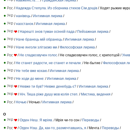
/
навіженість….
/
Гражданская лирика
/
/
Надежда Степула. Из сборника стихов Сiм дощiв
/ Ходят рыжие мура
/
нанівець
/
Интимная лирика
/
/
наостанок
/
Интимная лирика
/
/
Нарешті знов туман осінній пада
/
Пейзажная лирика
/
/
Наче бранець мій обранець
/
Интимная лирика
/
/
Наче янголи злітаємо ми
/
Философская лирика
/
/
Не сладкозвучен голос
/ Не сладкозвучен голос, с хрипотцой /
Унив
/
Не станет радости, не станет и печали.
/ Не-бытие /
Философская л
/
Не тебе вже кохаю
/
Интимная лирика
/
/
Не ходи до мене:
/
Интимная лирика
/
/
Невже ти був? Невже денебудь є?
/
Интимная лирика
/
/
Ніч. Тиша ріже душу мов колія степ.
/
Мистика, видения
/
/
Ночью
/ Ночью /
Интимная лирика
/
О
/
Огден Неш. Я мріяв.
/ Мрiя чи-то сон /
Переводы
/
/
Огден Нэш. Да, как-то, размечтавшись, я
/ Мечта /
Переводы
/