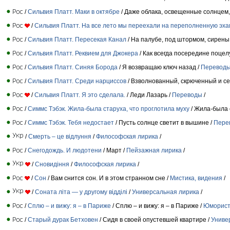
/
Сильвия Платт. Маки в октябре
/ Даже облака, освещенные солнцем,
/
Сильвия Платт. На все лето мы переехали на переполненную эха
/
Сильвия Платт. Пересекая Канал
/ На палубе, под штормом, сирены 
/
Сильвия Платт. Реквием для Джокера
/ Как всегда посередине поцел
/
Сильвия Платт. Синяя Борода
/ Я возвращаю ключ назад /
Перевод
/
Сильвия Платт. Среди нарциссов
/ Взволнованный, скрюченный и се
/
Сильвия Платт. Я это сделала.
/ Леди Лазарь /
Переводы
/
/
Симмс Тэбэк. Жила-была старуха, что проглотила муху
/ Жила-была с
/
Симмс Тэбэк. Тебя недостает
/ Пусть солнце светит в вышине /
Пере
/
Смерть – це відлуння
/
Философская лирика
/
/
Снегодождь. И людотени
/ Март /
Пейзажная лирика
/
/
Сновидіння
/
Философская лирика
/
/
Сон
/ Вам снится сон. И в этом странном сне /
Мистика, видения
/
/
Соната літа — у другому відділі
/
Универсальная лирика
/
/
Сплю – и вижу: я – в Париже
/ Сплю – и вижу: я – в Париже /
Юмористи
/
Старый дурак Бетховен
/ Сидя в своей опустевшей квартире /
Униве