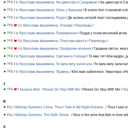
/
Iз Ярослава Iвашкевича. На цвинтарi в Сандомежi
/ На цвинтарі в Са
/
Iз Ярослава Iвашкевича. Осiнь у Варшавi
/ В алеях білі сторожові соб
/
Iз Ярослава Iвашкевича. Пoдiл
/ Де колись хитрий перс погладжував 
/
Iз Ярослава Iвашкевича. Плеяди
/
Переводы
/
/
Iз Ярослава Iвашкевича. Поневiряння
/ Подув з полів весняний вітер
/
Iз Ярослава Iвашкевича. Поштова карета
/
Переводы
/
/
Iз Ярослава Iвашкевича. Профанне кохання
/ Гардини світло, мов 
/
Iз Ярослава Iвашкевича. Святиня в Сегеще
/ То вже ти! Ніби мудре,
/
Iз Ярослава Iвашкевича. То iмла iмлу запитала
/ То імла імлу запитал
/
Iз Ярослава Iвашкевича. Травень
/ Юні макі зайнялися. Увертюра «Рі
J
/
Jacques Brel - Please Do Stay With Me
/ Please Do Stay With Me /
Пе
N
/
Nikolay Gumelev. China. Thus I Saw In My Night Dreams
/ Thus I saw i
/
Nikolay Gumelev. The Sixth Sense
/ Nice is the wine that falls in love wi
S