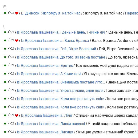
E
/
E. Дiкiнсон. Як помру я, на той час
/ Як помру я, на той час /
Перев
I
/
Iз Ярослава Iвашкевича. I день не день, i нiч не ніч
/ І день не день, і н
/
Iз Ярослава Iвашкевича. Вальс Брамса
/ Вальс Брамса As-dur є ле
/
Iз Ярослава Iвашкевича. Гей, Вiтре Весняний
/ Гей, Вітре Весняний, 
/
Iз Ярослава Iвашкевича. До того, як весна постане
/ До того, як весн
/
Iз Ярослава Iвашкевича. Еротик
/ Тож пломеніє моєї душі надвіслянсь
/
Iз Ярослава Iвашкевича. З Книги ночi
/ Я хочу ще сивим автомобілем 
/
Iз Ярослава Iвашкевича. Зненацька постане лiто...
/ Зненацька постан
/
Iз Ярослава Iвашкевича. Знов заплави, знов поля
/ І знов заплави, і 
/
Iз Ярослава Iвашкевича. Коли вже розтануть снiги
/ Коли вже розтану
/
Iз Ярослава Iвашкевича. Коли вже розтануть снiги
/ Коли вже розтану
/
Iз Ярослава Iвашкевича. Лiлiт
/ Стишений мармуром шерех сандал
/
Iз Ярослава Iвашкевича. Липки навеснi
/ У тихій замріяності київськ
/
Iз Ярослава Iвашкевича. Лисиця
/ Як міцно духмяніє тьмяний бузок /