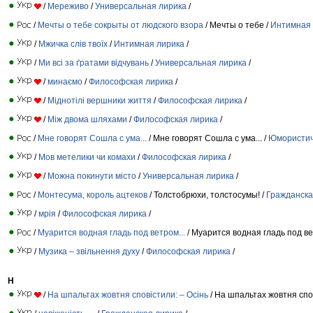
/
Мереживо
/
Универсальная лирика
/
/
Мечты о тебе сокрыты от людского взора
/ Мечты о тебе /
Интимная 
/
Мжичка слів твоїх
/
Интимная лирика
/
/
Ми всі за ґратами відчувань
/
Универсальная лирика
/
/
минаємо
/
Философская лирика
/
/
Міднотілі вершники життя
/
Философская лирика
/
/
Між двома шляхами
/
Философская лирика
/
/
Мне говорят Сошла с ума...
/ Мне говорят Сошла с ума... /
Юмористич
/
Мов метелики чи комахи
/
Философская лирика
/
/
Можна покинути місто
/
Универсальная лирика
/
/
Монтесума, король ацтеков
/ Толстобрюхи, толстосумы! /
Гражданска
/
мрія
/
Философская лирика
/
/
Муарится водная гладь под ветром...
/ Муарится водная гладь под в
/
Музика – звільнення духу
/
Философская лирика
/
Н
/
На шпальтах жовтня сповістили: – Осінь
/ На шпальтах жовтня спо