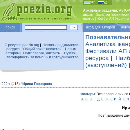
укр
рус
Архивные разделы:
АВТОР
архив
|
Золотой поэтически
поэтов
|
Клубы АП Украины
поиск
вход для авторов логин
Познавательн
Аналитика жан
О ресурсе poezia.org
|
Новости редколлегии
ресурса
|
Общий архив новостей
|
Новым
Фестивали АП 
авторам
|
Редколлегия, контакты
|
Нужно
|
ресурса
|
Наиб
Благодарности за помощь и сотрудничество
(выступлений)
???
»
(415)
/
Ирина Гончарова
Фильтры
: Все персоналии со
А
Б
В
Г
Д
Е
Ж
З
И
Й
К
Л
Ири
Поэт, владение дву