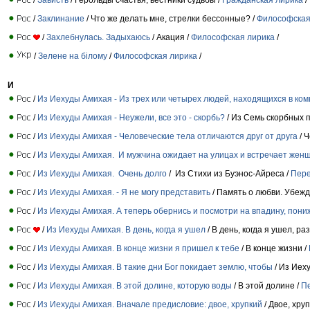
/
Заклинание
/ Что же делать мне, стрелки бессонные? /
Философская
/
Захлебнулась. Задыхаюсь
/ Акация /
Философская лирика
/
/
Зелене на білому
/
Философская лирика
/
И
/
Из Иехуды Амихая - Из трех или четырех людей, находящихся в ком
/
Из Иехуды Амихая - Неужели, все это - скорбь?
/ Из Семь скорбных 
/
Из Иехуды Амихая - Человеческие тела отличаются друг от друга
/ 
/
Из Иехуды Амихая. И мужчина ожидает на улицах и встречает жен
/
Из Иехуды Амихая. Очень долго
/ Из Стихи из Буэнос-Айреса /
Пер
/
Из Иехуды Амихая. - Я не могу представить
/ Память о любви. Убежд
/
Из Иехуды Амихая. А теперь обернись и посмотри на впадину, пони
/
Из Иехуды Амихая. В день, когда я ушел
/ В день, когда я ушел, р
/
Из Иехуды Амихая. В конце жизни я пришел к тебе
/ В конце жизни /
/
Из Иехуды Амихая. В такие дни Бог покидает землю, чтобы
/ Из Иех
/
Из Иехуды Амихая. В этой долине, которую воды
/ В этой долине /
П
/
Из Иехуды Амихая. Вначале предисловие: двое, хрупкий
/ Двое, хру