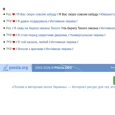
Я
/
Я Вас скоро совсем забуду
/ Я Вас скоро совсем забуду /
Юмористи
/
Я давно подарувала
/
Интимная лирика
/
/
Я сижу на берегу океана Тихого
/ На берегу Тихого океана /
Интимная
/
Я стою перед закритими дверима,
/
Универсальная лирика
/
/
Я тобі казала, любий
/
Интимная лирика
/
/
Янголи з крилами
/
Интимная лирика
/
2003-2026
© Poezia.ORG
Ко
«Поэзия и авторская песня Украины» — Интернет-ресурс для тех, к