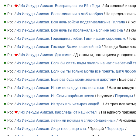
/
Из Иехуды Амихая. Возвращаясь из Ейн Геди
/ Из зеленой и сок
/
Из Иехуды Амихая. Воспоминания о любви образ
/ Не представляю 
/
Из Иехуды Амихая. Всю ночь войска подтягивались из Гилгала
/ Я хо
/
Из Иехуды Амихая. Всю ночь ты пролежала на спине без сна
/ Из сб
/
Из Иехуды Амихая. Годовщина любви. Гимн нашим сороковым.
/ Год
/
Из Иехуды Амихая. Господи-Всемилостивейший
/ Господи Всемилос
/
Из Иехуды Амихая. Два камня
/ Два камня, покоящиеся у подножья
/
Из Иехуды Амихая. Если бы опять воды полили на нас с небесной т
/
Из Иехуды Амихая. Если бы ты только могла все понять, дитя любог
/
Из Иехуды Амихая. Еще раз будь моим земным царстовм
/ Еще раз 
/
Из Иехуды Амихая. И нам не следует волноваться
/ Нам не следует
/
Из Иехуды Амихая. Из Семь скорбных песен
/ Неужели /
Переводы
/
/
Из Иехуды Амихая. Из трех или четырех людей...
/ Из трех или четы
/
Из Иехуды Амихая. Как следы от наших тел
/ Ни единого признак
/
Из Иехуды Амихая. Летними ночами я сплю обнаженный
/ Рекоменд
/
Из Иехуды Амихая. Лицо твое, лицо сна.
/ Прощай /
Переводы
/