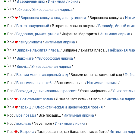
/
В сердечнім вирі
/
Интимная лирика
/
/
вбираю
/
Универсальная лирика
/
/
Вереснева спокуса спада павутинням.
/ Вереснева спокуса /
Инти
/
Ветер полуденный
/ Вторая половина августа /
Верлибр, белый стих
/
Вздорная, рыжая, умная
/ Инфанта Маргарита /
Интимная лирика
/
/
вигублювати
/
Интимная лирика
/
/
Випране лахміття плеса.
/ Випране лахміття плеса. /
Пейзажная лир
/
Відкрийте
/
Философская лирика
/
/
Вночі...
/
Универсальная лирика
/
/
Возьми меня в акациевый сад
/ Возьми меня в акациевый сад /
Пейза
/
Воспоминанье о тебе
/ Воспоминанье... /
Интимная лирика
/
/
Восходит день пилонами в рассвет
/ Уроки мифологии /
Универсальн
/
Вот схлынет волна
/ Я знала: вот схлынет волна /
Интимная лирик
/
вранці
/
Юмористическая и ироническая поэзия
/
/
Все позади
/ Все позади... /
Интимная лирика
/
/
вскользь
/ Nevermore /
Интимная лирика
/
/
Встреча
/ Так прозаично, так банально, так избито /
Интимная лир