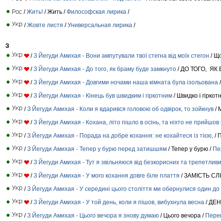
/
Жить!
/ Жить /
Философская лирика
/
/
Жовте листя
/
Универсальная лирика
/
З
/
З Йегуди Амихая - Вони ампутували твої стегна від моїх стегон
/ Щ
/
З Йегуди Амихая - До того, як браму буде замкнуто
/ ДО ТОГО, ЯК
/
З Йегуди Амихая - Довгими ночами наша кімната була ізольована
/
З Йегуди Амихая - Кінець був швидким і гіркотним
/ Швидко і гіркот
/
З Йегуди Амихая - Коли я вдарився головою об одвірок, то зойкнув
/ 
/
З Йегуди Амихая - Кохана, літо пішло в осінь, та ніхто не прийшов
/
З Йегуди Амихая - Порада на добре кохання: не кохайтеся із тією,
/ 
/
З Йегуди Амихая - Тепер у бурю перед затишшям
/ Тепер у бурю /
Пе
/
З Йегуди Амихая - Тут я звільняюся від безкорисних та трепетлив
/
З Йегуди Амихая - У мого кохання довге біле плаття
/ ЗАМІСТЬ СЛІ
/
З Йегуди Амихая - У середині цього століття ми обернулися один до
/
З Йегуди Амихая - У той день, коли я пішов, вибухнула весна
/ ДЕН
/
З Йегуди Амихая - Цього вечора я знову думаю
/ Цього вечора /
Пере