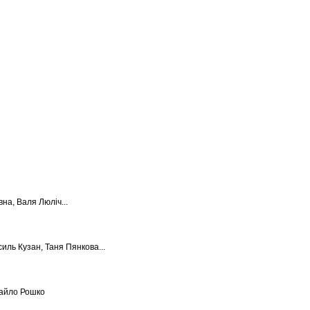
на, Валя Люліч...
силь Кузан, Таня Пянкова...
хайло Рошко