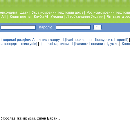
ерсоналії)
|
Дати
|
Україномовний текстовий архiв
|
Російськомовний текстови
я АП
|
Книги поетiв
|
Клуби АП України
|
Лiтоб'єднання України
|
Лiт. газета ре
пароль:
ні корисні розділи:
Аналiтика жанру
|
Цікаві посилання
|
Конкурси (лiтпремiї)
а концертів (виступів)
|
Iронiчнi картинки
|
Цікавинки і новини звідусіль
|
Кноп
Ярослав Ткачівський, Євген Баран...