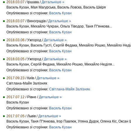
2018.03.07
/ Іршава /
Детальніше »
Василь Кузан, Мая Магурська, Василь Ловска, Василь Шкіря
Опубліковано зі сторінки:
Василь Кузан
2018.03.07
/ Виноградів /
Детальніше »
Василь Кузан, Михайло Чухран, Ольга Тіводор, Таня П"янкова...
Опубліковано зі сторінки:
Василь Кузан
2018.03.06
/ Ужгород /
Детальніше »
Василь Кузан, Василь Густі, Сергій Федака, Михайло Рошко, Михайло Неділ
Опубліковано зі сторінки:
Василь Кузан
2018.03.05
/ Ужгород /
Детальніше »
Василь Кузан, Сергій Федака, Михайло Рошко, Михайло Неділя...
Опубліковано зі сторінки:
Василь Кузан
2017.09.23
/ Київ /
Детальніше »
Світлана-Майя Залізняк
Опубліковано зі сторінки:
Свiтлана-Майя Залiзняк
2017.07.12
/ Рівне /
Детальніше »
Василь Кузан
Опубліковано зі сторінки:
Василь Кузан
2017.07.05
/ Львів /
Детальніше »
Василь Кузан, Таня П"янкова, Ігор Павлюк, Уляна Дудок, Олена Кіс, Оксан 
Опубліковано зі сторінки:
Василь Кузан