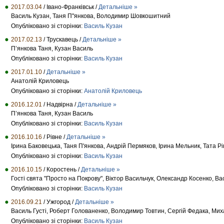
2017.03.04
/ Івано-Франківськ /
Детальніше »
Василь Кузан, Таня П"янкова, Володимир Шовкошитний
Опубліковано зі сторінки:
Василь Кузан
2017.02.13
/ Трускавець /
Детальніше »
П’янкова Таня, Кузан Василь
Опубліковано зі сторінки:
Василь Кузан
2017.01.10
/
Детальніше »
Анатолій Криловець
Опубліковано зі сторінки:
Анатолій Криловець
2016.12.01
/ Надвірна /
Детальніше »
П’янкова Таня, Кузан Василь
Опубліковано зі сторінки:
Василь Кузан
2016.10.16
/ Рівне /
Детальніше »
Ірина Баковецька, Таня П'янкова, Андрій Пермяков, Ірина Мельник, Тата Рів
Опубліковано зі сторінки:
Василь Кузан
2016.10.15
/ Коростень /
Детальніше »
Гості свята "Просто на Покрову", Віктор Васильчук, Олександр Косенко, Ва
Опубліковано зі сторінки:
Василь Кузан
2016.09.21
/ Ужгород /
Детальніше »
Василь Густі, Роберт Голованенко, Володимир Товтин, Сергій Федака, Ми
Опубліковано зі сторінки:
Василь Кузан