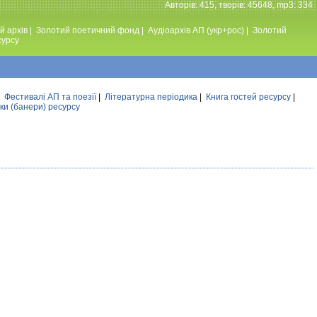
Авторiв: 415, творiв: 45648, mp3: 334
й архів
|
Золотий поетичний фонд
|
Аудiоархiв АП (укр+рос)
|
Золотий
сурсу
|
Фестивалi АП та поезiї
|
Літературна періодика
|
Книга гостей ресурсу
|
ки (банери) ресурсу