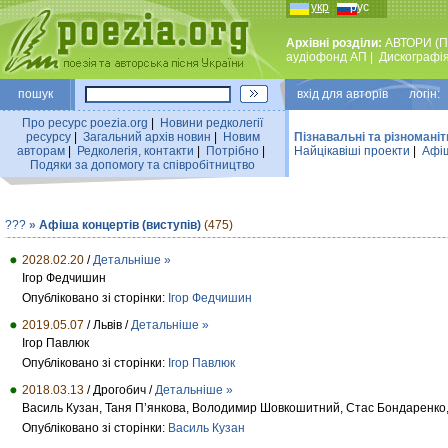
укр
рус
Архівні розділи:
АВТОРИ (П
аудiофонд АП
|
Дискографi
пошук
вхiд для авторiв логін:
Про ресурс poezia.org
|
Новини редколегiї
ресурсу
|
Загальний архiв новин
|
Новим
Пізнавальні та різноманіт
авторам
|
Редколегiя, контакти
|
Потрiбно
|
Найцiкавiшi проекти
|
Афіш
Подяки за допомогу та співробітництво
???
»
Афіша концертів (виступів)
(475)
2028.02.20
/
Детальніше »
Ігор Федчишин
Опубліковано зі сторінки:
Ігор Федчишин
2019.05.07
/ Львів /
Детальніше »
Ігор Павлюк
Опубліковано зі сторінки:
Ігор Павлюк
2018.03.13
/ Дрогобич /
Детальніше »
Василь Кузан, Таня П’янкова, Володимир Шовкошитний, Стас Бондаренко, 
Опубліковано зі сторінки:
Василь Кузан