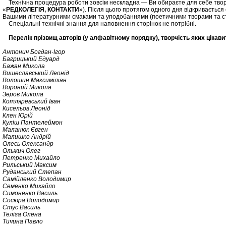
Технічна процедура роботи зовсім нескладна — Ви обираєте для себе творчіс
«
РЕДКОЛЕГІЯ, КОНТАКТИ
»). Після цього протягом одного дня відкривається
Вашими літературними смаками та уподобаннями (поетичними творами та ст
Спеціальні технічні знання для наповнення сторінок не потрібні.
Перелік прізвищ авторів (у алфавітному порядку), творчість яких цікав
Антонич Богдан-Ігор
Багрицький Едуард
Бажан Микола
Вишеславський Леонід
Волошин Максиміліан
Вороний Микола
Зеров Микола
Котляревський Іван
Кисельов Леонід
Клен Юрій
Куліш Пантелеймон
Маланюк Євген
Малишко Андрій
Олесь Олександр
Ольжич Олег
Петренко Михайло
Рильський Максим
Руданський Степан
Cамійленко Володимир
Семенко Михайло
Симоненко Василь
Сосюра Володимир
Стус Василь
Теліга Олена
Тичина Павло