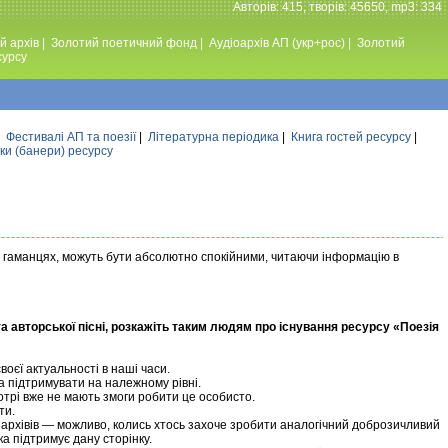
Авторiв: 415, творiв: 45650, mp3: 334
й архів
|
Золотий поетичний фонд
|
Аудiоархiв АП (укр+рос)
|
Золотий
сурсу
|
Фестивалi АП та поезiї
|
Літературна періодика
|
Книга гостей ресурсу
|
ки (банери) ресурсу
оїх гаманцях, можуть бути абсолютно спокійними, читаючи інформацію в
та авторської пісні, розкажіть таким людям про існування ресурсу «Поезія
воєї актуальності в наші часи.
а підтримувати на належному рівні.
отрі вже не мають змоги робити це особисто.
ти.
архівів — можливо, колись хтось захоче зробити аналогічний доброзичливий
а підтримує дану сторінку.