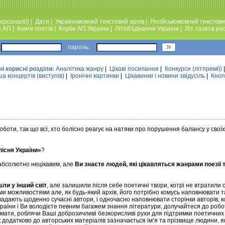
ерсоналії)
|
Дати
|
Україномовний текстовий архiв
|
Російськомовний текстови
я АП
|
Книги поетiв
|
Клуби АП України
|
Лiтоб'єднання України
|
Лiт. газета ре
пароль:
ні корисні розділи:
Аналiтика жанру
|
Цікаві посилання
|
Конкурси (лiтпремiї)
а концертів (виступів)
|
Iронiчнi картинки
|
Цікавинки і новини звідусіль
|
Кноп
роботи, так що всі, хто болісно реагує на натяки про порушення балансу у св
існя України»
?
 абсолютно нецікавим, але
Ви знаєте людей, які цікавляться жанрами поезії 
шли у інший світ
, але залишили після себе поетичні твори, котрі не втратили с
 можливостями але, як будь-який архів, його потрібно комусь наповнювати т
адають щоденно сучасні автори, і одночасно наповнювати сторінки авторів, к
аїни і Ви володієте певним багажем знання літератури, долучайтеся до робо
ати, роблячи Ваші доброзичливі безкорисливі рухи для підтримки поетичних 
к додатково до авторських матеріалів зазначається ім’я та прізвище людини, як