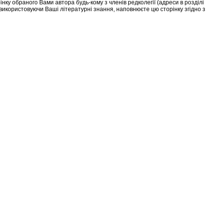
у обраного Вами автора будь-кому з членів редколегії (адреси в розділі
, використовуючи Ваші літературні знання, наповнюєте цю сторінку згідно з