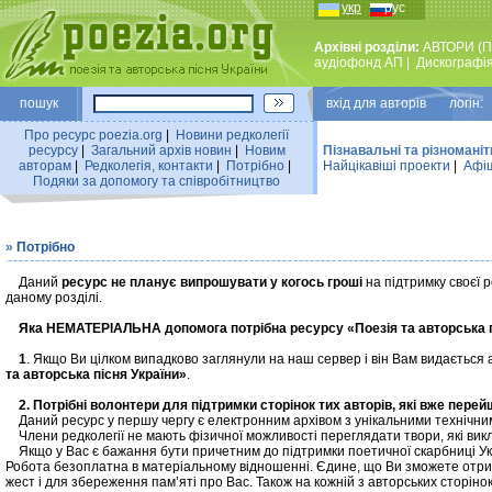
укр
рус
Архівні розділи:
АВТОРИ (П
аудiофонд АП
|
Дискографi
пошук
вхiд для авторiв логін:
Про ресурс poezia.org
|
Новини редколегiї
ресурсу
|
Загальний архiв новин
|
Новим
Пізнавальні та різноманіт
авторам
|
Редколегiя, контакти
|
Потрiбно
|
Найцiкавiшi проекти
|
Афіш
Подяки за допомогу та співробітництво
»
Потрібно
Даний
ресурс не планує випрошувати у когось гроші
на підтримку своєї 
даному розділі.
Яка НЕМАТЕРІАЛЬНА допомога потрібна ресурсу «Поезія та авторська п
1
. Якщо Ви цілком випадково заглянули на наш сервер і він Вам видається
та авторська пісня України»
.
2. Потрібні волонтери для підтримки сторінок тих авторів, які вже перей
Даний ресурс у першу чергу є електронним архівом з унікальними технічними
Члени редколегії не мають фізичної можливості переглядати твори, які викл
Якщо у Вас є бажання бути причетним до підтримки поетичної скарбниці Укр
Робота безоплатна в матеріальному відношенні. Єдине, що Ви зможете отрим
жест і для збереження пам’яті про Вас. Також на кожній з авторських сторіно