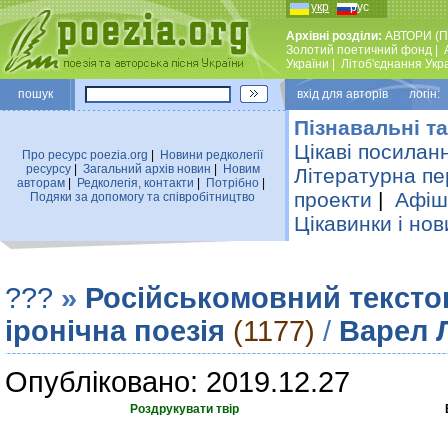
укр
рус
Архівні розділи:
АВТОРИ (П
Золотий поетичний фонд
|
України
|
Лiтоб'єднання Укр
пошук
вхiд для авторiв логін:
Пізнавальні та
Цікаві посилан
Про ресурс poezia.org
|
Новини редколегiї
ресурсу
|
Загальний архiв новин
|
Новим
Літературна пе
авторам
|
Редколегiя, контакти
|
Потрiбно
|
проекти
|
Афіша
Подяки за допомогу та співробітництво
Цікавинки і нов
???
»
Російськомовний тексто
іронічна поезія
(1177)
/
Варел 
Опубліковано: 2019.12.27
Роздрукувати твір