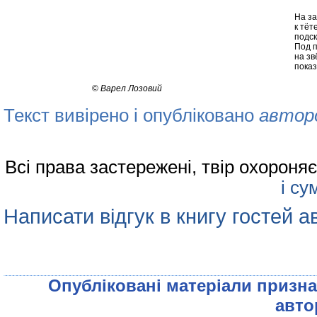
На за
к тёт
подск
Под 
на зв
показ
©
Варел Лозовий
Текст вивірено і опубліковано
автор
Всі права застережені, твір охорон
і су
Написати відгук в книгу гостей а
Опублiкованi матерiали признач
авто