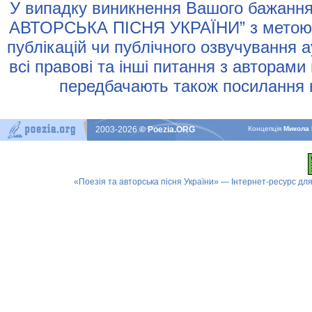
У випадку виникнення Вашого бажання 
АВТОРСЬКА ПIСНЯ УКРАЇНИ” з метою р
публiкацiй чи публiчного озвучування 
всi правовi та iншi питання з авторами
передбачають також посилання н
2003-2026
© Poezia.ORG
Концепцiя
Микола 
«Поезія та авторська пісня України» — Інтернет-ресурс для