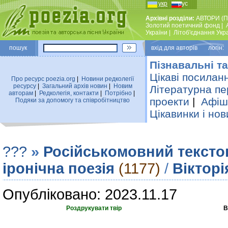
укр
рус
Архівні розділи:
АВТОРИ (П
Золотий поетичний фонд
|
України
|
Лiтоб'єднання Укр
пошук
вхiд для авторiв логін:
Пізнавальні та
Цікаві посилан
Про ресурс poezia.org
|
Новини редколегiї
ресурсу
|
Загальний архiв новин
|
Новим
Літературна пе
авторам
|
Редколегiя, контакти
|
Потрiбно
|
проекти
|
Афіша
Подяки за допомогу та співробітництво
Цікавинки і нов
???
»
Російськомовний тексто
іронічна поезія
(1177)
/
Вiктор
Опубліковано: 2023.11.17
Роздрукувати твір
В