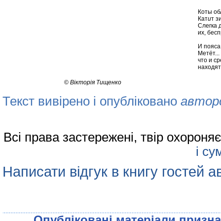
Коты об
Кат
и
т з
Слегка 
их, бес
И пояса
Метёт...
что и с
находят
©
Вiкторiя Тищенко
Текст вивірено і опубліковано
автор
Всі права застережені, твір охорон
і су
Написати відгук в книгу гостей а
Опублiкованi матерiали признач