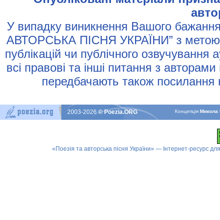
авто
У випадку виникнення Вашого бажання 
АВТОРСЬКА ПIСНЯ УКРАЇНИ” з метою р
публiкацiй чи публiчного озвучування 
всi правовi та iншi питання з авторами
передбачають також посилання н
2003-2026
© Poezia.ORG
Концепцiя
Микола 
«Поезія та авторська пісня України» — Інтернет-ресурс для