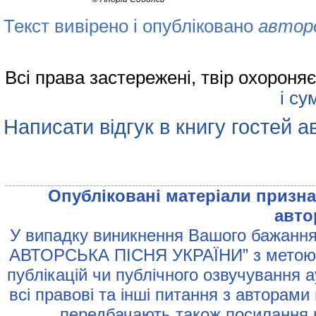
Текст вивірено і опубліковано
автор
Всі права застережені, твір охорон
і су
Написати відгук в книгу гостей а
Опублiкованi матерiали признач
авто
У випадку виникнення Вашого бажання 
АВТОРСЬКА ПIСНЯ УКРАЇНИ” з метою р
публiкацiй чи публiчного озвучування 
всi правовi та iншi питання з авторами
передбачають також посилання н