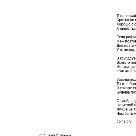
Творческий
Братья по 
Хорошо с с
А пишет ка
Если рифмо
Меж поэто
Для поэта 
Уготована,
В круг дру
Всякого по
Но там стр
Критикой з
Заведи под
Ты же обол
В сахаре е
Будешь пох
От добра д
Не меняй н
Лучше быт
Чем быть м
22.11.23.
©
Андрій Соболєв