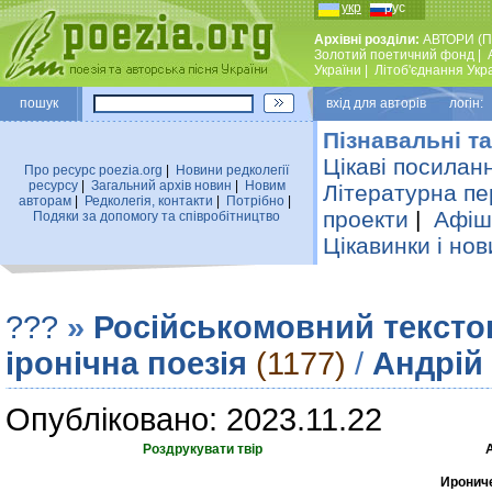
укр
рус
Архівні розділи:
АВТОРИ (П
Золотий поетичний фонд
|
України
|
Лiтоб'єднання Укр
пошук
вхiд для авторiв логін:
Пізнавальні та
Цікаві посилан
Про ресурс poezia.org
|
Новини редколегiї
ресурсу
|
Загальний архiв новин
|
Новим
Літературна пе
авторам
|
Редколегiя, контакти
|
Потрiбно
|
проекти
|
Афіша
Подяки за допомогу та співробітництво
Цікавинки і нов
???
»
Російськомовний тексто
іронічна поезія
(1177)
/
Андрій
Опубліковано: 2023.11.22
Роздрукувати твір
Ирониче