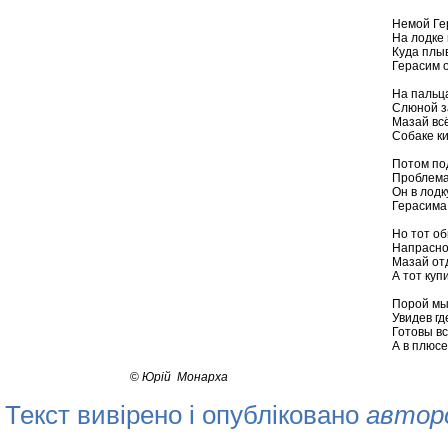
Немой Ге
На лодке
Куда плыв
Герасим 
На пальца
Слюной з
Мазай всё
Собаке ки
Потом по
Проблема
Он в лодк
Герасима
Но тот об
Напрасно
Мазай отд
А тот куп
Порой мы
Увидев гд
Готовы вс
А в плюсе
©
Юрій Монарха
Текст вивірено і опубліковано
автор