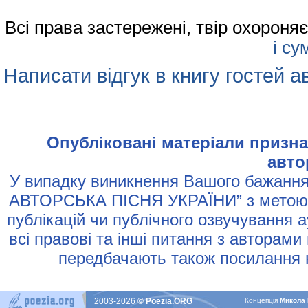
Всі права застережені, твір охорон
і су
Написати відгук в книгу гостей а
Опублiкованi матерiали признач
авто
У випадку виникнення Вашого бажання 
АВТОРСЬКА ПIСНЯ УКРАЇНИ” з метою р
публiкацiй чи публiчного озвучування 
всi правовi та iншi питання з авторами
передбачають також посилання н
2003-2026
© Poezia.ORG
Концепцiя
Микола 