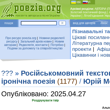
укр
рус
Архівні розділи:
АВТОРИ (П
Золотий поетичний фонд
|
України
|
Лiтоб'єднання Укр
пошук
вхiд для авторiв логін:
Пізнавальні та
Цікаві посилан
Про ресурс poezia.org
|
Новини редколегiї
ресурсу
|
Загальний архiв новин
|
Новим
Літературна пе
авторам
|
Редколегiя, контакти
|
Потрiбно
|
проекти
|
Афіша
Подяки за допомогу та співробітництво
Цікавинки і нов
???
»
Російськомовний тексто
іронічна поезія
(1177)
/
Юрій М
Опубліковано: 2025.04.27
Роздрукувати твір
Альт