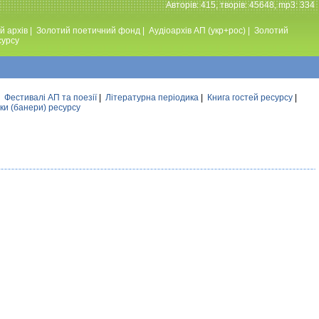
Авторiв: 415, творiв: 45648, mp3: 334
й архів
|
Золотий поетичний фонд
|
Аудiоархiв АП (укр+рос)
|
Золотий
сурсу
|
Фестивалi АП та поезiї
|
Літературна періодика
|
Книга гостей ресурсу
|
ки (банери) ресурсу