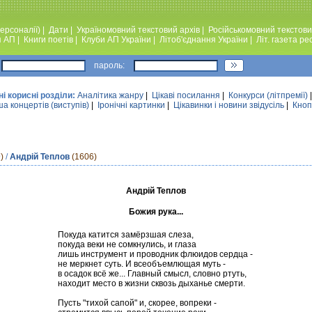
ерсоналії)
|
Дати
|
Україномовний текстовий архiв
|
Російськомовний текстови
я АП
|
Книги поетiв
|
Клуби АП України
|
Лiтоб'єднання України
|
Лiт. газета ре
пароль:
ні корисні розділи:
Аналiтика жанру
|
Цікаві посилання
|
Конкурси (лiтпремiї)
а концертів (виступів)
|
Iронiчнi картинки
|
Цікавинки і новини звідусіль
|
Кноп
)
/
Андрій Теплов
(1606)
Андрій Теплов
Божия рука...
Покуда катится замёрзшая слеза,
покуда веки не сомкнулись, и глаза
лишь инструмент и проводник флюидов сердца -
не меркнет суть. И всеобъемлющая муть -
в осадок всё же... Главный смысл, словно ртуть,
находит место в жизни сквозь дыханье смерти.
Пусть "тихой сапой" и, скорее, вопреки -