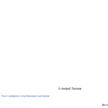
©
Андрій Теплов
Текст вивірено і опубліковано
автором
Всі 