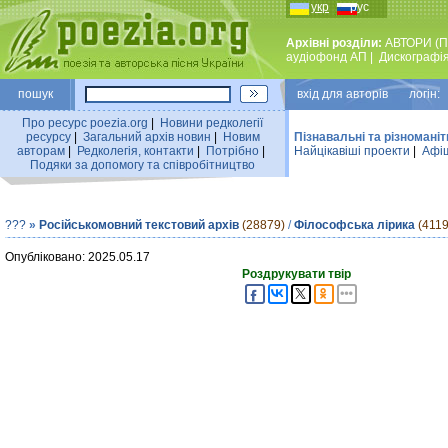
укр
рус
Архівні розділи:
АВТОРИ (П
аудiофонд АП
|
Дискографi
пошук
вхiд для авторiв логін:
Про ресурс poezia.org
|
Новини редколегiї
ресурсу
|
Загальний архiв новин
|
Новим
Пізнавальні та різноманіт
авторам
|
Редколегiя, контакти
|
Потрiбно
|
Найцiкавiшi проекти
|
Афіш
Подяки за допомогу та співробітництво
???
»
Російськомовний текстовий архів
(28879)
/
Філософська лірика
(4119
Опубліковано: 2025.05.17
Роздрукувати твір