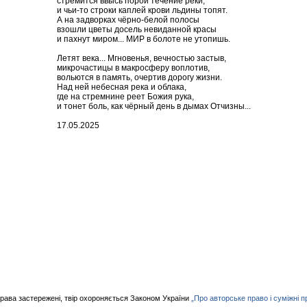
стремится ввысь порой течение реки,
и чьи-то строки каплей крови льдины топят.
А на задворках чёрно-белой полосы
взошли цветы досель невиданной красы
и пахнут миром... МИР в болоте не утопишь.
Летят века... Мгновенья, вечностью застыв,
микрочастицы в макросферу воплотив,
вольются в память, очертив дорогу жизни.
Над ней небесная река и облака,
где на стремнине реет Божия рука,
и тонет боль, как чёрный день в дымах Отчизны...
17.05.2025
права застережені, твір охороняється Законом України
„Про авторське право і суміжні п