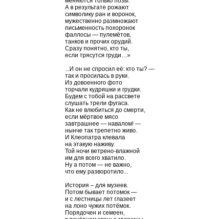
меняются только позы.
А в результате рожают
символику ран и воронок,
мужественно размножают
письменность похоронок
фаллосы — пулемётов,
танков и прочих орудий.
Сразу понятно, кто ты,
если трясутся груди…»
...И он не спросил её: кто ты? —
так и просилась в руки.
Из довоенного фото
торчали кудряшки и грудки.
Будем с тобой на рассвете
слушать трели фугаса.
Как не влюбиться до смерти,
если мёртвое мясо
завтрашнее — навалом! —
нынче так трепетно живо.
И Клеопатра клевала
на этакую наживу.
Той ночи ветрено-влажной
им для всего хватило.
Ну а потом — не важно,
что ему разворотило...
История – для музеев.
Потом бывает потомок —
и с лестницы лет глазеет
на лоно чужих потёмок.
Порядочен и семеен,