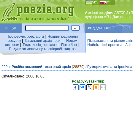
укр
рус
Архівні розділи:
АВТОРИ (П
аудiофонд АП
|
Дискографi
пошук
вхiд для авторiв логін:
Про ресурс poezia.org
|
Новини редколегiї
ресурсу
|
Загальний архiв новин
|
Новим
Пізнавальні та різноманіт
авторам
|
Редколегiя, контакти
|
Потрiбно
|
Найцiкавiшi проекти
|
Афіш
Подяки за допомогу та співробітництво
???
»
Російськомовний текстовий архів
(28879)
/
Гумористична та іронічна
Опубліковано: 2006.10.03
Роздрукувати твір