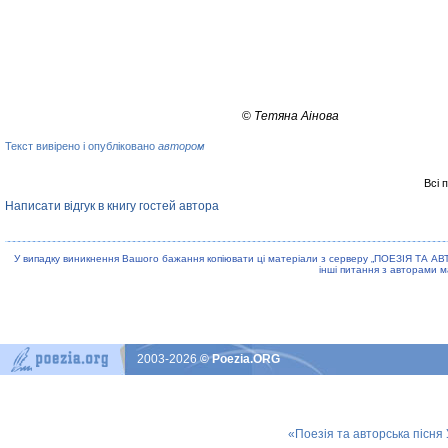
©
Тетяна Аінова
Текст вивірено і опубліковано
автором
Всі 
Написати відгук в книгу гостей автора
У випадку виникнення Вашого бажання копiювати цi матерiали з серверу „ПОЕЗIЯ ТА АВ
iншi питання з авторами м
2003-2026
© Poezia.ORG
«Поезія та авторська пісня