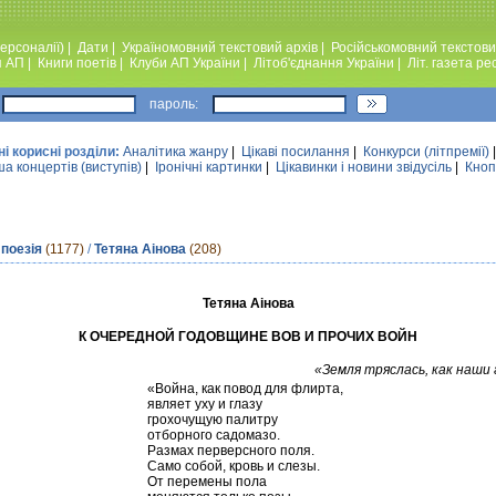
ерсоналії)
|
Дати
|
Україномовний текстовий архiв
|
Російськомовний текстови
я АП
|
Книги поетiв
|
Клуби АП України
|
Лiтоб'єднання України
|
Лiт. газета ре
пароль:
ні корисні розділи:
Аналiтика жанру
|
Цікаві посилання
|
Конкурси (лiтпремiї)
а концертів (виступів)
|
Iронiчнi картинки
|
Цікавинки і новини звідусіль
|
Кноп
 поезія
(1177)
/
Тетяна Аінова
(208)
Тетяна Аінова
К ОЧЕРЕДНОЙ ГОДОВЩИНЕ ВОВ И ПРОЧИХ ВОЙН
«Земля тряслась, как наши 
«Война, как повод для флирта,
являет уху и глазу
грохочущую палитру
отборного садомазо.
Размах перверсного поля.
Само собой, кровь и слезы.
От перемены пола