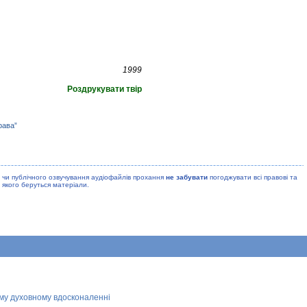
1999
Роздрукувати твір
рава”
 чи публiчного озвучування аудiофайлiв прохання
не забувати
погоджувати всi правовi та
 якого беруться матерiали.
ому духовному вдосконаленні