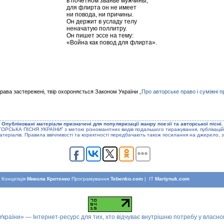
в почётном званье мужчины,
для флирта он не имеет
ни повода, ни причины.
Он держит в усладу телу
неначатую поллитру.
Он пишет эссе на тему:
«Война как повод для флирта».
права застережені, твір охороняється Законом України
„Про авторське право і суміжні п
Опублiкованi матерiали призначенi для популяризацiї жанру поезiї та авторської пiснi.
ТОРСЬКА ПIСНЯ УКРАЇНИ” з метою рiзноманiтних видiв подальшого тиражування, публiкацiй
атерiалiв. Правила ввiчливостi та коректностi передбачають також посилання на джерело, з
Концепцiя
Микола Кротенко
Програмування
Tebenko.com
| IT
Martynuk.com
 України» — Інтернет-ресурс для тих, хто відчуває внутрішню потребу у власн