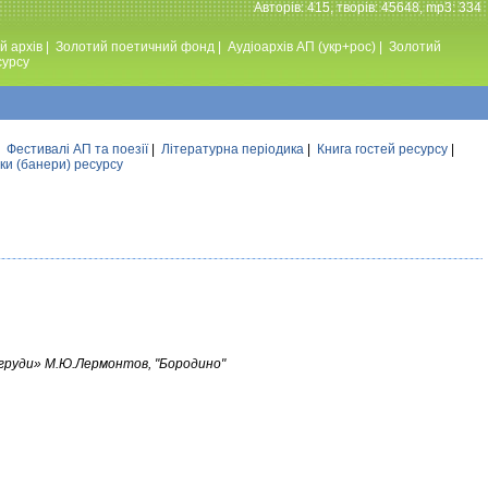
Авторiв: 415, творiв: 45648, mp3: 334
й архів
|
Золотий поетичний фонд
|
Аудiоархiв АП (укр+рос)
|
Золотий
сурсу
|
Фестивалi АП та поезiї
|
Літературна періодика
|
Книга гостей ресурсу
|
ки (банери) ресурсу
груди» М.Ю.Лермонтов, "Бородино"