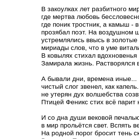
В закоулках лет разбитного ми
где мертва любовь бессловесн
где поник тростник, а камыш - в
прозябал поэт. На воздушном 
устремлялись ввысь в золотые
мириады слов, что в уме витал
В ковылях стихал вдохновенья 
Замирала жизнь. Растворялся в
А бывали дни, времена иные...
чистый слог звенел, как капель
не утерян дух волшебства созв
Птицей Феникс стих всё парит н
И со дна души вековой печаль
в мир прольётся свет. Вспять в
На родной порог бросит тень с