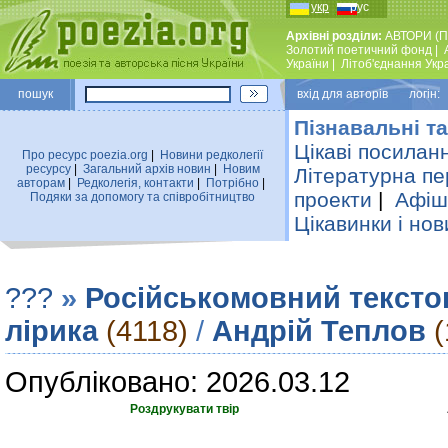
укр
рус
Архівні розділи:
АВТОРИ (П
Золотий поетичний фонд
|
України
|
Лiтоб'єднання Укр
пошук
вхiд для авторiв логін:
Пізнавальні та
Цікаві посилан
Про ресурс poezia.org
|
Новини редколегiї
ресурсу
|
Загальний архiв новин
|
Новим
Літературна пе
авторам
|
Редколегiя, контакти
|
Потрiбно
|
проекти
|
Афіша
Подяки за допомогу та співробітництво
Цікавинки і нов
???
»
Російськомовний тексто
лірика
(4118)
/
Андрій Теплов
(
Опубліковано: 2026.03.12
Роздрукувати твір