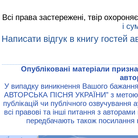
Всі права застережені, твір охорон
і су
Написати відгук в книгу гостей а
Опублiкованi матерiали признач
авто
У випадку виникнення Вашого бажання 
АВТОРСЬКА ПIСНЯ УКРАЇНИ” з метою р
публiкацiй чи публiчного озвучування 
всi правовi та iншi питання з авторами
передбачають також посилання н