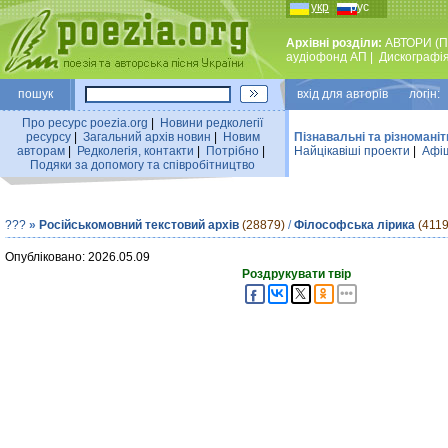
укр
рус
Архівні розділи:
АВТОРИ (П
аудiофонд АП
|
Дискографi
пошук
вхiд для авторiв логін:
Про ресурс poezia.org
|
Новини редколегiї
ресурсу
|
Загальний архiв новин
|
Новим
Пізнавальні та різноманіт
авторам
|
Редколегiя, контакти
|
Потрiбно
|
Найцiкавiшi проекти
|
Афіш
Подяки за допомогу та співробітництво
???
»
Російськомовний текстовий архів
(28879)
/
Філософська лірика
(4119
Опубліковано: 2026.05.09
Роздрукувати твір