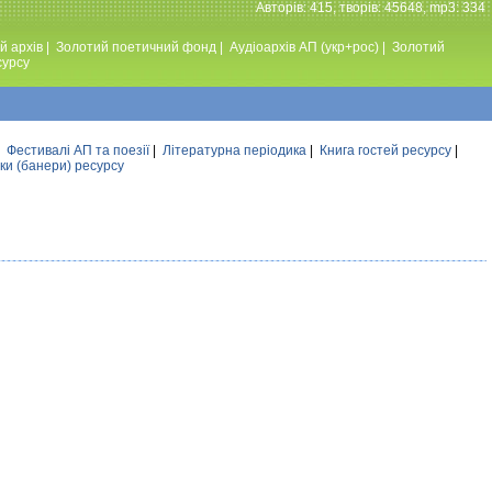
Авторiв: 415, творiв: 45648, mp3: 334
й архів
|
Золотий поетичний фонд
|
Аудiоархiв АП (укр+рос)
|
Золотий
сурсу
|
Фестивалi АП та поезiї
|
Літературна періодика
|
Книга гостей ресурсу
|
ки (банери) ресурсу