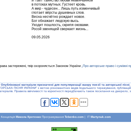
И тает таинство любви невенчанной
в потоках мутных. Густеет кровь.
А мир - чудесен... Лишь путь изменчивый
глотает вёрсты душевных слов.
Весна несчётно рождает новое.
Бог обнажает людскую высь.
Уходит пошлость, скрипя оковами.
Росой звенящей сверкает жизнь...
09.05.2026
права застережені, твір охороняється Законом України
„Про авторське право і суміжні п
Опублiкованi матерiали призначенi для популяризацiї жанру поезiї та авторської пiснi.
ТОРСЬКА ПIСНЯ УКРАЇНИ” з метою рiзноманiтних видiв подальшого тиражування, публiкацiй
атерiалiв. Правила ввiчливостi та коректностi передбачають також посилання на джерело, з
Концепцiя
Микола Кротенко
Програмування
Tebenko.com
| IT
Martynuk.com