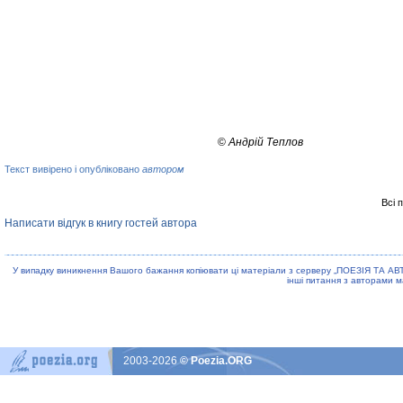
©
Андрій Теплов
Текст вивірено і опубліковано
автором
Всі 
Написати відгук в книгу гостей автора
У випадку виникнення Вашого бажання копiювати цi матерiали з серверу „ПОЕЗIЯ ТА АВ
iншi питання з авторами м
2003-2026
© Poezia.ORG