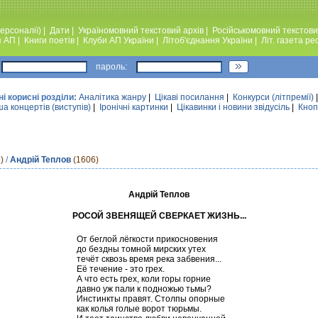
ерсоналії)
|
Дати
|
Україномовний текстовий архiв
|
Російськомовний текстови
я АП
|
Книги поетiв
|
Клуби АП України
|
Лiтоб'єднання України
|
Лiт. газета ре
пароль:
ні корисні розділи:
Аналiтика жанру
|
Цікаві посилання
|
Конкурси (лiтпремiї)
а концертів (виступів)
|
Iронiчнi картинки
|
Цікавинки і новини звідусіль
|
Кноп
)
/
Андрій Теплов
(1606)
Андрій Теплов
РОСОЙ ЗВЕНЯЩЕЙ СВЕРКАЕТ ЖИЗНЬ...
От беглой лёгкости прикосновения
до бездны томной мирских утех
течёт сквозь время река забвения...
Её течение - это грех.
А что есть грех, коли горы горние
давно уж пали к подножью тьмы?
Инстинкты правят. Столпы опорные
как колья голые ворот тюрьмы.