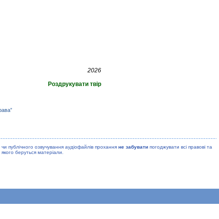
2026
Роздрукувати твір
рава”
 чи публiчного озвучування аудiофайлiв прохання
не забувати
погоджувати всi правовi та
 якого беруться матерiали.