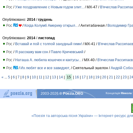
/
Уже поздравление с Новым годом злит...
/ МХ-47 /
В'ячеслав Рассипа
Опубліковано:
2014
/
грудень
/
Когда Колумб Америку открыл...
/ Антитабачная /
Володимир Гр
Опубліковано:
2014
/
листопад
/
Вставай и пой с толпой занудный гимн!
/ МХ-41 /
В'ячеслав Рассипає
/
Я расскажу вам сон
/
Павло Кричевський
/
/
Наташа А. любила кошечек и кактусы...
/ МХ-40 /
В'ячеслав Рассипаєв
/
Их любят все и все завидуют,
/ Cиятельный эшелон /
Андрій Собо
«
...
5
|
6
|
7
|
8
|
9
|
10
|
11
|
12
|
13
|
14
|
15
|
16
|
17
|
18
|
19
|
20
|
21
|
22
|
23
|
2
2003-2026
© Poezia.ORG
Концепцiя
Микола 
«Поезія та авторська пісня України» — Інтернет-ресурс для