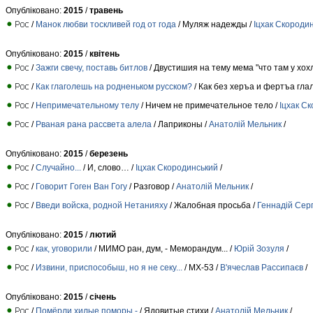
Опубліковано:
2015
/
травень
/
Манок любви тоскливей год от года
/ Муляж надежды /
Іцхак Скороди
Опубліковано:
2015
/
квітень
/
Зажги свечу, поставь битлов
/ Двустишия на тему мема "что там у хох
/
Как глаголешь на родненьком русском?
/ Как без херъа и фертъа гла
/
Непримечательному телу
/ Ничем не примечательное тело /
Іцхак С
/
Рваная рана рассвета алела
/ Лаприконы /
Анатолій Мельник
/
Опубліковано:
2015
/
березень
/
Случайно...
/ И, слово… /
Іцхак Скородинський
/
/
Говорит Гоген Ван Гогу
/ Разговор /
Анатолій Мельник
/
/
Введи войска, родной Нетанияху
/ Жалобная просьба /
Геннадій Серг
Опубліковано:
2015
/
лютий
/
как, уговорили
/ МИМО ран, дум, - Меморандум... /
Юрій Зозуля
/
/
Извини, приспособыш, но я не секу...
/ МХ-53 /
В'ячеслав Рассипаєв
/
Опубліковано:
2015
/
січень
/
Помёрли хилые поморы -
/ Ядовитые стихи /
Анатолій Мельник
/