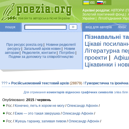
укр
рус
Архівні розділи:
АВТОРИ (П
Золотий поетичний фонд
|
України
|
Лiтоб'єднання Укр
пошук
вхiд для авторiв логін:
Пізнавальні та
Цікаві посилан
Про ресурс poezia.org
|
Новини редколегiї
ресурсу
|
Загальний архiв новин
|
Новим
Літературна пе
авторам
|
Редколегiя, контакти
|
Потрiбно
|
проекти
|
Афіша
Подяки за допомогу та співробітництво
Цікавинки і нов
???
»
Російськомовний текстовий архів
(28879)
/
Гумористична та іронічна
Для отримання
коментарів відносно графічних символів
зліва біля
Опубліковано:
2015
/
червень
/
Конечно, петь я хором не могу
/
Олександр Афонін
/
/
Ежик — это такая зверушка
/
Олександр Афонін
/
/
Жуешь таранку, запивая пивом
/
Олександр Афонін
/