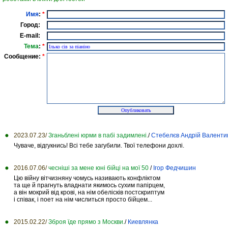
Имя
:
*
Город:
E-mail:
Тема
:
*
Сообщение:
*
2023.07.23/
Зганьблені юрми в пабі задимлені.
/
Стебелєв Андрій Валенти
Чуваче, відгукнись! Всі тебе загубили. Твої телефони дохлі.
2016.07.06/
чесніші за мене юні бійці на мої 50
/
Ігор Федчишин
Цю війну вітчизняну чомусь називають конфліктом
та ще й прагнуть владнати якимось сухим папірцем,
а він мокрий від крові, на нім обелісків постскриптум
і співак, і поет на нім числиться просто бійцем...
2015.02.22/
Зброя їде прямо з Москви.
/
Киевлянка