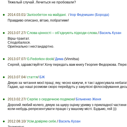
Тяжелый случай. Лечиться не пробовали?
2014.03.01/
Залізобетон на майдані.
/
Ігор Федчишин (Борода)
Правдиво описано, вітаю, побратиме!
2013.07.27/
Слова-цінності – об’єднують підходи-слова.
/
Василь Кузан
Вірш-трактат.
Сподобалося.
Оригінально і нестандартно.
2013.07.07/
G.Fedorkov dook
/
Дима
(Vinnitsa)
Сергей, здравствуйте! Хочу передать вам книгу Георгия Федоркова. Пере
2013.07.04/
стаття
/
БЖ
Дякую за читання моєї праці, яку, чесно кажучи, я так і адресувала небаг
Гадаю, що наші розмови скоро перейдуть у закулісні філософування десь
2013.02.27/
Сергію з сердечною подякою
/
Більченко Женя
Дорогий любий колего, дякую за щиру оцінку уривку з прикладної частини 
коли-небудь репрезентувати працю і у вашому місті. Будьмо, гей )))
2012.08.10/
Усім довіряю себе.
/
Василь Кузан
Засмоктує...