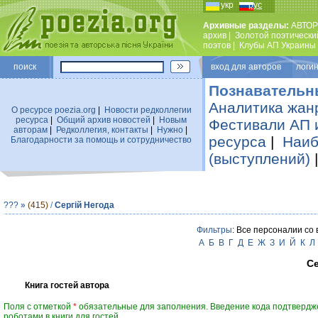
укр
рус
Архивные разделы:
АВТОР
архив
|
Золотой поэтически
поэтов
|
Клубы АП Украины
поиск
вход для авторов логин
Познавательн
Аналитика жан
О ресурсе poezia.org
|
Новости редколлегии
ресурса
|
Общий архив новостей
|
Новым
Фестивали АП 
авторам
|
Редколлегия, контакты
|
Нужно
|
ресурса
|
Наиб
Благодарности за помощь и сотрудничество
(выступлений)
???
»
(415)
/
Сергій Негода
Фильтры
: Все персоналии со
А
Б
В
Г
Д
Е
Ж
З
И
Й
К
Л
Се
Книга гостей автора
Поля с отметкой
*
обязательные для заполнения. Введение кода подтвердж
роботами в книги для гостей