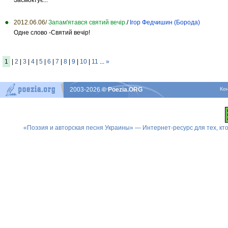
2012.06.06/
Запам'ятався святий вечір.
/
Ігор Федчишин (Борода)
Одне слово -Святий вечір!
1
|
2
|
3
|
4
|
5
|
6
|
7
|
8
|
9
|
10
|
11
...
»
2003-2026
© Poezia.ORG
Ко
«Поэзия и авторская песня Украины» — Интернет-ресурс для тех, к