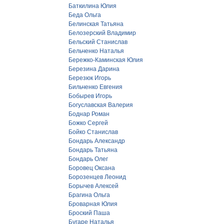
Баткилина Юлия
Беда Ольга
Белинская Татьяна
Белозерский Владимир
Бельский Станислав
Бельченко Наталья
Бережко-Каминская Юлия
Березина Дарина
Березюк Игорь
Бильченко Евгения
Бобырев Игорь
Богуславская Валерия
Боднар Роман
Божко Сергей
Бойко Станислав
Бондарь Александр
Бондарь Татьяна
Бондарь Олег
Боровец Оксана
Борозенцев Леонид
Борычев Алексей
Брагина Ольга
Броварная Юлия
Броский Паша
Бугаре Наталья