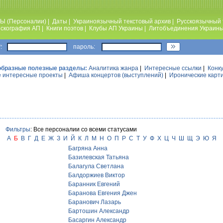
Ы (Персоналии)
|
Даты
|
Украиноязычный текстовый архив
|
Русскоязычный 
скография АП
|
Книги поэтов
|
Клубы АП Украины
|
Литобъединения Украин
:
пароль:
образные полезные разделы:
Аналитика жанра
|
Интересные ссылки
|
Конк
 интересные проекты
|
Афиша концертов (выступлений)
|
Иронические карт
Фильтры
: Все персоналии со всеми статусами
А
Б
В
Г
Д
Е
Ж
З
И
Й
К
Л
М
Н
О
П
Р
С
Т
У
Ф
Х
Ц
Ч
Ш
Щ
Э
Ю
Я
Багряна Анна
Базилевская Татьяна
Балагула Светлана
Балдоржиев Виктор
Баранник Евгений
Баранова Евгения Джен
Баранович Лазарь
Бартошин Александр
Басаргин Александр