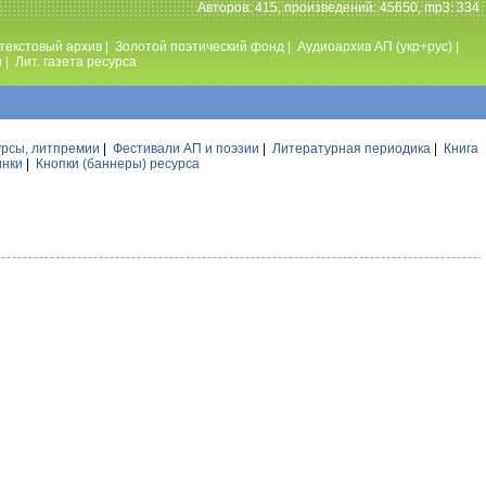
Авторов: 415, произведений: 45650, mp3: 334
текстовый архив
|
Золотой поэтический фонд
|
Аудиоархив АП (укр+рус)
|
ы
|
Лит. газета ресурса
урсы, литпремии
|
Фестивали АП и поэзии
|
Литературная периодика
|
Книга
инки
|
Кнопки (баннеры) ресурса