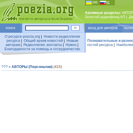
укр
рус
Архивные разделы:
АВТОР
Золотой аудиофонд АП
|
Ди
поиск
вход для авторов логин
О ресурсе poezia.org
|
Новости редколлегии
ресурса
|
Общий архив новостей
|
Новым
Познавательные и разно
авторам
|
Редколлегия, контакты
|
Нужно
|
гостей ресурса
|
Наиболее
Благодарности за помощь и сотрудничество
???
»
АВТОРЫ (Персоналии)
(415)