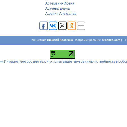
Артеменко Ирена
Асачёва Елена
Афонин Александр
Концепция
Николай Кротенко
Программирование
Tebenko.com
| I
 — Интернет-ресурс для тех, кто испытывает внутреннюю потребность в соб