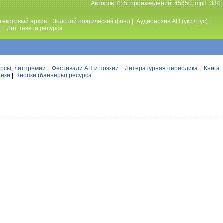
Авторов: 415, произведений: 45650, mp3: 334
текстовый архив
|
Золотой поэтический фонд
|
Аудиоархив АП (укр+рус)
|
ы
|
Лит. газета ресурса
урсы, литпремии
|
Фестивали АП и поэзии
|
Литературная периодика
|
Книга
инки
|
Кнопки (баннеры) ресурса