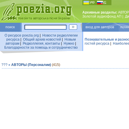
укр
рус
Архивные разделы:
АВТОР
Золотой аудиофонд АП
|
Ди
поиск
вход для авторов логин
О ресурсе poezia.org
|
Новости редколлегии
ресурса
|
Общий архив новостей
|
Новым
Познавательные и разно
авторам
|
Редколлегия, контакты
|
Нужно
|
гостей ресурса
|
Наиболее
Благодарности за помощь и сотрудничество
???
»
АВТОРЫ (Персоналии)
(415)