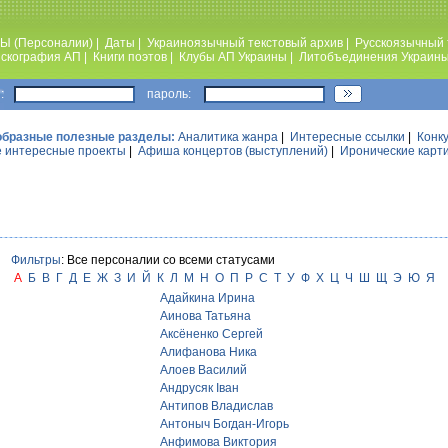
Ы (Персоналии)
|
Даты
|
Украиноязычный текстовый архив
|
Русскоязычный 
скография АП
|
Книги поэтов
|
Клубы АП Украины
|
Литобъединения Украин
:
пароль:
образные полезные разделы:
Аналитика жанра
|
Интересные ссылки
|
Конк
 интересные проекты
|
Афиша концертов (выступлений)
|
Иронические карт
Фильтры
: Все персоналии со всеми статусами
А
Б
В
Г
Д
Е
Ж
З
И
Й
К
Л
М
Н
О
П
Р
С
Т
У
Ф
Х
Ц
Ч
Ш
Щ
Э
Ю
Я
Адайкина Ирина
Аинова Татьяна
Аксёненко Сергей
Алифанова Ника
Алоев Василий
Андрусяк Іван
Антипов Владислав
Антоныч Богдан-Игорь
Анфимова Виктория