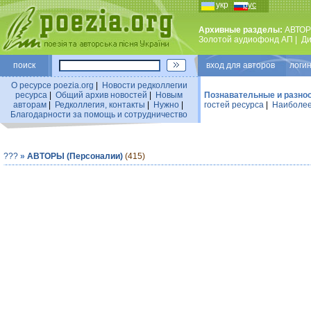
укр
рус
Архивные разделы:
АВТОР
Золотой аудиофонд АП
|
Ди
поиск
вход для авторов логин
О ресурсе poezia.org
|
Новости редколлегии
ресурса
|
Общий архив новостей
|
Новым
Познавательные и разно
авторам
|
Редколлегия, контакты
|
Нужно
|
гостей ресурса
|
Наиболее
Благодарности за помощь и сотрудничество
???
»
АВТОРЫ (Персоналии)
(415)