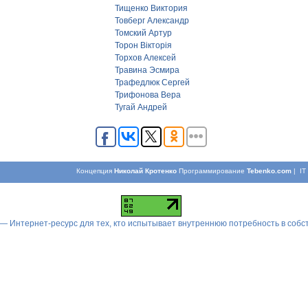
Тищенко Виктория
Товберг Александр
Томский Артур
Торон Вікторія
Торхов Алексей
Травина Эсмира
Трафедлюк Сергей
Трифонова Вера
Тугай Андрей
Концепция
Николай Кротенко
Программирование
Tebenko.com
| I
 — Интернет-ресурс для тех, кто испытывает внутреннюю потребность в соб