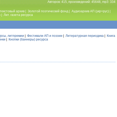
Авторов: 415, произведений: 45648, mp3: 334
текстовый архив
|
Золотой поэтический фонд
|
Аудиоархив АП (укр+рус)
|
ы
|
Лит. газета ресурса
урсы, литпремии
|
Фестивали АП и поэзии
|
Литературная периодика
|
Книга
инки
|
Кнопки (баннеры) ресурса