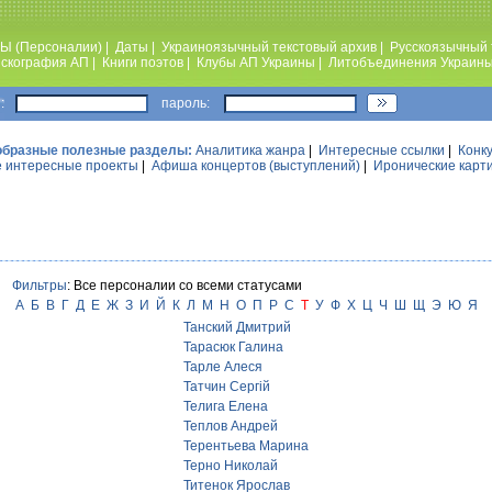
Ы (Персоналии)
|
Даты
|
Украиноязычный текстовый архив
|
Русскоязычный 
скография АП
|
Книги поэтов
|
Клубы АП Украины
|
Литобъединения Украин
:
пароль:
образные полезные разделы:
Аналитика жанра
|
Интересные ссылки
|
Конк
 интересные проекты
|
Афиша концертов (выступлений)
|
Иронические карт
Фильтры
: Все персоналии со всеми статусами
А
Б
В
Г
Д
Е
Ж
З
И
Й
К
Л
М
Н
О
П
Р
С
Т
У
Ф
Х
Ц
Ч
Ш
Щ
Э
Ю
Я
Танский Дмитрий
Тарасюк Галина
Тарле Алеся
Татчин Сергій
Телига Елена
Теплов Андрей
Терентьева Марина
Терно Николай
Титенок Ярослав