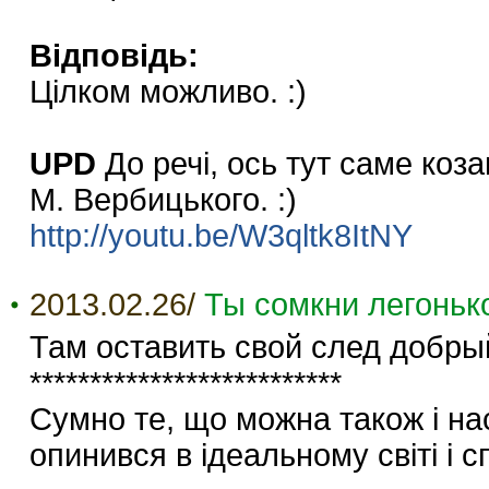
Відповідь:
Цілком можливо. :)
UPD
До речі, ось тут саме коз
М. Вербицького. :)
http://youtu.be/W3qltk8ItNY
2013.02.26/
Ты сомкни легоньк
Там оставить свой след добр
**************************
Сумно те, що можна також і нас
опинився в ідеальному світі і с