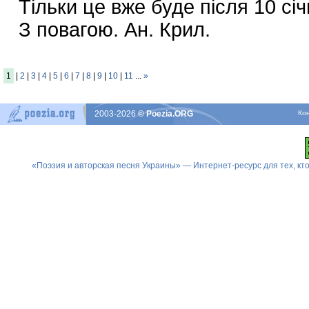
Тільки це вже буде після 10 січ
З повагою. Ан. Крил.
1
|
2
|
3
|
4
|
5
|
6
|
7
|
8
|
9
|
10
|
11
...
»
2003-2026
© Poezia.ORG
Ко
«Поэзия и авторская песня Украины» — Интернет-ресурс для тех, к