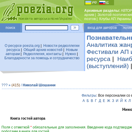
укр
рус
Архивные разделы:
АВТОР
архив
|
Золотой поэтически
поэтов
|
Клубы АП Украины
поиск
вход для авторов логин
Познавательн
Аналитика жан
О ресурсе poezia.org
|
Новости редколлегии
ресурса
|
Общий архив новостей
|
Новым
Фестивали АП 
авторам
|
Редколлегия, контакты
|
Нужно
|
ресурса
|
Наиб
Благодарности за помощь и сотрудничество
(выступлений)
???
»
(415)
/
Николай Шошанни
Фильтры
: Все персоналии со
А
Б
В
Г
Д
Е
Ж
З
И
Й
К
Л
Ник
Книга гостей автора
Поля с отметкой
*
обязательные для заполнения. Введение кода подтвердж
роботами в книги для гостей