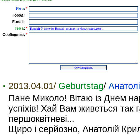
Имя
:
*
Город:
E-mail:
Тема
:
*
Сообщение:
*
2013.04.01/
Geburtstag
/
Анатол
Пане Миколо! Вітаю із Днем на
успіхів! Хай Вам живеться так га
першоквітневі...
Щиро і серйозно, Анатолій Кри