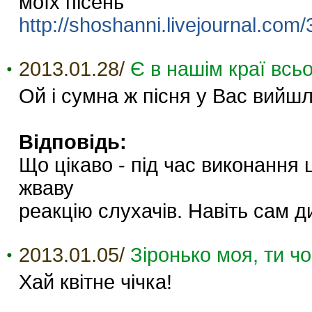
моїх пісень
http://shoshanni.livejournal.com
2013.01.28/
Є в нашім краї всьо
Ой і сумна ж пісня у Вас вийшл
Відповідь:
Що цікаво - під час виконання 
жваву
реакцію слухачів. Навіть сам д
2013.01.05/
Зіронько моя, ти ч
Хай квітне чічка!