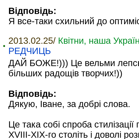
Відповідь:
Я все-таки схильний до оптиміст
2013.02.25/
Квітни, наша Україн
РЕДЧИЦЬ
ДАЙ БОЖЕ!))) Це вельми лепськ
більших радощів творчих!))
Відповідь:
Дякую, Іване, за добрі слова.
Це така собі спроба стилізації
XVIII-XIX-го століть і доволі р