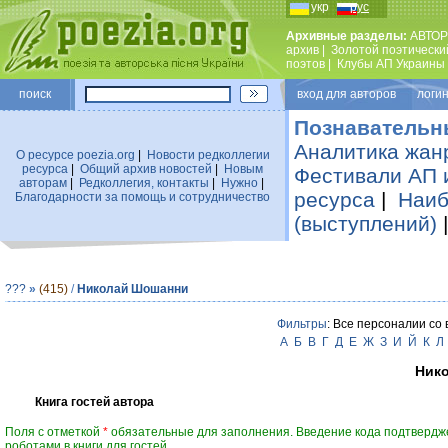
укр
рус
Архивные разделы:
АВТОР
архив
|
Золотой поэтически
поэтов
|
Клубы АП Украины
поиск
вход для авторов логин
Познавательн
Аналитика жан
О ресурсе poezia.org
|
Новости редколлегии
ресурса
|
Общий архив новостей
|
Новым
Фестивали АП 
авторам
|
Редколлегия, контакты
|
Нужно
|
ресурса
|
Наиб
Благодарности за помощь и сотрудничество
(выступлений)
???
»
(415)
/
Николай Шошанни
Фильтры
: Все персоналии со
А
Б
В
Г
Д
Е
Ж
З
И
Й
К
Л
Ник
Книга гостей автора
Поля с отметкой
*
обязательные для заполнения. Введение кода подтвердж
роботами в книги для гостей