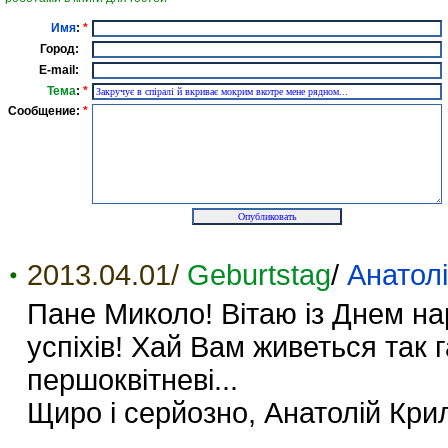
Имя
:
*
Город:
E-mail:
Тема
:
*
Сообщение:
*
2013.04.01/
Geburtstag
/
Анатол
Пане Миколо! Вітаю із Днем на
успіхів! Хай Вам живеться так га
першоквітневі...
Щиро і серйозно, Анатолій Кри