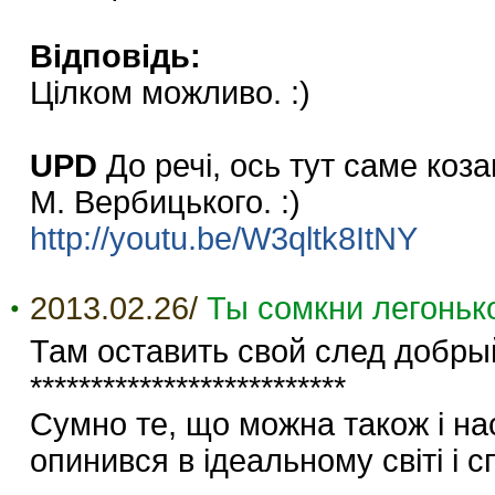
Відповідь:
Цілком можливо. :)
UPD
До речі, ось тут саме коз
М. Вербицького. :)
http://youtu.be/W3qltk8ItNY
2013.02.26/
Ты сомкни легоньк
Там оставить свой след добр
**************************
Сумно те, що можна також і нас
опинився в ідеальному світі і с