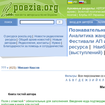
укр
рус
Архивные разделы:
АВТОР
архив
|
Золотой поэтически
поэтов
|
Клубы АП Украины
поиск
вход для авторов логин
Познавательн
Аналитика жан
О ресурсе poezia.org
|
Новости редколлегии
ресурса
|
Общий архив новостей
|
Новым
Фестивали АП 
авторам
|
Редколлегия, контакты
|
Нужно
|
ресурса
|
Наиб
Благодарности за помощь и сотрудничество
(выступлений)
???
»
(415)
/
Михаил Квасов
Фильтры
: Все персоналии со
А
Б
В
Г
Д
Е
Ж
З
И
Й
К
Л
Ми
Книга гостей автора
Поля с отметкой
*
обязательные для заполнения. Введение кода подтвердж
роботами в книги для гостей