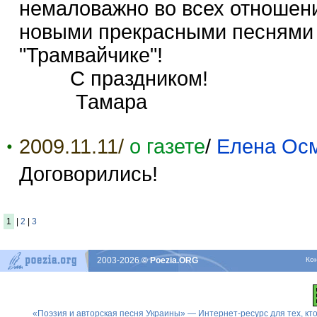
немаловажно во всех отношения
новыми прекрасными песнями т
"Трамвайчике"!
С праздником!
Тамара
2009.11.11/
о газете
/
Елена Ос
Договорились!
1
|
2
|
3
2003-2026
© Poezia.ORG
Ко
«Поэзия и авторская песня Украины» — Интернет-ресурс для тех, к