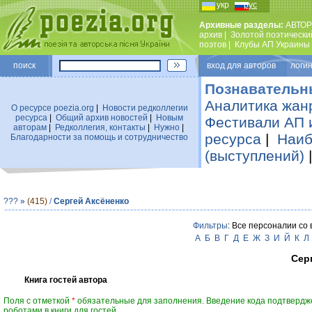
укр
рус
Архивные разделы:
АВТОР
архив
|
Золотой поэтически
поэтов
|
Клубы АП Украины
поиск
вход для авторов логин
Познавательн
Аналитика жан
О ресурсе poezia.org
|
Новости редколлегии
ресурса
|
Общий архив новостей
|
Новым
Фестивали АП 
авторам
|
Редколлегия, контакты
|
Нужно
|
ресурса
|
Наиб
Благодарности за помощь и сотрудничество
(выступлений)
???
»
(415)
/
Сергей Аксёненко
Фильтры
: Все персоналии со
А
Б
В
Г
Д
Е
Ж
З
И
Й
К
Л
Сер
Книга гостей автора
Поля с отметкой
*
обязательные для заполнения. Введение кода подтвердж
роботами в книги для гостей