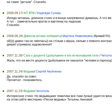
на такие "детали". Спасибо.
2008.09.17/
КІТ ВТІК
/
Надежда Сухарь
Иногда читаешь длинное стихо и в конце напряженно думаешь: А что же
А тут - замечательно кратко и картинка на ладошке.
Спасибо.
2008.08.28/
Дівчатка котика зобіжають
/
Мар'яна Невиліковна
(Кривий Ріг)
ой)))) давно так не сміялась)) не стільки з вірша, скільки з певного контрас
дякую! отримала задоволення!!
2007.11.28/
Сага о доценте Цыбулькине и его исчезнувшем теле
/
Читате
Жаль, что на месте доцента Цыбулькина не оказался "человек и пароход
2007.11.24/
Ведьма
/
Сергей Аксёненко
Да, спасибо за совет.
Прочитал - понравилось.
2007.11.23/
Ведьма
/
Читатель
Интересное стихо. Но ведьмацкая тематика все-таки лучше удается жен
на этом сайте мистерию «Песни ведьмы» Татьяны Аиновой.