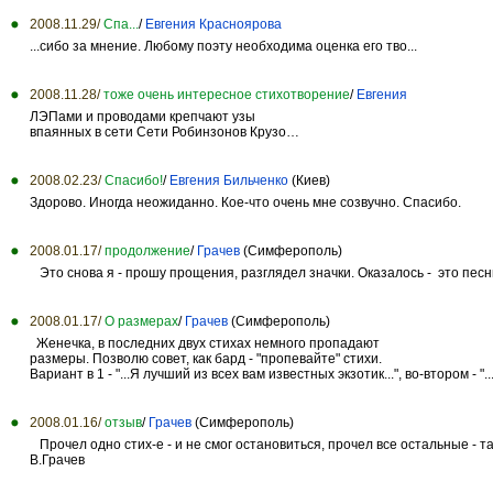
2008.11.29/
Спа...
/
Евгения Красноярова
...сибо за мнение. Любому поэту необходима оценка его тво...
2008.11.28/
тоже очень интересное стихотворение
/
Евгения
ЛЭПами и проводами крепчают узы
впаянных в сети Сети Робинзонов Крузо…
2008.02.23/
Спасибо!
/
Евгения Бильченко
(Киев)
Здорово. Иногда неожиданно. Кое-что очень мне созвучно. Спасибо.
2008.01.17/
продолжение
/
Грачев
(Симферополь)
Это снова я - прошу прощения, разглядел значки. Оказалось - это песни
2008.01.17/
О размерах
/
Грачев
(Симферополь)
Женечка, в последних двух стихах немного пропадают
размеры. Позволю совет, как бард - "пропевайте" стихи.
Вариант в 1 - "...Я лучший из всех вам известных экзотик...", во-втором - ".
2008.01.16/
отзыв
/
Грачев
(Симферополь)
Прочел одно стих-е - и не смог остановиться, прочел все остальные - т
В.Грачев