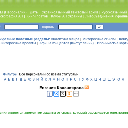
Ы (Персоналии)
|
Даты
|
Украиноязычный текстовый архив
|
Русскоязычный 
скография АП
|
Книги поэтов
|
Клубы АП Украины
|
Литобъединения Украин
:
пароль:
образные полезные разделы:
Аналитика жанра
|
Интересные ссылки
|
Конк
 интересные проекты
|
Афиша концертов (выступлений)
|
Иронические карт
Фильтры
: Все персоналии со всеми статусами
А
Б
В
Г
Д
Е
Ж
З
И
Й
К
Л
М
Н
О
П
Р
С
Т
У
Ф
Х
Ц
Ч
Ш
Щ
Э
Ю
Я
Евгения Красноярова
ния является элементом защиты от спама, который рассылается електронны