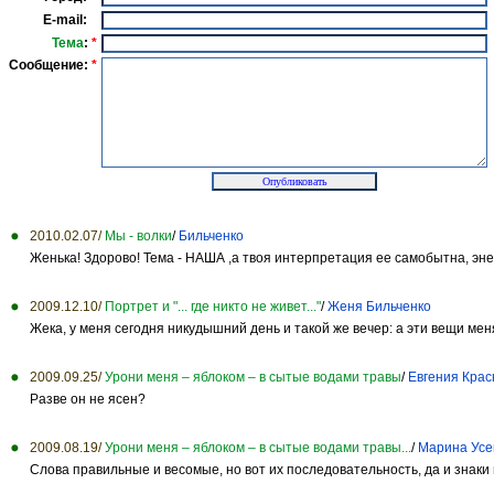
E-mail:
Тема
:
*
Сообщение:
*
2010.02.07/
Мы - волки
/
Бильченко
Женька! Здорово! Тема - НАША ,а твоя интерпретация ее самобытна, энерги
2009.12.10/
Портрет и "... где никто не живет..."
/
Женя Бильченко
Жека, у меня сегодня никудышний день и такой же вечер: а эти вещи мен
2009.09.25/
Урони меня – яблоком – в сытые водами травы
/
Евгения Кра
Разве он не ясен?
2009.08.19/
Урони меня – яблоком – в сытые водами травы...
/
Марина Усе
Слова правильные и весомые, но вот их последовательность, да и знаки