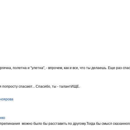
чна, полетна и "улетна", - впрочем, как и все, что ты делаешь. Еще раз спаси
я попросту спасают... Спасибо, ты - талантИЩЕ.
сноярова
нко
 препинания можно было бы расставить по другому.Тогда бы смысл сказанного