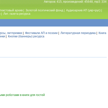
Авторов: 415, произведений: 45648, mp3: 334
текстовый архив
|
Золотой поэтический фонд
|
Аудиоархив АП (укр+рус)
|
ы
|
Лит. газета ресурса
урсы, литпремии
|
Фестивали АП и поэзии
|
Литературная периодика
|
Книга
инки
|
Кнопки (баннеры) ресурса
ми роботами в книги для гостей