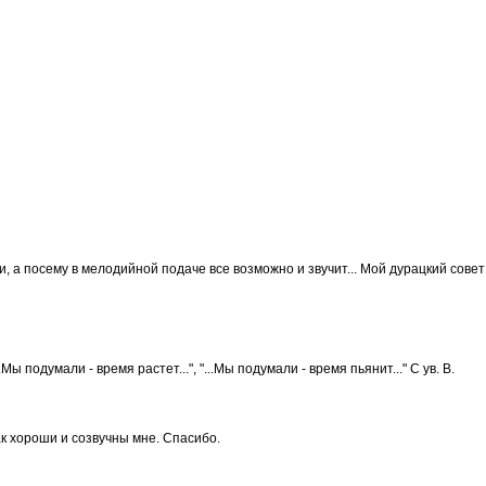
, а посему в мелодийной подаче все возможно и звучит... Мой дурацкий сове
..Мы подумали - время растет...", "...Мы подумали - время пьянит..." С ув. В.
ак хороши и созвучны мне. Спасибо.