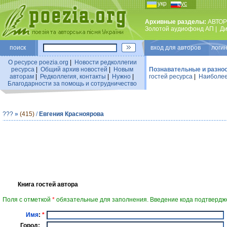
укр
рус
Архивные разделы:
АВТОР
Золотой аудиофонд АП
|
Ди
поиск
вход для авторов логин
О ресурсе poezia.org
|
Новости редколлегии
ресурса
|
Общий архив новостей
|
Новым
Познавательные и разно
авторам
|
Редколлегия, контакты
|
Нужно
|
гостей ресурса
|
Наиболее
Благодарности за помощь и сотрудничество
???
»
(415)
/
Евгения Красноярова
Книга гостей автора
Поля с отметкой
*
обязательные для заполнения. Введение кода подтвердже
Имя
:
*
Город: